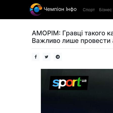
Чемпіон Інфо
Спорт
Бізнес
АМОРІМ: Гравці такого к
Важливо лише провести а