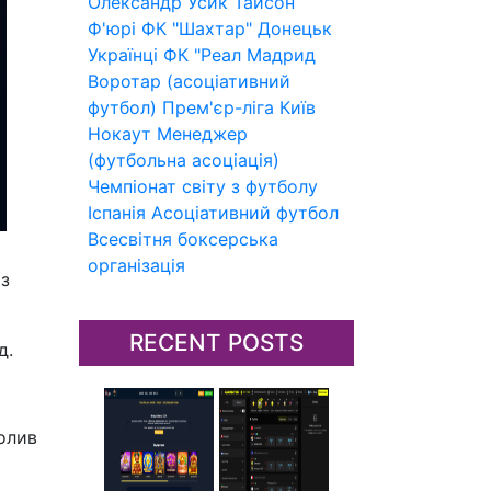
Олександр Усик
Тайсон
Ф'юрі
ФК "Шахтар" Донецьк
Українці
ФК "Реал Мадрид
Воротар (асоціативний
футбол)
Прем'єр-ліга
Київ
Нокаут
Менеджер
(футбольна асоціація)
Чемпіонат світу з футболу
Іспанія
Асоціативний футбол
Всесвітня боксерська
організація
 з
RECENT POSTS
д.
олив