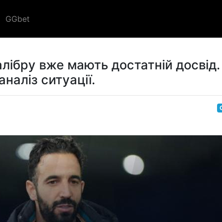
GGbet
алібру вже мають достатній досвід.
наліз ситуації.