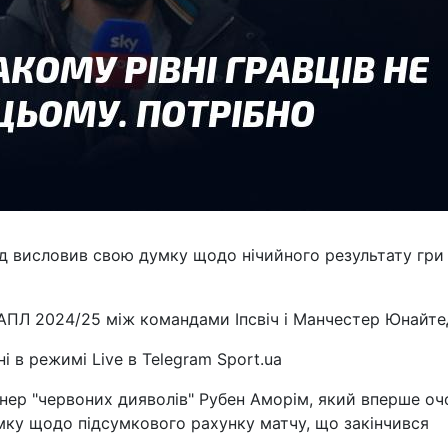
 висловив свою думку щодо нічийного результату гри
 АПЛ 2024/25 між командами Іпсвіч і Манчестер Юнайте
і в режимі Live в Telegram Sport.ua
енер "червоних дияволів" Рубен Аморім, який вперше оч
мку щодо підсумкового рахунку матчу, що закінчився