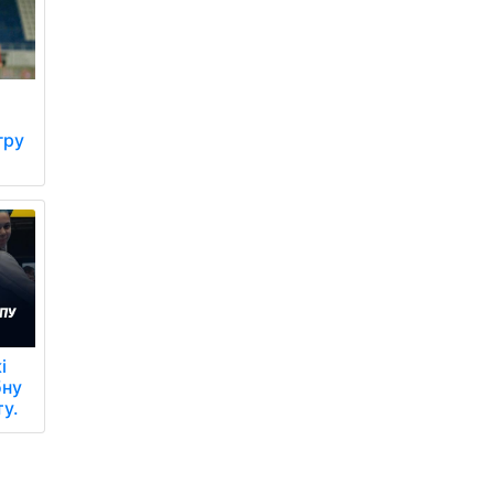
гру
і
бну
ту.