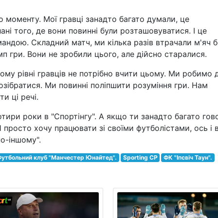
го моменту. Мої гравці занадто багато думали, це
лані того, де вони повинні були розташовуватися. І це
мандою. Складний матч, ми кілька разів втрачали м'яч б
мп гри. Вони не зробили цього, але дійсно старалися.
ому рівні гравців не потрібно вчити цьому. Ми робимо 
розібратися. Ми повинні поліпшити розуміння гри. Нам
и ці речі.
отири роки в "Спортінгу". А якщо ти занадто багато гов
Я просто хочу працювати зі своїми футболістами, ось і в
о-іншому".
утбольний клуб "Манчестер Юнайтед".
Sporting CP
ФК "Іпсвіч Таун".