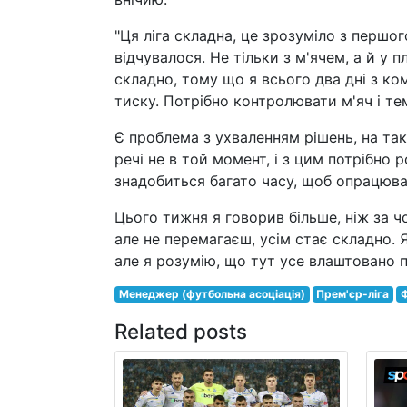
"Ця ліга складна, це зрозуміло з першо
відчувалося. Не тільки з м'ячем, а й у п
складно, тому що я всього два дні з ко
тиску. Потрібно контролювати м'яч і те
Є проблема з ухваленням рішень, на так
речі не в той момент, і з цим потрібно 
знадобиться багато часу, щоб опрацюват
Цього тижня я говорив більше, ніж за ч
але не перемагаєш, усім стає складно. 
але я розумію, що тут усе влаштовано п
Менеджер (футбольна асоціація)
Прем'єр-ліга
Ф
Related posts