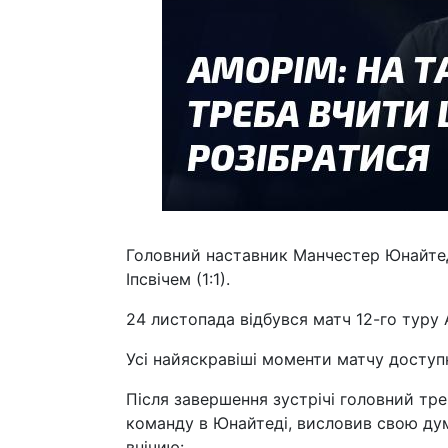
Головний наставник Манчестер Юнайтед
Іпсвічем (1:1).
24 листопада відбувся матч 12-го туру
Усі найяскравіші моменти матчу доступн
Після завершення зустрічі головний тр
команду в Юнайтеді, висловив свою ду
внічию: