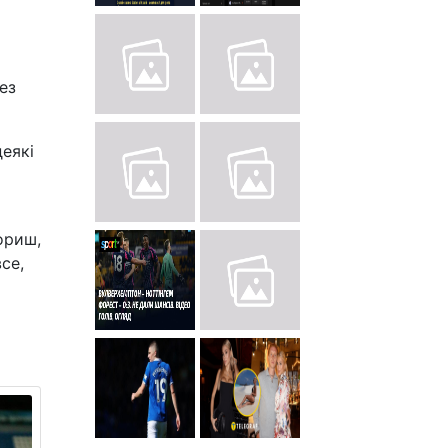
ез
деякі
ориш,
се,