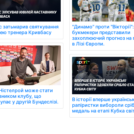
с затьмарив святкування
"Динамо" проти "Вікторії":
лею тренера Кривбасу
букмекери представили
захоплюючий прогноз на 
в Лізі Європи.
Ністелрой може стати
вником клубу, що
В історії вперше українськ
упає у другій Бундеслізі.
рапіристки вибороли срі
медаль на етапі Кубка сві