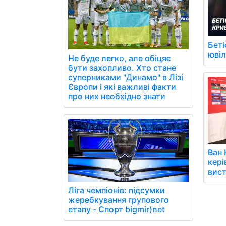
Беті
юві
Не буде легко, але обіцяє
бути захопливо. Хто стане
суперниками "Динамо" в Лізі
Європи і які важливі факти
про них необхідно знати
Ван 
кері
вист
Ліга чемпіонів: підсумки
жеребкування групового
етапу - Спорт bigmir)net