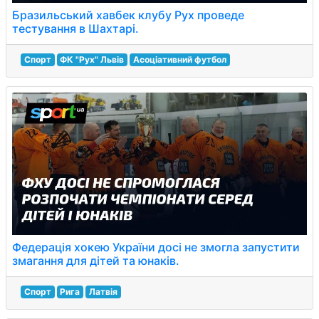
Бразильський хавбек клубу Рух проведе
тестування в Шахтарі.
Спорт
ФК "Рух" Львів
Асоціативний футбол
Федерація хокею України досі не змогла запустити
змагання для дітей та юнаків.
Спорт
Рига
Латвія