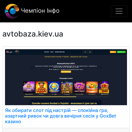
Чемпіон Інфо
avtobaza.kiev.ua
Як обирати слот під настрій — спокійна гра,
азартний ривок чи довга вечірня сесія у GoxBet
казино