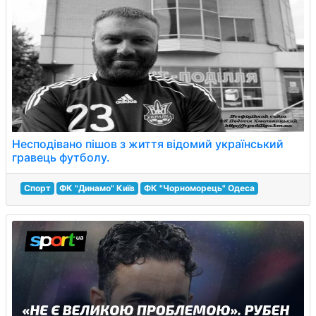
Несподівано пішов з життя відомий український
гравець футболу.
Спорт
ФК "Динамо" Київ
ФК "Чорноморець" Одеса