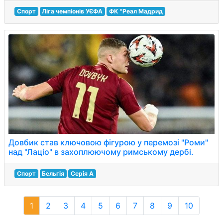
Спорт
Ліга чемпіонів УЄФА
ФК "Реал Мадрид
Довбик став ключовою фігурою у перемозі "Роми"
над "Лаціо" в захоплюючому римському дербі.
Спорт
Бельгія
Серія A
1
2
3
4
5
6
7
8
9
10