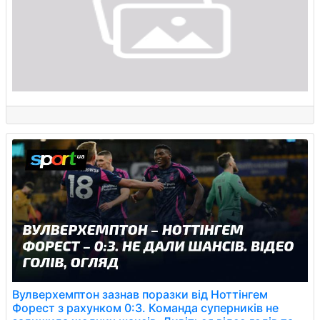
Вулверхемптон зазнав поразки від Ноттінгем
Форест з рахунком 0:3. Команда суперників не