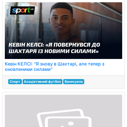
Кевін КЕЛСІ: "Я знову в Шахтарі, але тепер з
оновленими силами"
Спорт
Асоціативний футбол
Венесуела