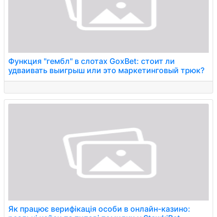
Функция "гембл" в слотах GoxBet: стоит ли
удваивать выигрыш или это маркетинговый трюк?
Як працює верифікація особи в онлайн-казино: