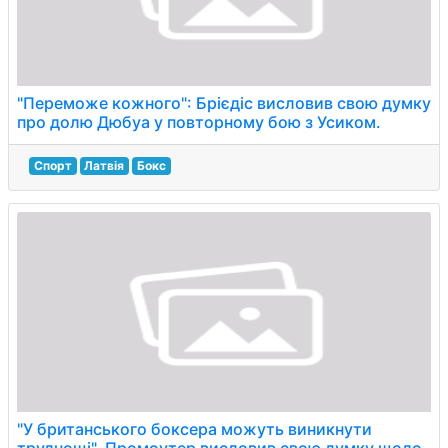
"Переможе кожного": Брієдіс висловив свою думку
про долю Дюбуа у повторному бою з Усиком.
Спорт
Латвія
Бокс
"У британського боксера можуть виникнути
труднощі". Промоутер висловив свою думку щодо