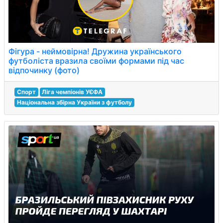
Фігура - неймовірна! Дружина українського
футболіста вразила своїми формами під час
відпочинку (фото)
Спорт
Ліга чемпіонів УЄФА
Національна збірна України з футболу