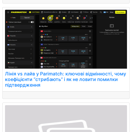
Лінія vs лайв у Parimatch: ключові відмінності, чому
коефіцієнти “стрибають” і як не ловити помилки
підтвердження