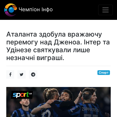
Чемпіон Інфо
Аталанта здобула вражаючу
перемогу над Дженоа. Інтер та
Удінезе святкували лише
незначні виграші.
Спорт