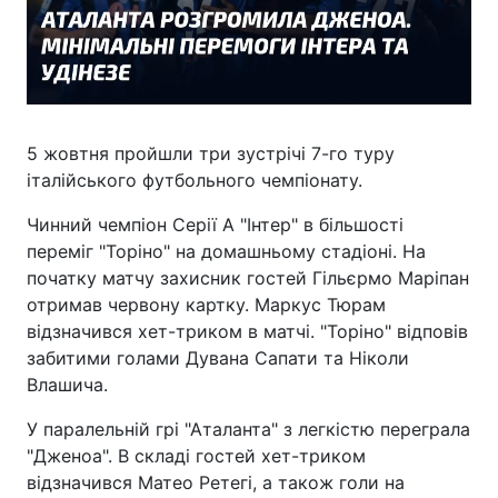
5 жовтня пройшли три зустрічі 7-го туру
італійського футбольного чемпіонату.
Чинний чемпіон Серії А "Інтер" в більшості
переміг "Торіно" на домашньому стадіоні. На
початку матчу захисник гостей Гільєрмо Маріпан
отримав червону картку. Маркус Тюрам
відзначився хет-триком в матчі. "Торіно" відповів
забитими голами Дувана Сапати та Ніколи
Влашича.
У паралельній грі "Аталанта" з легкістю переграла
"Дженоа". В складі гостей хет-триком
відзначився Матео Ретегі, а також голи на