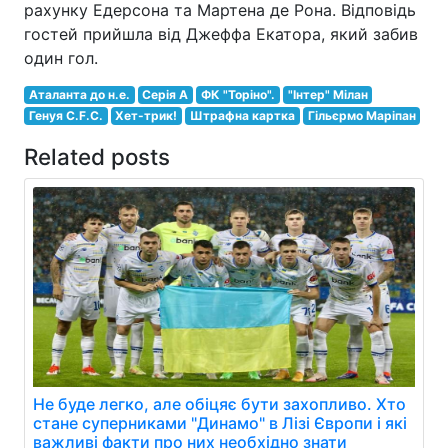
рахунку Едерсона та Мартена де Рона. Відповідь
гостей прийшла від Джеффа Екатора, який забив
один гол.
Аталанта до н.е.
Серія A
ФК "Торіно".
"Інтер" Мілан
Генуя C.F.C.
Хет-трик!
Штрафна картка
Гільєрмо Маріпан
Related posts
Не буде легко, але обіцяє бути захопливо. Хто
стане суперниками "Динамо" в Лізі Європи і які
важливі факти про них необхідно знати