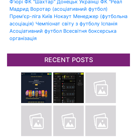
Ф'юрі
ФК "Шахтар" Донецьк
Українці
ФК "Реал
Мадрид
Воротар (асоціативний футбол)
Прем'єр-ліга
Київ
Нокаут
Менеджер (футбольна
асоціація)
Чемпіонат світу з футболу
Іспанія
Асоціативний футбол
Всесвітня боксерська
організація
RECENT POSTS