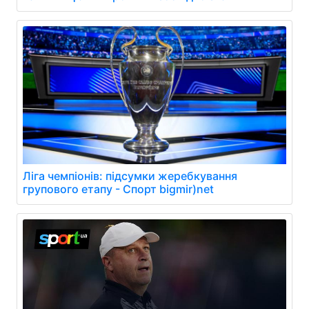
Ліга чемпіонів: підсумки жеребкування
групового етапу - Спорт bigmir)net