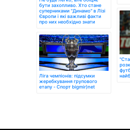
бути захопливо. Хто стане
суперниками "Динамо" в Лізі
Європи і які важливі факти
про них необхідно знати
"Ста
розк
фут
найб
Ліга чемпіонів: підсумки
жеребкування групового
етапу - Спорт bigmir)net