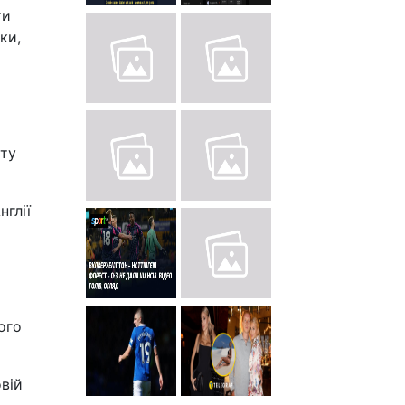
ти
ки,
ату
нглії
ого
вій