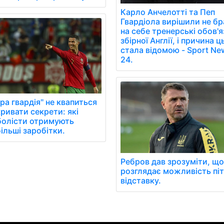
Карло Анчелотті та Пеп
Гвардіола вирішили не бр
на себе тренерські обов'
збірної Англії, і причина ц
стала відомою - Sport Ne
24.
ра гвардія" не квапиться
ривати секрети: які
болісти отримують
ільші заробітки.
Ребров дав зрозуміти, що
розглядає можливість піт
відставку.