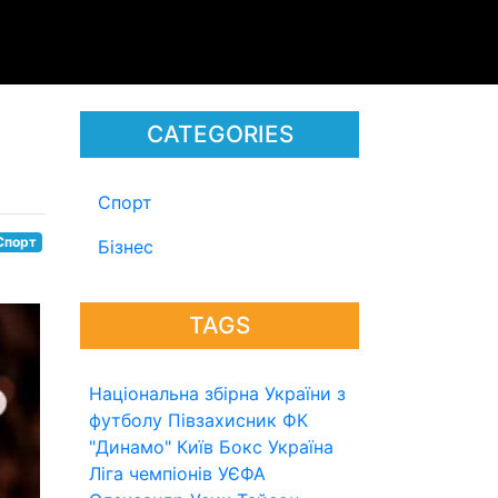
CATEGORIES
Спорт
Спорт
Бізнес
TAGS
Національна збірна України з
футболу
Півзахисник
ФК
"Динамо" Київ
Бокс
Україна
Ліга чемпіонів УЄФА