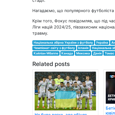
стадії.
Нагадаємо, що популярного футболіста 
Крім того, Фокус повідомляв, що під ча
Ліги націй 2024/25, півзахисник націон
травму.
Національна збірна України з футболу
Україна
Ан
Чемпіонат світу з футболу
Іспанія
Національна з
Кайліан Мбаппе
Канада
Мексика
Данія
Томас
Related posts
Беті
юві
Не буде легко, але обіцяє