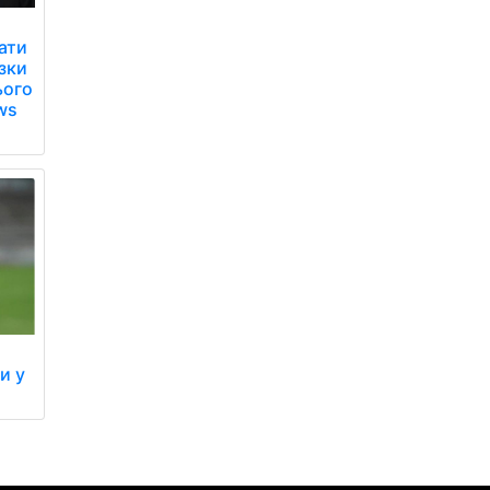
ати
язки
ього
ws
и у