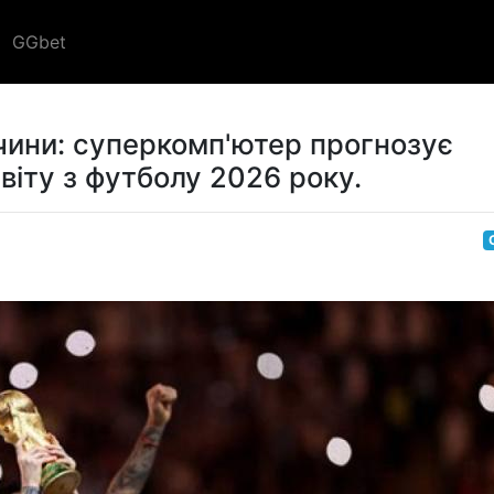
GGbet
ччини: суперкомп'ютер прогнозує
іту з футболу 2026 року.