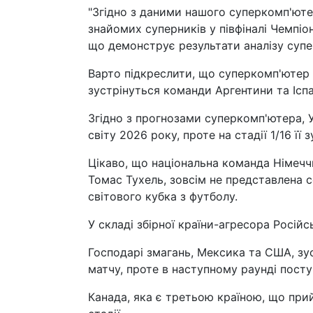
"Згідно з даними нашого суперкомп'юте
знайомих суперників у півфіналі Чемпіон
що демонструє результати аналізу суп
Варто підкреслити, що суперкомп'ютер п
зустрінуться команди Аргентини та Іспа
Згідно з прогнозами суперкомп'ютера, 
світу 2026 року, проте на стадії 1/16 її 
Цікаво, що національна команда Німеччи
Томас Тухель, зовсім не представлена с
світового кубка з футболу.
У складі збірної країни-агресора Російс
Господарі змагань, Мексика та США, зу
матчу, проте в наступному раунді поступ
Канада, яка є третьою країною, що при