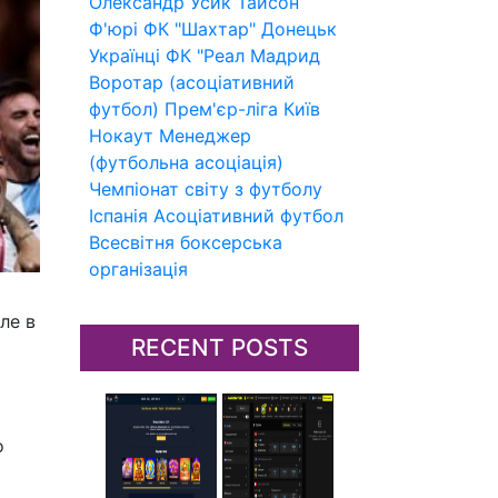
Олександр Усик
Тайсон
Ф'юрі
ФК "Шахтар" Донецьк
Українці
ФК "Реал Мадрид
Воротар (асоціативний
футбол)
Прем'єр-ліга
Київ
Нокаут
Менеджер
(футбольна асоціація)
Чемпіонат світу з футболу
Іспанія
Асоціативний футбол
Всесвітня боксерська
організація
ле в
RECENT POSTS
о