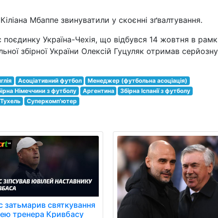
Кіліана Мбаппе звинуватили у скоєнні зґвалтування.
с поєдинку Україна-Чехія, що відбувся 14 жовтня в рам
альної збірної України Олексій Гуцуляк отримав серйозну
глія
Асоціативний футбол
Менеджер (футбольна асоціація)
бірна Німеччини з футболу
Аргентина
Збірна Іспанії з футболу
 Тухель
Суперкомп'ютер
с затьмарив святкування
лею тренера Кривбасу