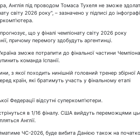
ра, Англія під проводом Томаса Тухеля не зможе здола
ату світу 2026 року", – зазначено у підписі до інфографі
еркомп'ютера.
рогнозує, що у фіналі чемпіонату світу 2026 року
нії, причому перемогу здобудуть аргентинці.
Україна зможе потрапити до фінальної частини Чемпіон
зупинить команда Іспанії.
ни, з якої походить нинішній головний тренер збірної А
еред країн, які братимуть участь у фінальному етапі
ької Федерації відсутні суперкомп'ютери.
стрінуться в 1/16 фіналу. США вийдуть переможцями ць
ляться Англії.
йматиме ЧС-2026, буде вибита Данією також на початко