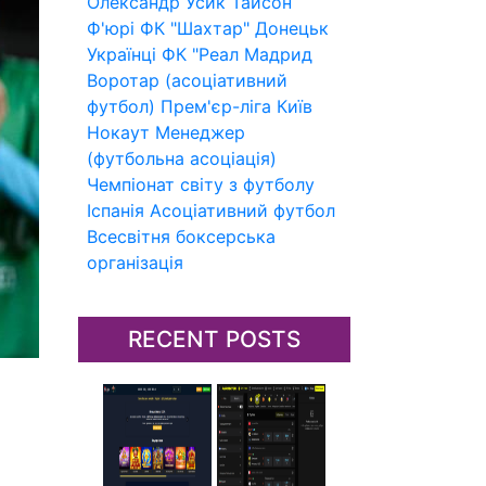
Олександр Усик
Тайсон
Ф'юрі
ФК "Шахтар" Донецьк
Українці
ФК "Реал Мадрид
Воротар (асоціативний
футбол)
Прем'єр-ліга
Київ
Нокаут
Менеджер
(футбольна асоціація)
Чемпіонат світу з футболу
Іспанія
Асоціативний футбол
Всесвітня боксерська
організація
RECENT POSTS