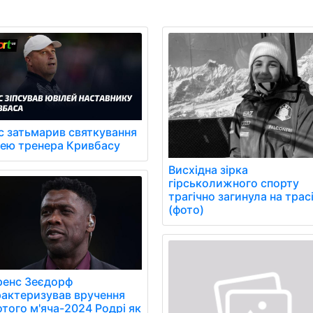
с затьмарив святкування
лею тренера Кривбасу
Висхідна зірка
гірськолижного спорту
трагічно загинула на трас
(фото)
ренс Зеєдорф
актеризував вручення
того м'яча-2024 Родрі як