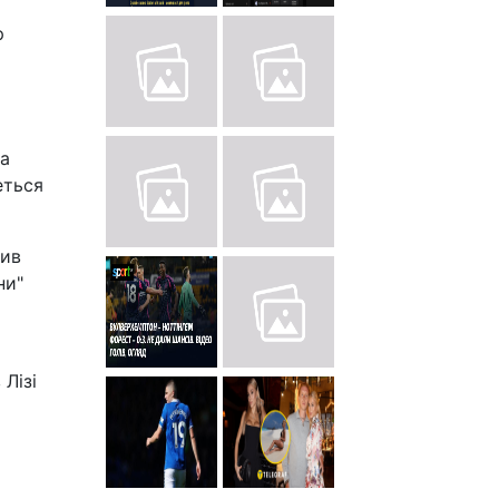
р
за
еться
тив
ни"
 Лізі