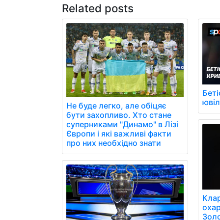
Related posts
Беті
юві
Не буде легко, але обіцяє
бути захопливо. Хто стане
суперниками "Динамо" в Лізі
Європи і які важливі факти
про них необхідно знати
Кла
охар
Золо