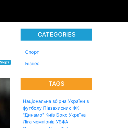
CATEGORIES
Спорт
Спорт
Бізнес
TAGS
Національна збірна України з
футболу
Півзахисник
ФК
"Динамо" Київ
Бокс
Україна
Ліга чемпіонів УЄФА