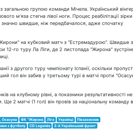
із загальною групою команди Мічела. Український вінге
вого м'яза стегна лівої ноги. Процес реабілітації зірки
є значно швидше, ніж передбачалося, адже спочатку
"Жирони" на кубковий матч з "Естремадурою". Швидше 
гри 12-го туру Ла Ліги, де 2 листопада "Жирона" зустрін
иці.
нії з другого туру чемпіонату Іспанії, оскільки пропус
ий гол він забив у третьому турі в матчі проти "Осасу
ків на клубному рівні, а показники результативності не
 Ще 2 матчі (1 гол) він провів за національну команду в
, Осасуна
ФК "Жирона
Ліга
Українці
Півзахисник
ики з футболу
CD Leganés
3-й Український фронт