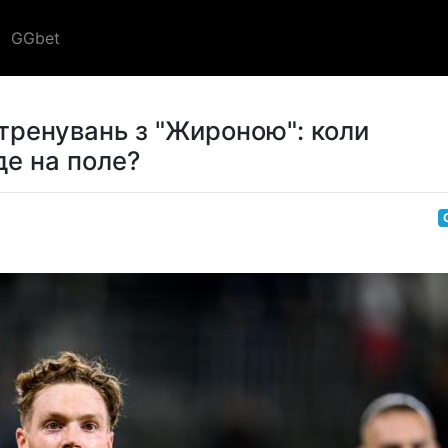
GGbet
тренувань з "Жироною": коли
де на поле?