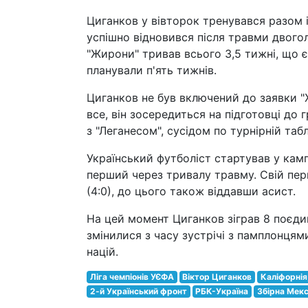
Циганков у вівторок тренувався разом 
успішно відновився після травми двоголо
"Жирони" тривав всього 3,5 тижні, що 
планували п'ять тижнів.
Циганков не був включений до заявки 
все, він зосередиться на підготовці до 
з "Леганесом", сусідом по турнірній табл
Український футболіст стартував у кампа
перший через тривалу травму. Свій перш
(4:0), до цього також віддавши асист.
На цей момент Циганков зіграв 8 поєдин
змінилися з часу зустрічі з памплонцями.
націй.
Ліга чемпіонів УЄФА
Віктор Циганков
Каліфорнія
2-й Український фронт
РБК-Україна
Збірна Мекс