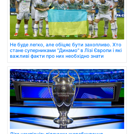
Не буде легко, але обіцяє бути захопливо. Хто
стане суперниками "Динамо" в Лізі Європи і які
важливі факти про них необхідно знати