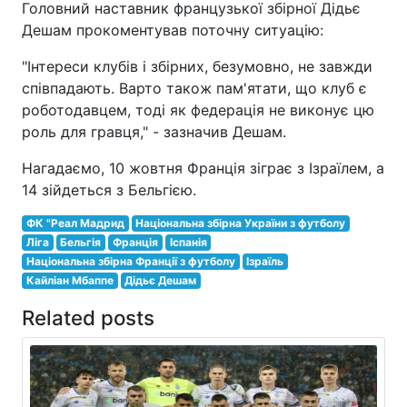
Головний наставник французької збірної Дідьє
Дешам прокоментував поточну ситуацію:
"Інтереси клубів і збірних, безумовно, не завжди
співпадають. Варто також пам'ятати, що клуб є
роботодавцем, тоді як федерація не виконує цю
роль для гравця," - зазначив Дешам.
Нагадаємо, 10 жовтня Франція зіграє з Ізраїлем, а
14 зійдеться з Бельгією.
ФК "Реал Мадрид
Національна збірна України з футболу
Ліга
Бельгія
Франція
Іспанія
Національна збірна Франції з футболу
Ізраїль
Кайліан Мбаппе
Дідьє Дешам
Related posts