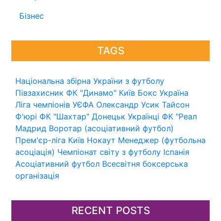
Бізнес
TAGS
Національна збірна України з футболу
Півзахисник
ФК "Динамо" Київ
Бокс
Україна
Ліга чемпіонів УЄФА
Олександр Усик
Тайсон
Ф'юрі
ФК "Шахтар" Донецьк
Українці
ФК "Реал
Мадрид
Воротар (асоціативний футбол)
Прем'єр-ліга
Київ
Нокаут
Менеджер (футбольна
асоціація)
Чемпіонат світу з футболу
Іспанія
Асоціативний футбол
Всесвітня боксерська
організація
RECENT POSTS