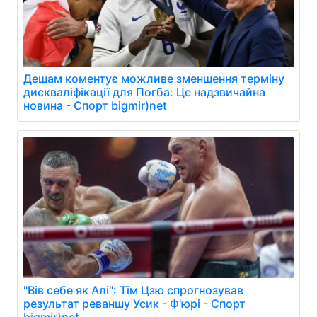
Дешам коментує можливе зменшення терміну
дискваліфікації для Погба: Це надзвичайна
новина - Спорт bigmir)net
"Вів себе як Алі": Тім Цзю спрогнозував
результат реваншу Усик - Ф'юрі - Спорт