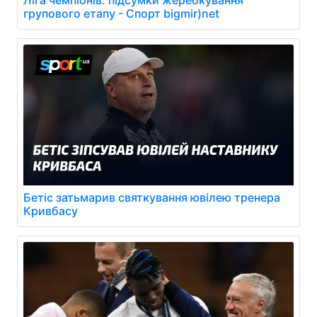
Ліга чемпіонів: підсумки жеребкування
групового етапу - Спорт bigmir)net
Бетіс затьмарив святкування ювілею тренера
Кривбасу