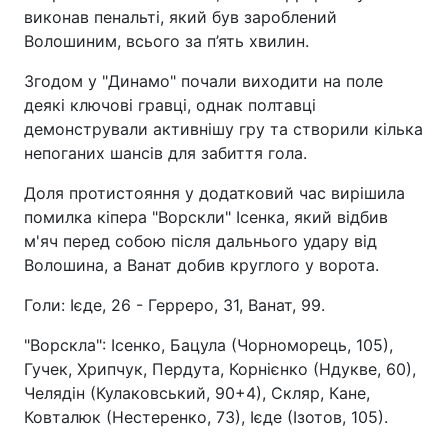
виконав пенальті, який був зароблений
Волошиним, всього за п’ять хвилин.
Згодом у "Динамо" почали виходити на поле
деякі ключові гравці, однак полтавці
демонстрували активнішу гру та створили кілька
непоганих шансів для забиття гола.
Доля протистояння у додатковий час вирішила
помилка кіпера "Ворскли" Ісенка, який відбив
м'яч перед собою після дальнього удару від
Волошина, а Ванат добив круглого у ворота.
Голи: Ієде, 26 - Герреро, 31, Ванат, 99.
"Ворскла": Ісенко, Бацула (Чорноморець, 105),
Гучек, Хрипчук, Пердута, Корнієнко (Ндукве, 60),
Челядін (Кулаковський, 90+4), Скляр, Кане,
Ковталюк (Нестеренко, 73), Ієде (Ізотов, 105).