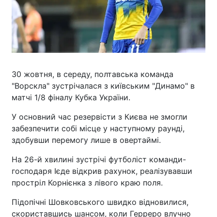
30 жовтня, в середу, полтавська команда
"Ворскла" зустрічалася з київським "Динамо" в
матчі 1/8 фіналу Кубка України.
У основний час резервісти з Києва не змогли
забезпечити собі місце у наступному раунді,
здобувши перемогу лише в овертаймі.
На 26-й хвилині зустрічі футболіст команди-
господаря Ієде відкрив рахунок, реалізувавши
простріл Корнієнка з лівого краю поля.
Підопічні Шовковського швидко відновилися,
скориставшись шансом, коли Герреро влучно