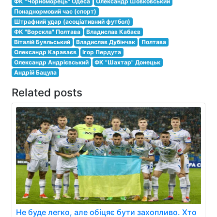
ФК "Чорноморець" Одеса
Олександр Шовковський
Понаднормовий час (спорт)
Штрафний удар (асоціативний футбол)
ФК "Ворскла" Полтава
Владислав Кабаєв
Віталій Буяльський
Владислав Дубінчак
Полтава
Олександр Караваєв
Ігор Пердута
Олександр Андрієвський
ФК "Шахтар" Донецьк
Андрій Бацула
Related posts
Не буде легко, але обіцяє бути захопливо. Хто