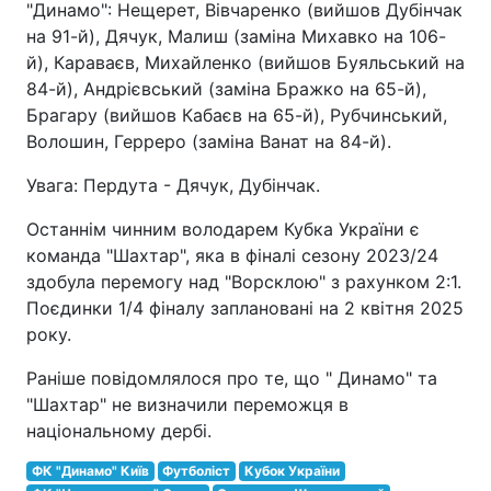
"Динамо": Нещерет, Вівчаренко (вийшов Дубінчак
на 91-й), Дячук, Малиш (заміна Михавко на 106-
й), Караваєв, Михайленко (вийшов Буяльський на
84-й), Андрієвський (заміна Бражко на 65-й),
Брагару (вийшов Кабаєв на 65-й), Рубчинський,
Волошин, Герреро (заміна Ванат на 84-й).
Увага: Пердута - Дячук, Дубінчак.
Останнім чинним володарем Кубка України є
команда "Шахтар", яка в фіналі сезону 2023/24
здобула перемогу над "Ворсклою" з рахунком 2:1.
Поєдинки 1/4 фіналу заплановані на 2 квітня 2025
року.
Раніше повідомлялося про те, що " Динамо" та
"Шахтар" не визначили переможця в
національному дербі.
ФК "Динамо" Київ
Футболіст
Кубок України