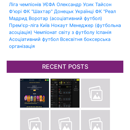
Ліга чемпіонів УЄФА
Олександр Усик
Тайсон
Ф'юрі
ФК "Шахтар" Донецьк
Українці
ФК "Реал
Мадрид
Воротар (асоціативний футбол)
Прем'єр-ліга
Київ
Нокаут
Менеджер (футбольна
асоціація)
Чемпіонат світу з футболу
Іспанія
Асоціативний футбол
Всесвітня боксерська
організація
RECENT POSTS