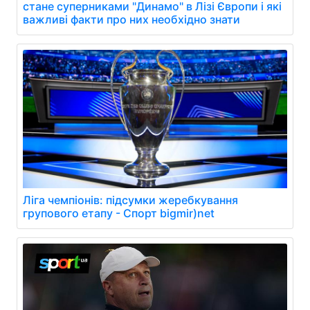
стане суперниками "Динамо" в Лізі Європи і які
важливі факти про них необхідно знати
Ліга чемпіонів: підсумки жеребкування
групового етапу - Спорт bigmir)net