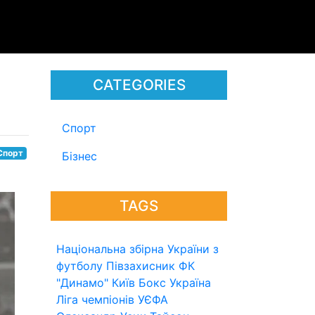
CATEGORIES
Спорт
Спорт
Бізнес
TAGS
Національна збірна України з
футболу
Півзахисник
ФК
"Динамо" Київ
Бокс
Україна
Ліга чемпіонів УЄФА