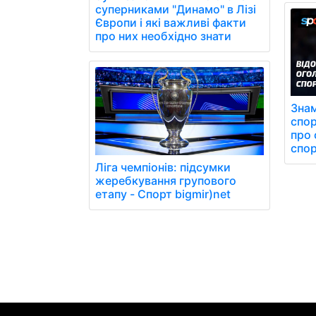
суперниками "Динамо" в Лізі
Європи і які важливі факти
про них необхідно знати
Знам
спор
про 
спор
Ліга чемпіонів: підсумки
жеребкування групового
етапу - Спорт bigmir)net