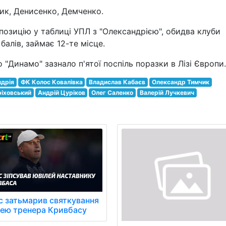
зик, Денисенко, Демченко.
 позицію у таблиці УПЛ з "Олександрією", обидва клуби
балів, займає 12-те місце.
 "Динамо" зазнало п'ятої поспіль поразки в Лізі Європи.
ндрія
ФК Колос Ковалівка
Владислав Кабаєв
Олександр Тимчик
ріховський
Андрій Цуріков
Олег Саленко
Валерій Лучкевич
с затьмарив святкування
лею тренера Кривбасу