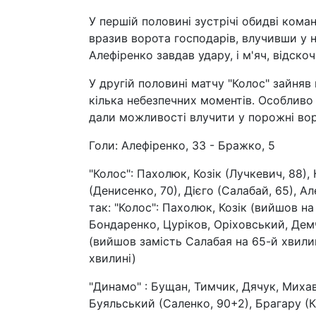
У першій половині зустрічі обидві кома
вразив ворота господарів, влучивши у н
Алефіренко завдав удару, і м'яч, відско
У другій половині матчу "Колос" зайняв
кілька небезпечних моментів. Особливо 
дали можливості влучити у порожні вор
Голи: Алефіренко, 33 - Бражко, 5
"Колос": Пахолюк, Козік (Лучкевич, 88),
(Денисенко, 70), Дієго (Салабай, 65), 
так: "Колос": Пахолюк, Козік (вийшов на
Бондаренко, Цуріков, Оріховський, Демч
(вийшов замість Салабая на 65-й хвилин
хвилині)
"Динамо" : Бущан, Тимчик, Дячук, Михав
Буяльський (Саленко, 90+2), Брагару (Ка