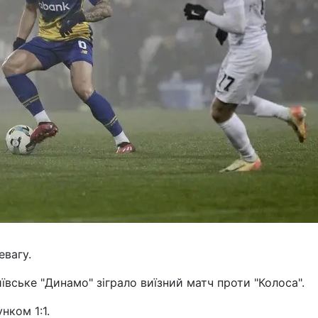
евагу.
иївське "Динамо" зіграло виїзний матч проти "Колоса".
нком 1:1.