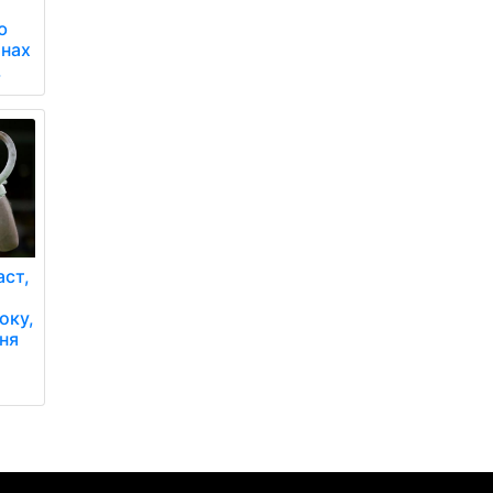
ю
інах
.
аст,
оку,
ня