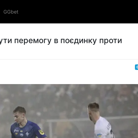
GGbet
ути перемогу в поєдинку проти