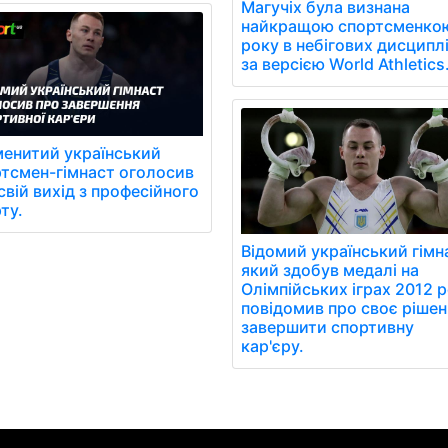
Магучіх була визнана
найкращою спортсменко
року в небігових дисципл
за версією World Athletics
енитий український
тсмен-гімнаст оголосив
свій вихід з професійного
ту.
Відомий український гімн
який здобув медалі на
Олімпійських іграх 2012 р
повідомив про своє рішен
завершити спортивну
кар'єру.