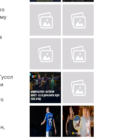
ко
йму
а
 Гусол
ти
го
н,