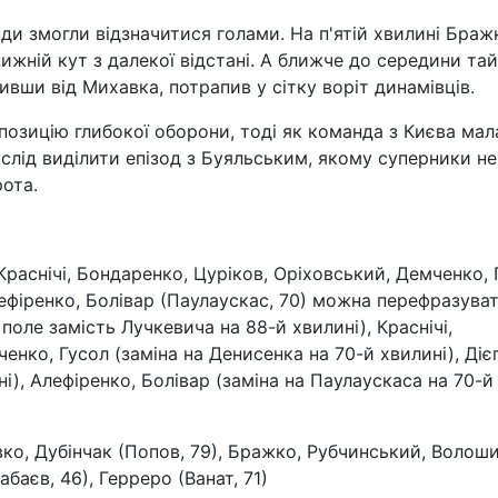
нди змогли відзначитися голами. На п'ятій хвилині Браж
ижній кут з далекої відстані. А ближче до середини та
чивши від Михавка, потрапив у сітку воріт динамівців.
 позицію глибокої оборони, тоді як команда з Києва мал
слід виділити епізод з Буяльським, якому суперники не
ота.
 Краснічі, Бондаренко, Цуріков, Оріховський, Демченко,
Алефіренко, Болівар (Паулаускас, 70) можна перефразува
 поле замість Лучкевича на 88-й хвилині), Краснічі,
енко, Гусол (заміна на Денисенка на 70-й хвилині), Діє
і), Алефіренко, Болівар (заміна на Паулаускаса на 70-й
ко, Дубінчак (Попов, 79), Бражко, Рубчинський, Волоши
баєв, 46), Герреро (Ванат, 71)