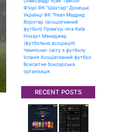
Олександр Усик
Тайсон
Ф'юрі
ФК "Шахтар" Донецьк
Українці
ФК "Реал Мадрид
Воротар (асоціативний
футбол)
Прем'єр-ліга
Київ
Нокаут
Менеджер
(футбольна асоціація)
Чемпіонат світу з футболу
Іспанія
Асоціативний футбол
Всесвітня боксерська
організація
RECENT POSTS