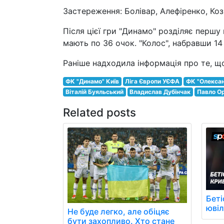
Застереження: Болівар, Алефіренко, Ко
Після цієї гри "Динамо" розділяє першу
мають по 36 очок. "Колос", набравши 14 
Раніше надходила інформація про те, що
ФК "Динамо" Київ
Ліга Європи УЄФА
ФК "Олекса
Віталій Буяльський
Владислав Дубінчак
Павло О
Related posts
Беті
юві
Не буде легко, але обіцяє
бути захопливо. Хто стане