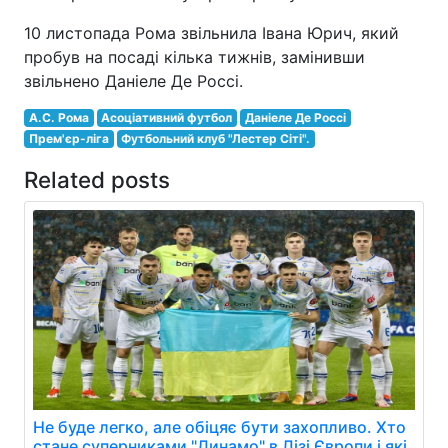
10 листопада Рома звільнила Івана Юрич, який
пробув на посаді кілька тижнів, замінивши
звільнено Даніеле Де Россі.
А.С. Рома
Асоціативний футбол
Даніеле Де Россі
Прем'єр-ліга
Футбольний клуб "Лестер Сіті".
Related posts
Не буде легко, але обіцяє бути захопливо. Хто
стане суперниками "Динамо" в Лізі Європи і які