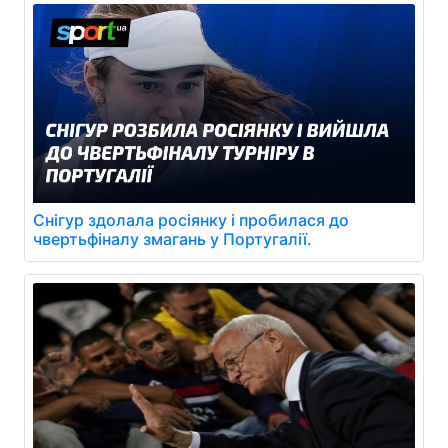
Снігур здолала росіянку і пробилася до
чвертьфіналу змагань у Португалії.