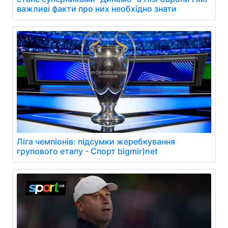
важливі факти про них необхідно знати
Ліга чемпіонів: підсумки жеребкування
групового етапу - Спорт bigmir)net