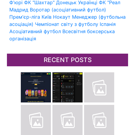
Ф'юрі
ФК "Шахтар" Донецьк
Українці
ФК "Реал
Мадрид
Воротар (асоціативний футбол)
Прем'єр-ліга
Київ
Нокаут
Менеджер (футбольна
асоціація)
Чемпіонат світу з футболу
Іспанія
Асоціативний футбол
Всесвітня боксерська
організація
RECENT POSTS