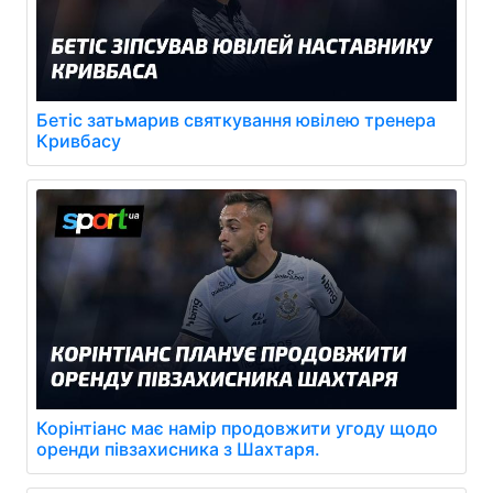
Бетіс затьмарив святкування ювілею тренера
Кривбасу
Корінтіанс має намір продовжити угоду щодо
оренди півзахисника з Шахтаря.