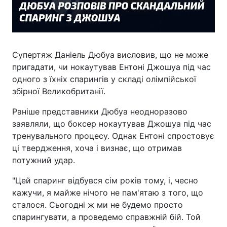
Супертяж Даніель Дюбуа висловив, що не може
пригадати, чи нокаутував Ентоні Джошуа під час
одного з їхніх спарингів у складі олімпійської
збірної Великобританії.
Раніше представники Дюбуа неодноразово
заявляли, що боксер нокаутував Джошуа під час
тренувального процесу. Однак Ентоні спростовує
ці твердження, хоча і визнає, що отримав
потужний удар.
"Цей спаринг відбувся сім років тому, і, чесно
кажучи, я майже нічого не пам'ятаю з того, що
сталося. Сьогодні ж ми не будемо просто
спарингувати, а проведемо справжній бій. Той