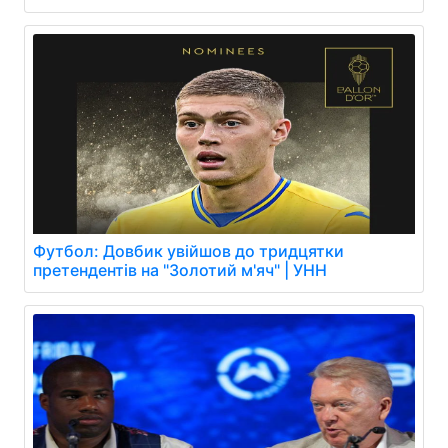
Футбол: Довбик увійшов до тридцятки
претендентів на "Золотий м'яч" | УНН