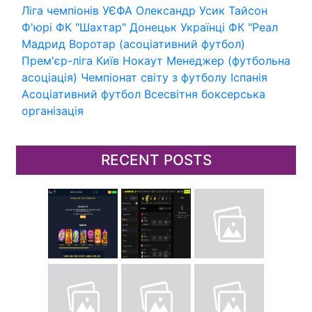
Ліга чемпіонів УЄФА
Олександр Усик
Тайсон
Ф'юрі
ФК "Шахтар" Донецьк
Українці
ФК "Реал
Мадрид
Воротар (асоціативний футбол)
Прем'єр-ліга
Київ
Нокаут
Менеджер (футбольна
асоціація)
Чемпіонат світу з футболу
Іспанія
Асоціативний футбол
Всесвітня боксерська
організація
RECENT POSTS