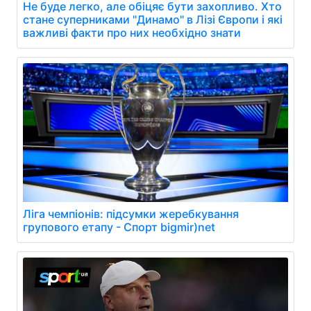
Не буде легко, але обіцяє бути захопливо. Хто
стане суперниками "Динамо" в Лізі Європи і які
важливі факти про них необхідно знати
Ліга чемпіонів: підсумки жеребкування
групового етапу - Спорт bigmir)net