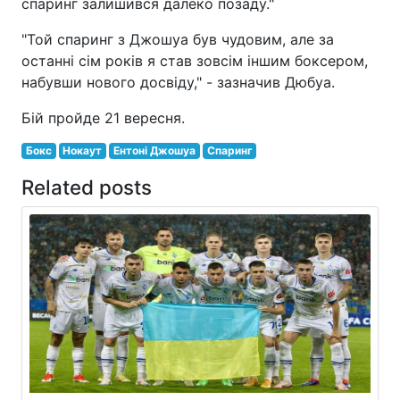
спаринг залишився далеко позаду."
"Той спаринг з Джошуа був чудовим, але за
останні сім років я став зовсім іншим боксером,
набувши нового досвіду," - зазначив Дюбуа.
Бій пройде 21 вересня.
Бокс
Нокаут
Ентоні Джошуа
Спаринг
Related posts