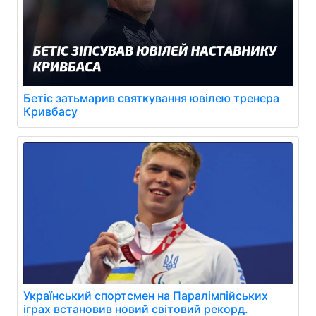
Бетіс затьмарив святкування ювілею тренера
Кривбасу
Український спортсмен на Паралімпійських
іграх встановив новий світовий рекорд.