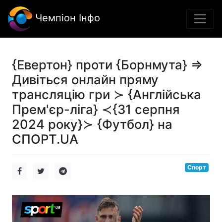
Чемпіон Інфо
{Евертон} проти {Борнмута} ⇒
Дивіться онлайн пряму
трансляцію гри ≻ {Англійська
Прем'єр-ліга} ≺{31 серпня
2024 року}≻ {Футбол} на
СПОРТ.UA
Спорт