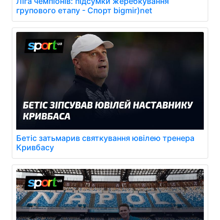
Ліга чемпіонів: підсумки жеребкування
групового етапу - Спорт bigmir)net
Бетіс затьмарив святкування ювілею тренера
Кривбасу