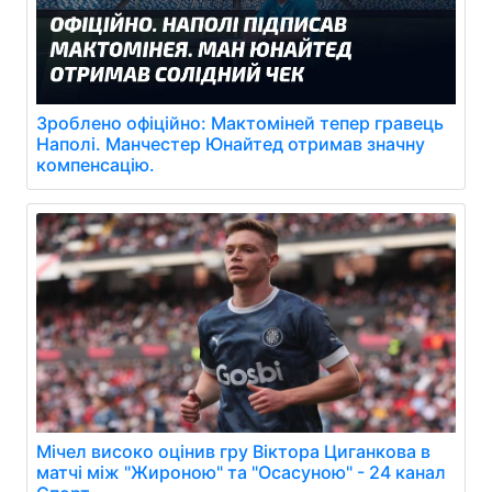
Зроблено офіційно: Мактоміней тепер гравець
Наполі. Манчестер Юнайтед отримав значну
компенсацію.
Мічел високо оцінив гру Віктора Циганкова в
матчі між "Жироною" та "Осасуною" - 24 канал