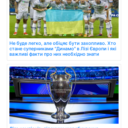
Не буде легко, але обіцяє бути захопливо. Хто
стане суперниками "Динамо" в Лізі Європи і які
важливі факти про них необхідно знати