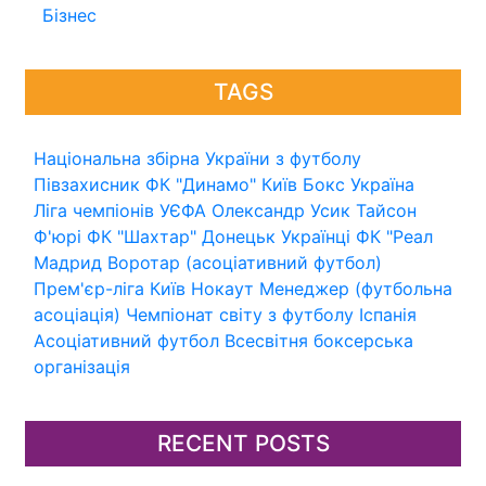
Бізнес
TAGS
Національна збірна України з футболу
Півзахисник
ФК "Динамо" Київ
Бокс
Україна
Ліга чемпіонів УЄФА
Олександр Усик
Тайсон
Ф'юрі
ФК "Шахтар" Донецьк
Українці
ФК "Реал
Мадрид
Воротар (асоціативний футбол)
Прем'єр-ліга
Київ
Нокаут
Менеджер (футбольна
асоціація)
Чемпіонат світу з футболу
Іспанія
Асоціативний футбол
Всесвітня боксерська
організація
RECENT POSTS