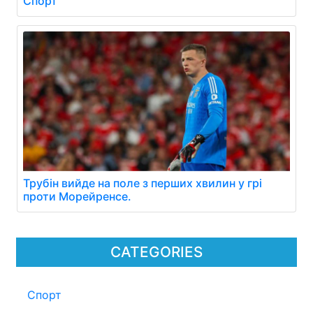
Спорт
Трубін вийде на поле з перших хвилин у грі
проти Морейренсе.
CATEGORIES
Спорт