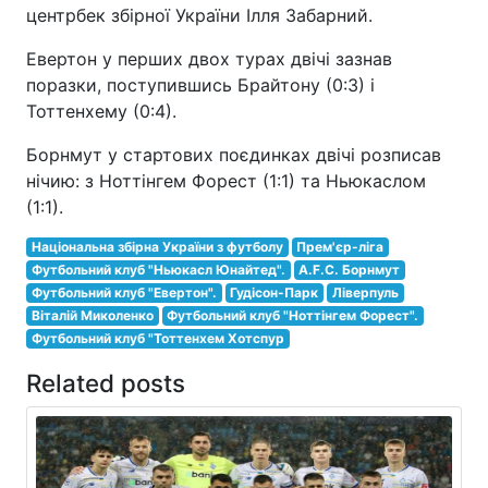
центрбек збірної України Ілля Забарний.
Евертон у перших двох турах двічі зазнав
поразки, поступившись Брайтону (0:3) і
Тоттенхему (0:4).
Борнмут у стартових поєдинках двічі розписав
нічию: з Ноттінгем Форест (1:1) та Ньюкаслом
(1:1).
Національна збірна України з футболу
Прем'єр-ліга
Футбольний клуб "Ньюкасл Юнайтед".
A.F.C. Борнмут
Футбольний клуб "Евертон".
Гудісон-Парк
Ліверпуль
Віталій Миколенко
Футбольний клуб "Ноттінгем Форест".
Футбольний клуб "Тоттенхем Хотспур
Related posts