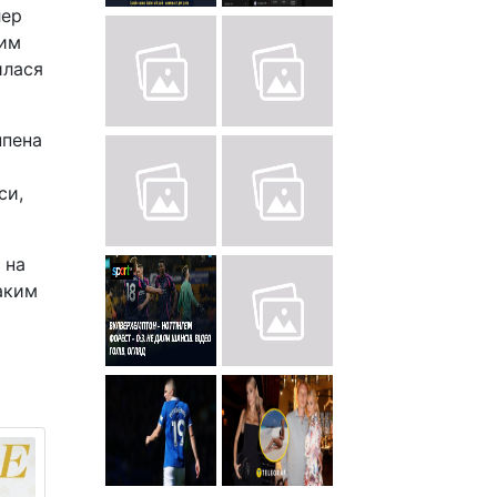
лер
Тим
илася
ппена
си,
 на
Таким