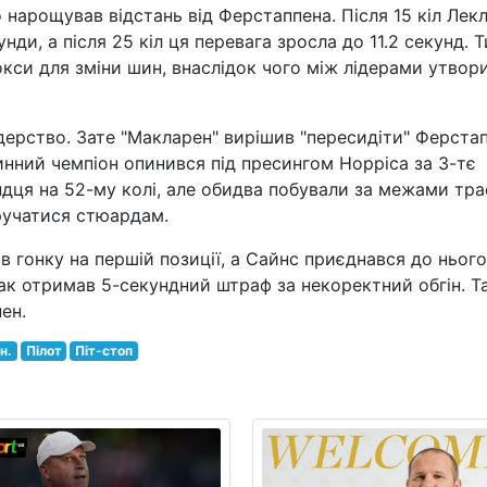
о нарощував відстань від Ферстаппена. Після 15 кіл Лек
ди, а після 25 кіл ця перевага зросла до 11.2 секунд. 
окси для зміни шин, внаслідок чого між лідерами утвор
ідерство. Зате "Макларен" вирішив "пересидіти" Ферста
 чинний чемпіон опинився під пресингом Норріса за 3-тє
ндця на 52-му колі, але обидва побували за межами тра
ручатися стюардам.
 гонку на першій позиції, а Сайнс приєднався до нього
нак отримав 5-секундний штраф за некоректний обгін. 
ен.
н.
Пілот
Піт-стоп