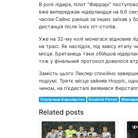
В ролі лідера, пілот "Феррарі" поступов
вже випереджав нідерландця на 6.6 секун
часом Сайнс раніше за інших заїхав у б
дистанція після їхніх піт-стопів.
Уже на 32-му колі монегаск відновив л
на трасі. Як наслідок, під завісу етапу
місце. Британець таки обійшов нідерла
тож у фінальний протокол довелося вт
Замість цього Леклер спокійно завершив
подіумі. Третє місце зайняв Норріс, од
чином, на п'єдесталі виявився Ферстапп
Сполучене Королівство
Scuderia Ferrari
Макларе
Related posts