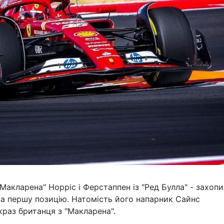
"Макларена" Норріс і Ферстаппен із "Ред Булла" - захоп
а першу позицію. Натомість його напарник Сайнс
раз британця з "Макларена".