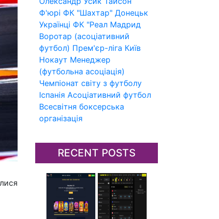
Олександр Усик
Тайсон
Ф'юрі
ФК "Шахтар" Донецьк
Українці
ФК "Реал Мадрид
Воротар (асоціативний
футбол)
Прем'єр-ліга
Київ
Нокаут
Менеджер
(футбольна асоціація)
Чемпіонат світу з футболу
Іспанія
Асоціативний футбол
Всесвітня боксерська
організація
RECENT POSTS
илися