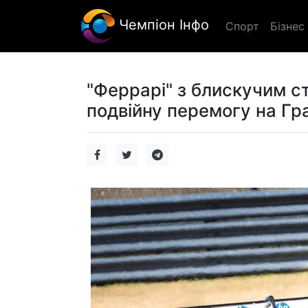
Чемпіон Інфо
Спорт
Бізнес
"Феррарі" з блискучим с
подвійну перемогу на Гр