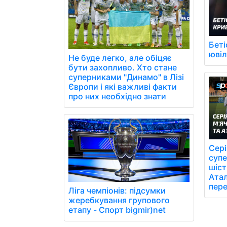
Беті
юві
Не буде легко, але обіцяє
бути захопливо. Хто стане
суперниками "Динамо" в Лізі
Європи і які важливі факти
про них необхідно знати
Сері
супе
шіст
Атал
пере
Ліга чемпіонів: підсумки
жеребкування групового
етапу - Спорт bigmir)net