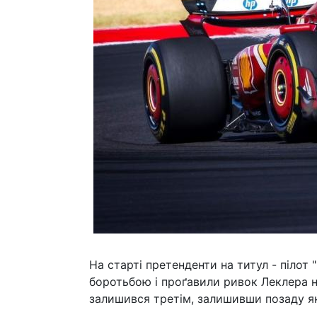
На старті претенденти на титул - пілот 
боротьбою і проґавили ривок Леклера н
залишився третім, залишивши позаду як