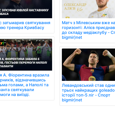
с затьмарив святкування
Матч з Мілевським вже н
лею тренера Кривбасу
горизонті: Алієв приєдна
до складу медіаклубу - С
bigmir)net
я A. Фіорентина вразила
рників, відзначившись
ьма голами, а Наполі та
Левандовський став одни
анта святкували
трьох найкращих goleador
моги на виїзді.
історії топ-5 ліг - Спорт
bigmir)net