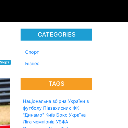
CATEGORIES
Спорт
Спорт
Бізнес
TAGS
Національна збірна України з
футболу
Півзахисник
ФК
"Динамо" Київ
Бокс
Україна
Ліга чемпіонів УЄФА