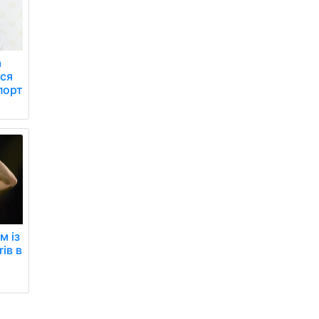
а
вся
порт
м із
ів в