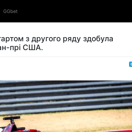
GGbet
тартом з другого ряду здобула
ан-прі США.