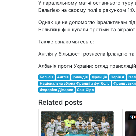
У паралельному матчі останнього туру 
Бельгією на своєму полі з рахунком 1:0.
Однак це не допомогло ізраїльтянам під
Бельгійці фінішували третіми та зіграют
Также ознакомьтесь с:
Англія у більшості рознесла Ірландію та 
Албанія проти України: огляд трансляці
Бельгія
Англія
Ірландія
Франція
Серія A
Італ
Національна збірна Франції з футболу
Французьки
Федеріко Дімарко
Сан-Сіро
Related posts