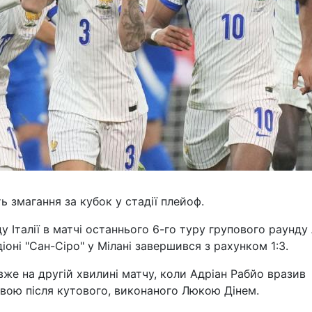
ь змагання за кубок у стадії плейоф.
ду Італії в матчі останнього 6-го туру групового раунду 
іоні "Сан-Сіро" у Мілані завершився з рахунком 1:3.
же на другій хвилині матчу, коли Адріан Рабйо вразив
овою після кутового, виконаного Люкою Дінем.