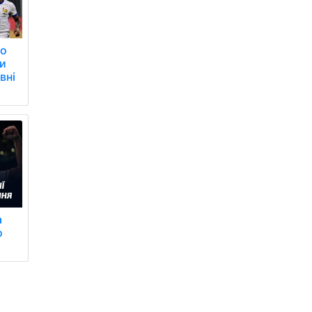
ео
ги
вні
а
о