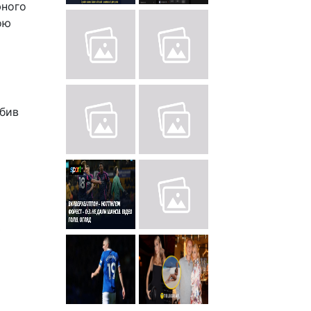
фного
ою
абив
3