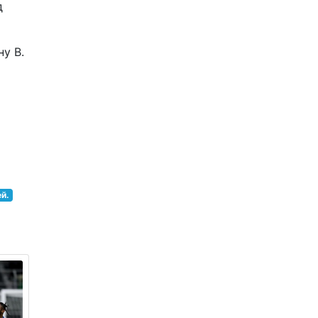
д
ну B.
й.