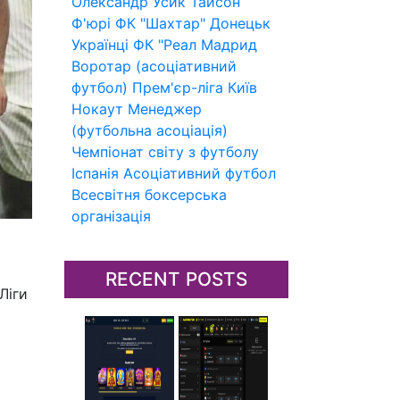
Олександр Усик
Тайсон
Ф'юрі
ФК "Шахтар" Донецьк
Українці
ФК "Реал Мадрид
Воротар (асоціативний
футбол)
Прем'єр-ліга
Київ
Нокаут
Менеджер
(футбольна асоціація)
Чемпіонат світу з футболу
Іспанія
Асоціативний футбол
Всесвітня боксерська
організація
RECENT POSTS
Ліги