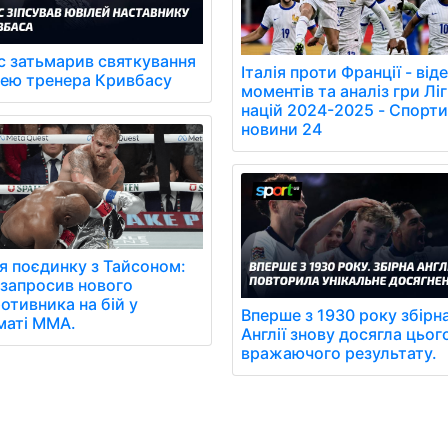
с затьмарив святкування
Італія проти Франції - від
лею тренера Кривбасу
моментів та аналіз гри Лі
націй 2024-2025 - Спорти
новини 24
я поєдинку з Тайсоном:
запросив нового
отивника на бій у
Вперше з 1930 року збірн
маті ММА.
Англії знову досягла цьог
вражаючого результату.