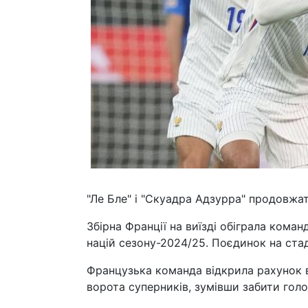
"Ле Бле" і "Скуадра Адзурра" продовжат
Збірна Франції на виїзді обіграла коман
націй сезону-2024/25. Поєдинок на стад
Французька команда відкрила рахунок в
ворота суперників, зумівши забити гол