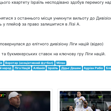
цього квартету Ізраїль несподівано здобув перемогу на
нятися з останнього місця уникнути вильоту до Дивізіо
ь у плейоф за право залишитися в Лізі А.
повернулася до елітного дивізіону Ліги націй (відео)
й та букмекерських ставок на ключову гру Ліги націй.
ія
Воротар (асоціативний футбол)
Мілан
й народ
Ліга Націй
Албанія
Ізраїль
Дідьє Дешам
Адріан Рабіо
Бле