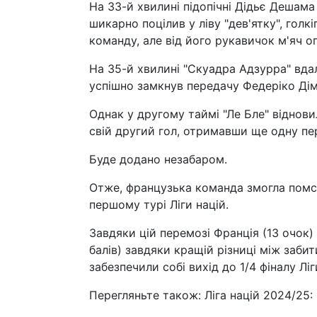
На 33-й хвилині підопічні Дідьє Дешам
шикарно поцілив у ліву "дев'ятку", голк
команду, але від його рукавичок м'яч о
На 35-й хвилині "Скуадра Адзурра" вда
успішно замкнув передачу Федеріко Дім
Однак у другому таймі "Ле Бле" віднови
свій другий гол, отримавши ще одну пер
Буде додано незабаром.
Отже, французька команда змогла помст
першому турі Ліги націй.
Завдяки цій перемозі Франція (13 очок)
балів) завдяки кращій різниці між заб
забезпечили собі вихід до 1/4 фіналу Ліг
Перегляньте також: Ліга націй 2024/25: 