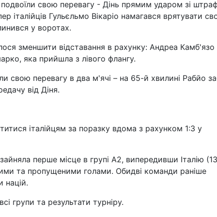
а подвоїли свою перевагу - Дінь прямим ударом зі штра
іпер італійців Гульєльмо Вікаріо намагався врятувати св
пинився у воротах.
лося зменшити відставання в рахунку: Андреа Камб'язо
арко, яка прийшла з лівого флангу.
ли свою перевагу в два м'ячі – на 65-й хвилині Рабйо з
едачу від Діня.
итися італійцям за поразку вдома з рахунком 1:3 у
 зайняла перше місце в групі А2, випередивши Італію (1
итими та пропущеними голами. Обидві команди раніше
и націй.
всі групи та результати турніру.