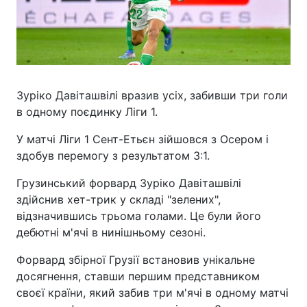
Зуріко Давіташвілі вразив усіх, забивши три голи
в одному поєдинку Ліги 1.
У матчі Ліги 1 Сент-Етьєн зійшовся з Осером і
здобув перемогу з результатом 3:1.
Грузинський форвард Зуріко Давіташвілі
здійснив хет-трик у складі "зелених",
відзначившись трьома голами. Це були його
дебютні м'ячі в нинішньому сезоні.
Форвард збірної Грузії встановив унікальне
досягнення, ставши першим представником
своєї країни, який забив три м'ячі в одному матчі