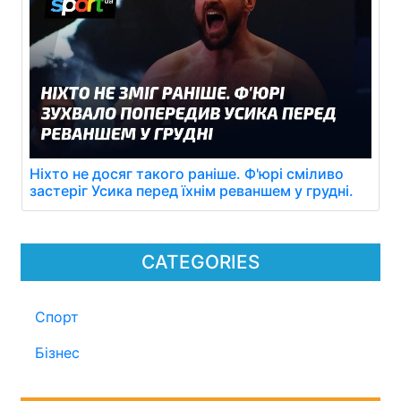
Ніхто не досяг такого раніше. Ф'юрі сміливо
застеріг Усика перед їхнім реваншем у грудні.
CATEGORIES
Спорт
Бізнес