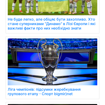
Не буде легко, але обіцяє бути захопливо. Хто
стане суперниками "Динамо" в Лізі Європи і які
важливі факти про них необхідно знати
Ліга чемпіонів: підсумки жеребкування
групового етапу - Спорт bigmir)net