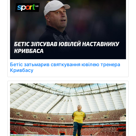
Бетіс затьмарив святкування ювілею тренера
Кривбасу