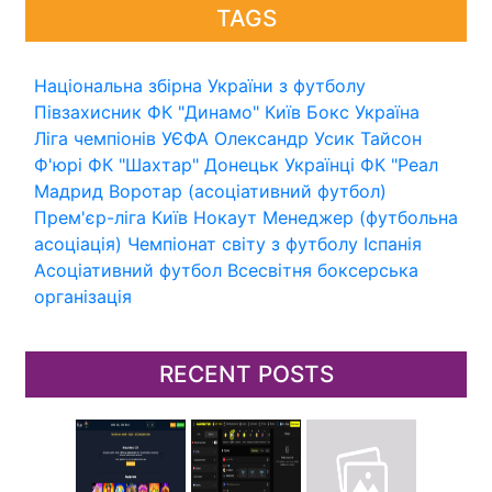
TAGS
Національна збірна України з футболу
Півзахисник
ФК "Динамо" Київ
Бокс
Україна
Ліга чемпіонів УЄФА
Олександр Усик
Тайсон
Ф'юрі
ФК "Шахтар" Донецьк
Українці
ФК "Реал
Мадрид
Воротар (асоціативний футбол)
Прем'єр-ліга
Київ
Нокаут
Менеджер (футбольна
асоціація)
Чемпіонат світу з футболу
Іспанія
Асоціативний футбол
Всесвітня боксерська
організація
RECENT POSTS