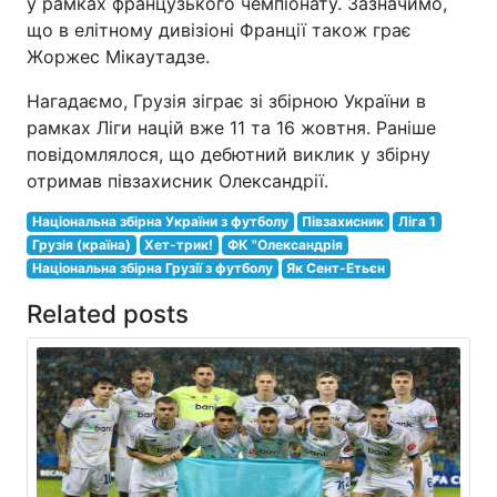
у рамках французького чемпіонату. Зазначимо,
що в елітному дивізіоні Франції також грає
Жоржес Мікаутадзе.
Нагадаємо, Грузія зіграє зі збірною України в
рамках Ліги націй вже 11 та 16 жовтня. Раніше
повідомлялося, що дебютний виклик у збірну
отримав півзахисник Олександрії.
Національна збірна України з футболу
Півзахисник
Ліга 1
Грузія (країна)
Хет-трик!
ФК "Олександрія
Національна збірна Грузії з футболу
Як Сент-Етьєн
Related posts