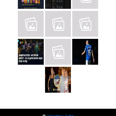
©
Чемпіон Інфо