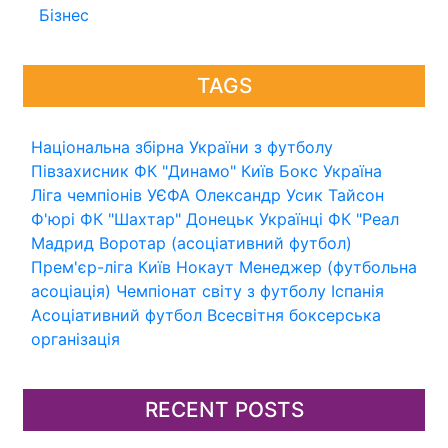
Бізнес
TAGS
Національна збірна України з футболу
Півзахисник
ФК "Динамо" Київ
Бокс
Україна
Ліга чемпіонів УЄФА
Олександр Усик
Тайсон
Ф'юрі
ФК "Шахтар" Донецьк
Українці
ФК "Реал
Мадрид
Воротар (асоціативний футбол)
Прем'єр-ліга
Київ
Нокаут
Менеджер (футбольна
асоціація)
Чемпіонат світу з футболу
Іспанія
Асоціативний футбол
Всесвітня боксерська
організація
RECENT POSTS