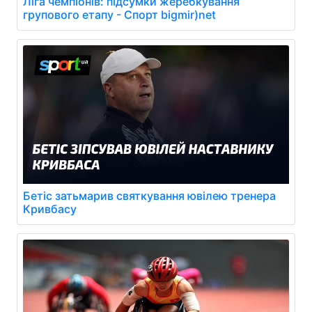
Ліга чемпіонів: підсумки жеребкування
групового етапу - Спорт bigmir)net
Бетіс затьмарив святкування ювілею тренера
Кривбасу