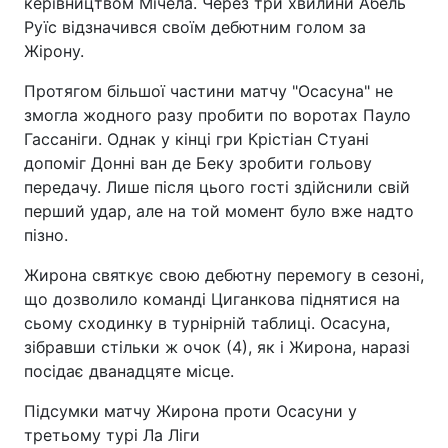
керівництвом Мічела. Через три хвилини Абель
Руїс відзначився своїм дебютним голом за
Жірону.
Протягом більшої частини матчу "Осасуна" не
змогла жодного разу пробити по воротах Пауло
Гассаніги. Однак у кінці гри Крістіан Стуані
допоміг Донні ван де Беку зробити гольову
передачу. Лише після цього гості здійснили свій
перший удар, але на той момент було вже надто
пізно.
Жирона святкує свою дебютну перемогу в сезоні,
що дозволило команді Циганкова піднятися на
сьому сходинку в турнірній таблиці. Осасуна,
зібравши стільки ж очок (4), як і Жирона, наразі
посідає дванадцяте місце.
Підсумки матчу Жирона проти Осасуни у
третьому турі Ла Ліги