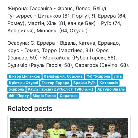
Жирона: Гассаніга - Франс, Лопес, Блінд,
Гутьєррес - Циганков (81, Порту), Я. Еррера (64,
Ромеу), Мартін, Хіль (81, ван де Бек) - Руїс (74,
Аспірилья), Міовські (64, Стуані).
Осасуна: С. Еррера - Відаль, Катена, Еррандо,
Крус - Гомес, Торро (Мартінес, 84), Орос
(Ібаньєс, 59) - Монкайола (Рубен Гарсія, 58),
Будимір (Рауль Гарсія, 58), Сарагоса (Беніто, 68).
Віктор Циганков
Каліфорнія, Осасуна
ФК "Жирона
Ліга
Крістіан Стуані
Гектор Еррера
Брайан Руїс
Каталонія
Жирона
Рауль Гарсія (футболіст, 1986 р.н.)
Артуро Відаль
ФК "Порту
Маріо Гомес
Сарагоса
Related posts