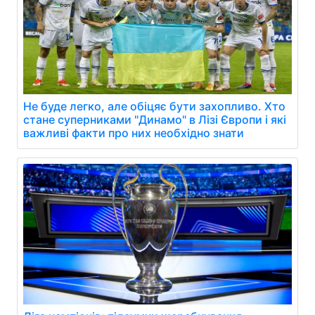
Не буде легко, але обіцяє бути захопливо. Хто
стане суперниками "Динамо" в Лізі Європи і які
важливі факти про них необхідно знати