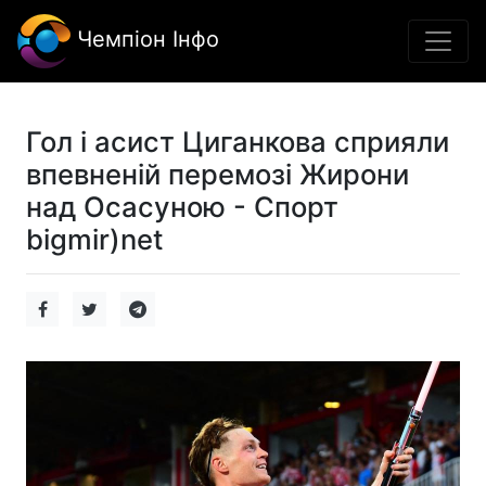
Чемпіон Інфо
Гол і асист Циганкова сприяли
впевненій перемозі Жирони
над Осасуною - Спорт
bigmir)net