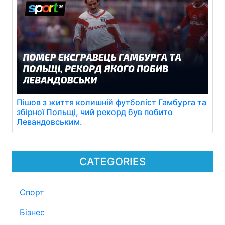
Пішов з життя колишній футболіст Гамбурга та
збірної Польщі, чий рекорд був побито
Левандовським.
CATEGORIES
Спорт
Бізнес