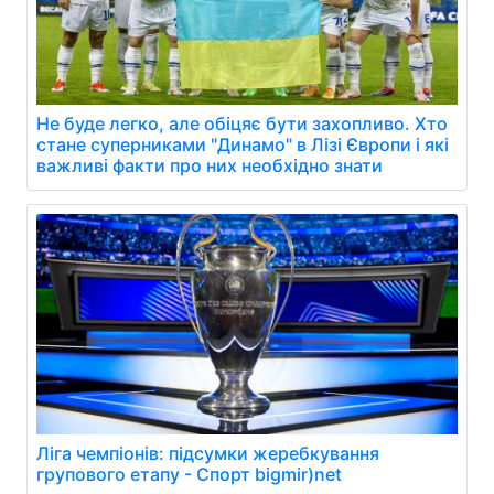
Не буде легко, але обіцяє бути захопливо. Хто
стане суперниками "Динамо" в Лізі Європи і які
важливі факти про них необхідно знати
Ліга чемпіонів: підсумки жеребкування
групового етапу - Спорт bigmir)net