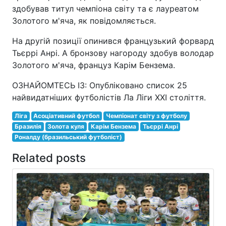
здобував титул чемпіона світу та є лауреатом
Золотого м'яча, як повідомляється.
На другій позиції опинився французький форвард
Тьєррі Анрі. А бронзову нагороду здобув володар
Золотого м'яча, француз Карім Бензема.
ОЗНАЙОМТЕСЬ ІЗ: Опубліковано список 25
найвидатніших футболістів Ла Ліги XXI століття.
Ліга
Асоціативний футбол
Чемпіонат світу з футболу
Бразилія
Золота куля
Карім Бензема
Тьєррі Анрі
Роналду (бразильський футболіст)
Related posts