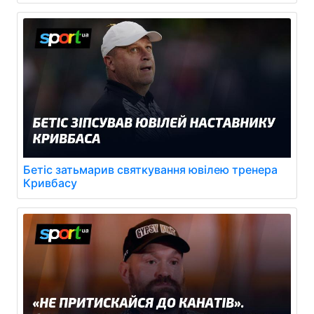
Бетіс затьмарив святкування ювілею тренера
Кривбасу