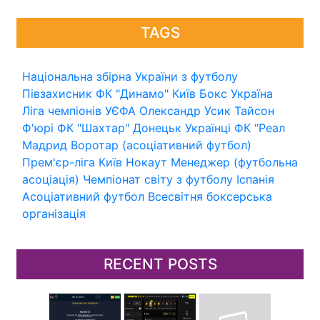
TAGS
Національна збірна України з футболу
Півзахисник
ФК "Динамо" Київ
Бокс
Україна
Ліга чемпіонів УЄФА
Олександр Усик
Тайсон
Ф'юрі
ФК "Шахтар" Донецьк
Українці
ФК "Реал
Мадрид
Воротар (асоціативний футбол)
Прем'єр-ліга
Київ
Нокаут
Менеджер (футбольна
асоціація)
Чемпіонат світу з футболу
Іспанія
Асоціативний футбол
Всесвітня боксерська
організація
RECENT POSTS