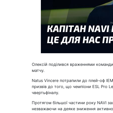
Олексій поділився враженнями команди п
матчу.
Natus Vincere потрапили до плей-оф IEM 
призвів до того, що чемпіони ESL Pro L
чвертьфіналу.
Протягом більшої частини року NAVI з
незважаючи на деяке зниження активност