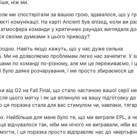
іше, ніж ми.
оли ми спостерігали за вашою грою, здавалося, що у гр
кті комунікації. На карті Ancient був епізод, коли ви ра
на атмосфера команди у критичних раундах виглядала до
ся своїми думками з цього приводу?
риродно. Навіть якщо кажуть, що у нас дуже сильна
а. Ми не дозволяємо проблемам легко нас зачепити. У з
ми по команді по-різному, але ми це переживаємо, і ц
і було деяке розчарування, і ми просто збираємося це
 від G2 на Fall Final, що стало частиною вашої серії н
ісля цього матчу і як це вплинуло на вашу підготовку до
о ця поразка стала для вас стимулом чи, навпаки, тяга
х. Найбільше для мене було те, що ми виграли EPL, а ч
це відчувалося так, ніби ми нічого не вигравали, ніби в
могти, і ця поразка просто відправляє нас до чвертьфін