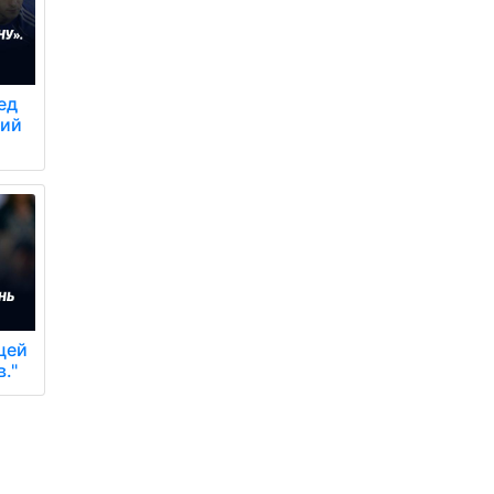
ед
вий
цей
."