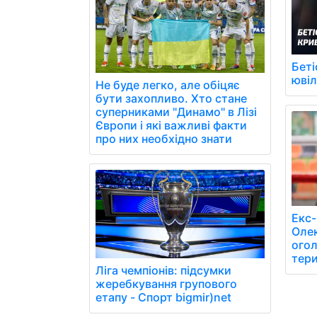
Беті
юві
Не буде легко, але обіцяє
бути захопливо. Хто стане
суперниками "Динамо" в Лізі
Європи і які важливі факти
про них необхідно знати
Екс-
Олек
огол
тери
Ліга чемпіонів: підсумки
жеребкування групового
етапу - Спорт bigmir)net