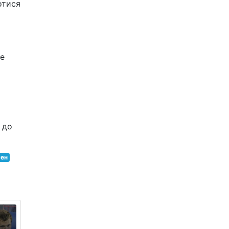
отися
же
 до
ген