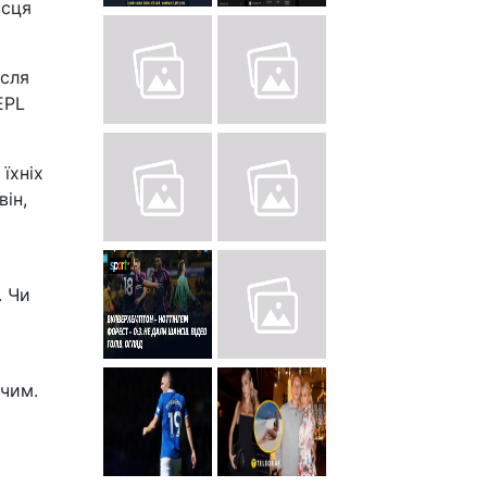
ісця
ісля
EPL
їхніх
він,
. Чи
ючим.