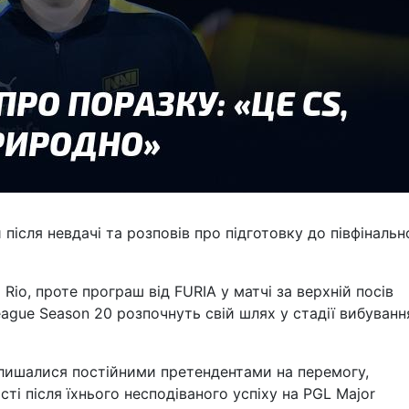
ісля невдачі та розповів про підготовку до півфінальн
Rio, проте програш від FURIA у матчі за верхній посів
eague Season 20 розпочнуть свій шлях у стадії вибуванн
алишалися постійними претендентами на перемогу,
і після їхнього несподіваного успіху на PGL Major