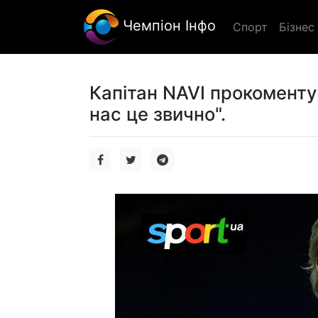
Чемпіон Інфо
Спорт
Бізнес
Капітан NAVI прокоментув
нас це звично".