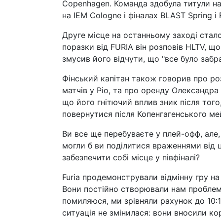
Copenhagen. Команда здобула титули на 
на IEM Cologne і фіналах BLAST Spring і Fa
Друге місце на останньому заході стало
поразки від FURIA він розповів HLTV, щ
змусив його відчути, що "все було забра
Фінський капітан також говорив про роз
матчів у Ріо, та про оренду Олександра 
що його гнітючий вплив зник після того
повернутися після Копенгагенського м
Ви все ще перебуваєте у плей-офф, але,
могли б ви поділитися враженнями від ц
забезпечити собі місце у півфіналі?
Furia продемонстрували відмінну гру на 
Вони постійно створювали нам проблеми
помиляюся, ми зрівняли рахунок до 10:1
ситуація не змінилася: вони вносили ко