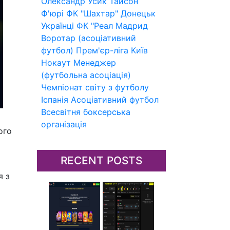
Олександр Усик
Тайсон
Ф'юрі
ФК "Шахтар" Донецьк
Українці
ФК "Реал Мадрид
Воротар (асоціативний
футбол)
Прем'єр-ліга
Київ
Нокаут
Менеджер
(футбольна асоціація)
Чемпіонат світу з футболу
Іспанія
Асоціативний футбол
Всесвітня боксерська
організація
ого
RECENT POSTS
я з