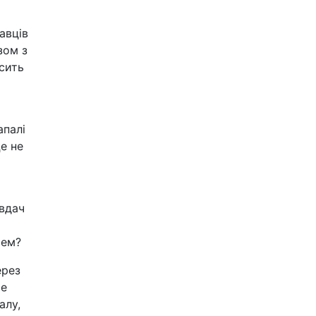
авців
зом з
сить
апалі
е не
евдач
рем?
ерез
се
алу,