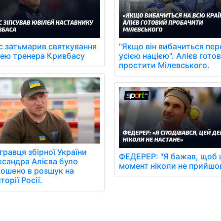
с затьмарив святкування
"Якщо він вибачиться пер
лею тренера Кривбасу
усією нацією". Алієв гото
простити Мілевського.
гравця збірної України
ФЕДЕРЕР: "Я бажав, щоб 
сандра Алієва було
момент ніколи не прийшов
ошено в розшук на
торії Росії.