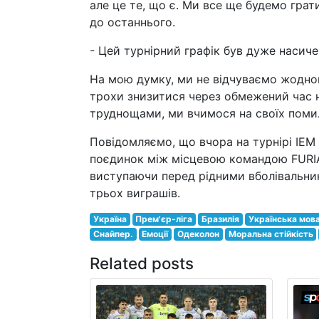
але це те, що є. Ми все ще будемо грат
до останнього.
- Цей турнірний графік був дуже насиче
На мою думку, ми не відчуваємо жодног
трохи знизитися через обмежений час н
труднощами, ми вчимося на своїх помил
Повідомляємо, що вчора на турнірі IEM 
поєдинок між місцевою командою FURIA 
виступаючи перед рідними вболівальник
трьох виграшів.
Україна
Прем'єр-ліга
Бразилія
Українська мов
Снайпер.
Емоції
Одеколон
Моральна стійкість
Related posts