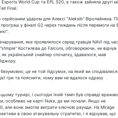
Esports World Cup та EPL S20, а також зайняла другі м
ll Final.
 серйозним ударом для Алексі "Aleksib⁠" Віролайнена. П
о програш у фіналі G2 через тиждень після перемоги на 
но".
чарування, яке проявлялося серед гравців NAVI під час 
"s1mple⁠" Костилєва до Falcons, обговорюючи, чи відчув 
, як український снайпер спочатку, здавалося, мав
ейджору.
 безумовно, це не той підсумок, на який ви сподівалися
ієї гри та пояснити, чому вам не вдалося одразу
цьому турнірі, і сьогодні їхній темп був справді вража
, особливо на карті Nuke, де ми почали. Якщо не
0, але вони змогли виграти ключові раунди. На Mirage
рективи в свою атакувальну стратегію, і я відчував, що