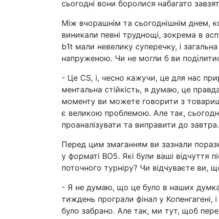
сьогодні вони боролися набагато завзят
Між вчорашнім та сьогоднішнім днем, к
виникали певні труднощі, зокрема в аспе
b1t мали невелику суперечку, і загаль
напруженою. Чи не могли б ви поділити
- Це CS, і, чесно кажучи, це для нас п
ментальна стійкість, я думаю, це правд
моменту ви можете говорити з товариша
є великою проблемою. Але так, сьогодн
проаналізувати та виправити до завтра.
Перед цим змаганням ви зазнали поразки
у форматі BO5. Які були ваші відчуття п
поточного турніру? Чи відчуваєте ви, щ
- Я не думаю, що це було в наших думка
тиждень програли фінал у Копенгагені, і 
було забрано. Але так, ми тут, щоб пере