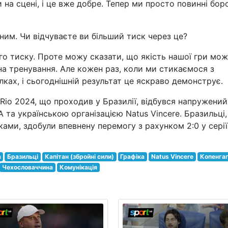
и на сцені, і це вже добре. Тепер ми просто повинні бор
ним. Чи відчуваєте ви більший тиск через це?
о тиску. Проте можу сказати, що якість нашої гри мо
а тренування. Але кожен раз, коли ми стикаємося з
ках, і сьогоднішній результат це яскраво демонструє.
Rio 2024, що проходив у Бразилії, відбувся напружений
та українською організацією Natus Vincere. Бразильці,
ами, здобули впевнену перемогу з рахунком 2:0 у серії
а
Бразильці
Капітан (збройні сили)
Графіка
Natus Vincere
Копенга
Чехословаччина
Комунікація