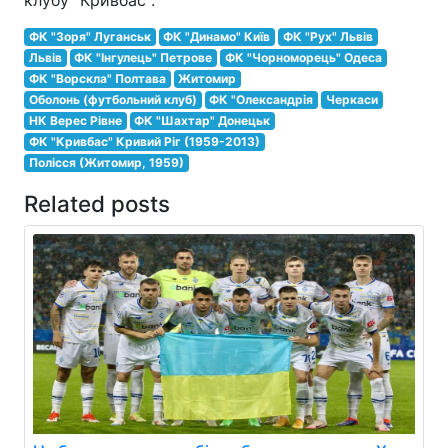
ФК "Зоря" Луганськ
ФК "Динамо" Київ
ФК "Рух" Львів
Львів
ФК "Інгулець" Петрове
ФК "Чорноморець" Одеса
ФК "Ворскла" Полтава
Житомир
Оболонь (футбольний клуб)
ФК "Олександрія
Черкаси
НК Верес Рівне
ФК "Шахтар" Донецьк
ФК "Кривбас" Кривий Ріг (1959-2013)
Полісся (Житомир, 1959)
Related posts