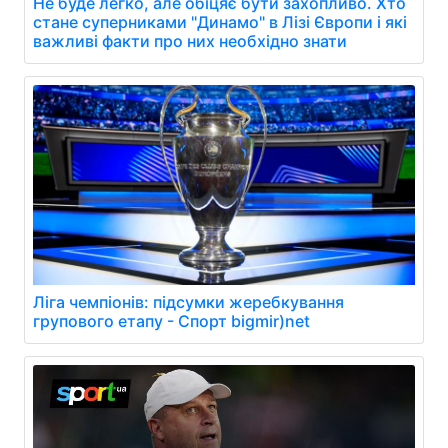
Не буде легко, але обіцяє бути захопливо. Хто
стане суперниками "Динамо" в Лізі Європи і які
важливі факти про них необхідно знати
Ліга чемпіонів: підсумки жеребкування
групового етапу - Спорт bigmir)net