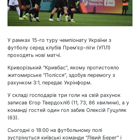
У рамках 15-го туру чемпіонату України з
футболу серед клубів Прем'єр-ліги (УПЛ)
проходять нові матчі.
Криворізький "Кривбас", якому протистояло
житомирське "Полісся", здобув перемогу з
рахунком 3:1, передає Укрінформ.
У складі господарів три голи на свій рахунок
записав Єгор Твердохліб (11, 73, 86 хвилини), а у
команді гостей один гол забив Олексій Гуцуляк
(63).
Сьогодні о 18:00 на футбольному полі
зустрінуться київські команди "Лівий Берег" і