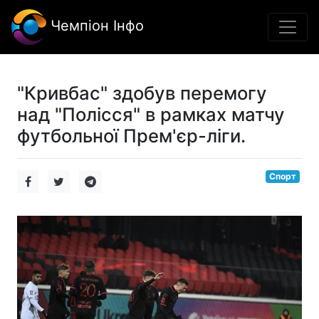
Чемпіон Інфо
"Кривбас" здобув перемогу
над "Полісся" в рамках матчу
футбольної Прем'єр-ліги.
Спорт