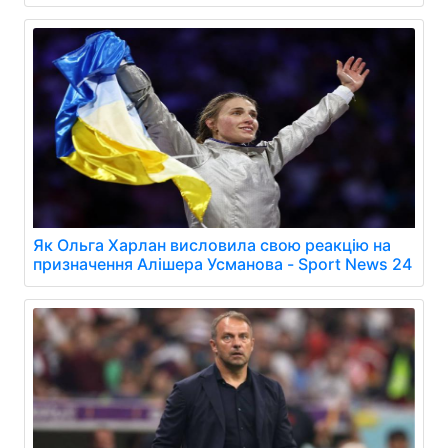
Як Ольга Харлан висловила свою реакцію на
призначення Алішера Усманова - Sport News 24