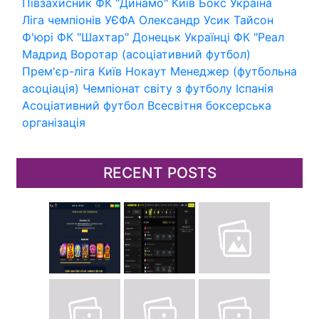
Півзахисник
ФК "Динамо" Київ
Бокс
Україна
Ліга чемпіонів УЄФА
Олександр Усик
Тайсон
Ф'юрі
ФК "Шахтар" Донецьк
Українці
ФК "Реал
Мадрид
Воротар (асоціативний футбол)
Прем'єр-ліга
Київ
Нокаут
Менеджер (футбольна
асоціація)
Чемпіонат світу з футболу
Іспанія
Асоціативний футбол
Всесвітня боксерська
організація
RECENT POSTS