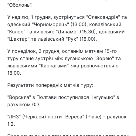
"Оболонь".
У неділю, 1 грудня, зустрінуться "Олександрія" та
одеський "Чорноморець" (13.00), ковалівський
"Колос" та київське "Динамо" (15.30), донецький
"Шахтар" та львівський "Рух" (18.00).
У понеділок, 2 грудня, останнім матчем 15-го
туру стане зустріч між луганською "Зорею" та
львівськими "Карпатами", яка розпочнеться о
18:00.
Результати попередніх матчів туру:
"Ворскла" з Полтави поступилася "Інгульцю" з
рахунком 0:3.
"ЛНЗ" (Черкаси) проти "Вереса" (Рівне) - рахунок
1:2.
Поточне турнірне становище виглядає наступним