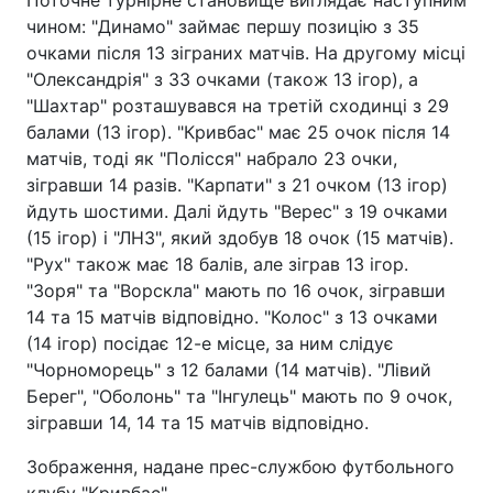
чином: "Динамо" займає першу позицію з 35
очками після 13 зіграних матчів. На другому місці
"Олександрія" з 33 очками (також 13 ігор), а
"Шахтар" розташувався на третій сходинці з 29
балами (13 ігор). "Кривбас" має 25 очок після 14
матчів, тоді як "Полісся" набрало 23 очки,
зігравши 14 разів. "Карпати" з 21 очком (13 ігор)
йдуть шостими. Далі йдуть "Верес" з 19 очками
(15 ігор) і "ЛНЗ", який здобув 18 очок (15 матчів).
"Рух" також має 18 балів, але зіграв 13 ігор.
"Зоря" та "Ворскла" мають по 16 очок, зігравши
14 та 15 матчів відповідно. "Колос" з 13 очками
(14 ігор) посідає 12-е місце, за ним слідує
"Чорноморець" з 12 балами (14 матчів). "Лівий
Берег", "Оболонь" та "Інгулець" мають по 9 очок,
зігравши 14, 14 та 15 матчів відповідно.
Зображення, надане прес-службою футбольного
клубу "Кривбас".