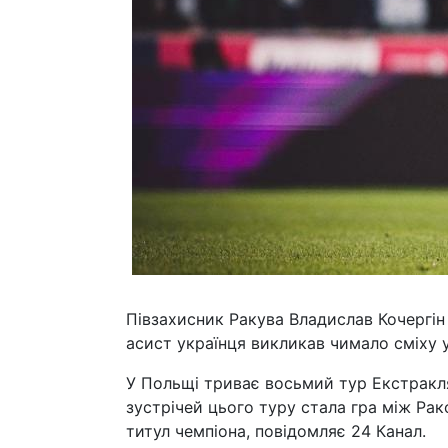
Півзахисник Ракува Владислав Кочергін 
асист українця викликав чимало сміху 
У Польщі триває восьмий тур Екстракля
зустрічей цього туру стала гра між Ра
титул чемпіона, повідомляє 24 Канал.