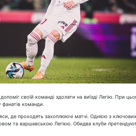
допоміг своїй команді здолати на виїзді Легію. При ць
у фанатів команди.
си, де проходять захоплюючі матчі. Однією з ключови
ковом та варшавською Легією. Обидва клуби претендую