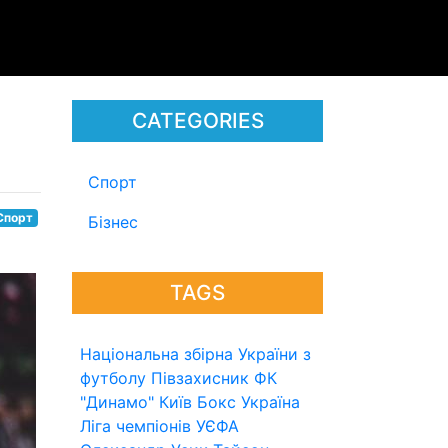
CATEGORIES
Спорт
Спорт
Бізнес
TAGS
Національна збірна України з
футболу
Півзахисник
ФК
"Динамо" Київ
Бокс
Україна
Ліга чемпіонів УЄФА