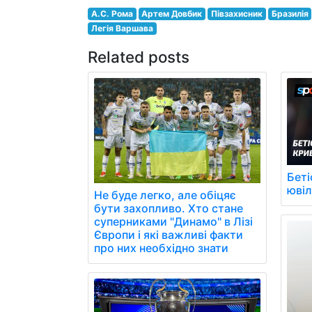
А.С. Рома
Артем Довбик
Півзахисник
Бразилія
Легія Варшава
Related posts
Беті
юві
Не буде легко, але обіцяє
бути захопливо. Хто стане
суперниками "Динамо" в Лізі
Європи і які важливі факти
про них необхідно знати