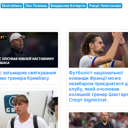
Ekstraklasa
Лех Познань
Владислав Кочергін
Ракув Ченстохова
с затьмарив святкування
Футболіст національної
лею тренера Кривбасу
команди Франції може
незабаром приєднатися д
клубу, який очолював
колишній тренер Шахтаря
Спорт bigmir)net.