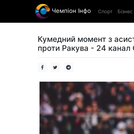
Чемпіон Інфо
Спорт
Бізнес
Кумедний момент з асист
проти Ракува - 24 канал 