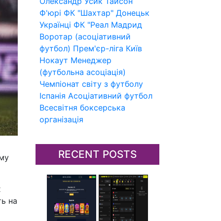
Олександр Усик
Тайсон
Ф'юрі
ФК "Шахтар" Донецьк
Українці
ФК "Реал Мадрид
Воротар (асоціативний
футбол)
Прем'єр-ліга
Київ
Нокаут
Менеджер
(футбольна асоціація)
Чемпіонат світу з футболу
Іспанія
Асоціативний футбол
Всесвітня боксерська
організація
RECENT POSTS
ому
х
ть на