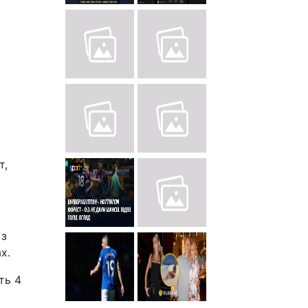
т,
 з
х.
ть 4