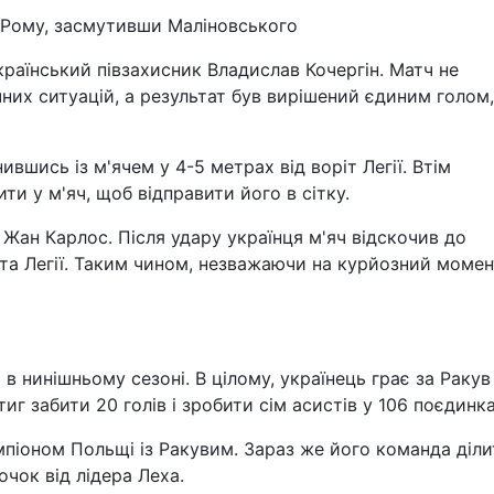
 Рому, засмутивши Маліновського
країнський півзахисник Владислав Кочергін. Матч не
них ситуацій, а результат був вирішений єдиним голом,
ившись із м'ячем у 4-5 метрах від воріт Легії. Втім
ити у м'яч, щоб відправити його в сітку.
Жан Карлос. Після удару українця м'яч відскочив до
ота Легії. Таким чином, незважаючи на курйозний момен
 нинішньому сезоні. В цілому, українець грає за Ракув
тиг забити 20 голів і зробити сім асистів у 106 поєдинка
емпіоном Польщі із Ракувим. Зараз же його команда діли
 очок від лідера Леха.