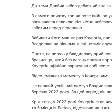
До теми Довбик забив дебютний гол за
З самого початку гри на поле вийшов у
відзначався великою кількістю небезпеч
забитим перед перервою.
Забивати його мав як раз Кочергін, опин
Владислав на рівному місці не зміг влуч
Проте, на виручку Владиславу прийшов 
бразильця, який без вагань вразив вор
Кочергін офіційно зарахував собі асист.
Відео смішного моменту з Кочергіним:
Це перший успішний виступ Владислава в
березня 2023 року. За цей період він вс
Крім того, у 2023 році Кочергін став ч
та 5 місця із Легією, відстаючи на п'ять