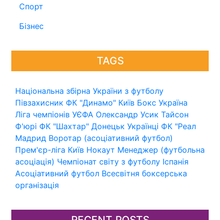
Спорт
Бізнес
TAGS
Національна збірна України з футболу
Півзахисник
ФК "Динамо" Київ
Бокс
Україна
Ліга чемпіонів УЄФА
Олександр Усик
Тайсон
Ф'юрі
ФК "Шахтар" Донецьк
Українці
ФК "Реал
Мадрид
Воротар (асоціативний футбол)
Прем'єр-ліга
Київ
Нокаут
Менеджер (футбольна
асоціація)
Чемпіонат світу з футболу
Іспанія
Асоціативний футбол
Всесвітня боксерська
організація
RECENT POSTS