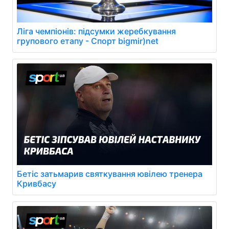
Ліга чемпіонів: підсумки жеребкування
групового етапу - Спорт bigmir)net
Бетіс затьмарив святкування ювілею тренера
Кривбасу