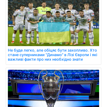
Не буде легко, але обіцяє бути захопливо. Хто
стане суперниками "Динамо" в Лізі Європи і які
важливі факти про них необхідно знати