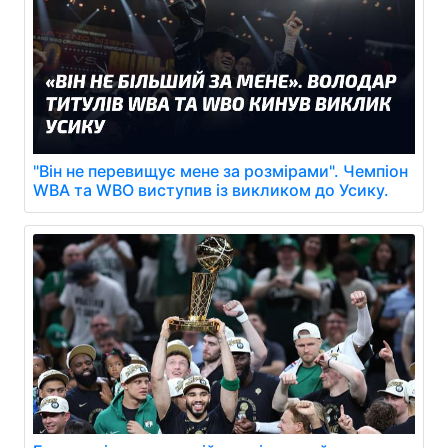
"Він не перевищує мене за розмірами". Чемпіон
WBA та WBO виступив із викликом до Усику.