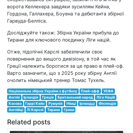
ворота Келлехера завдяки зусиллям Кейна,
Гордона, Галлахера, Боуена та дебютанта збірної
Гарвуда-Белліса.
Досліджуйте також: Збірна України прибула до
Тирани для ключового поєдинку Ліги націй.
Отже, підопічні Карслі забезпечили своє
повернення до вищого дивізіону, в той час як
Греції належить боротися за це право в плей-оф.
Варто зазначити, що з 2025 року збірну Англії
очолить німецький тренер Томас Тухель.
Національна збірна України з футболу
Плей-офф
УЄФА
Англія
Ірландія
Греція
Британський народ
Ліга Націй
Косово
Гаррі Кейн
Румунія
Німці
Ірландці
Фінляндія
Англійці
Лі Карслі
Тирана
Греки
Related posts