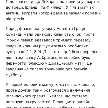
Підопічні поки що Лі Карслі потрапили у квартет
до Греції, Ірландії та Фінляндії. У п'яти матчах
англійці виграли чотири рази та зазнали поразки
від греків.
Перед фінальним туром у Англії та Греції
команди мали однакову кількість очок, проте
"трьом левам" вдавалося тримати перевагу
завдяки кращим результатам у особистих
зустрічах (1:2, 3:0). Для того, щоб безпосередньо
піднятися в лігу А, британцям потрібно було
перемогти Ірландію у домашньому матчі. Це
завдання не склало труднощів для батьків
футболу.
У першій половині матчу голів не зафіксовано,
проте другий тайм розпочався з вилучення
ірландського гравця Скейлса, що суттєво
вплинуло на гру гостей. Після цього англійці,
скориставшись ситуацією, забили п'ять м'ячів у