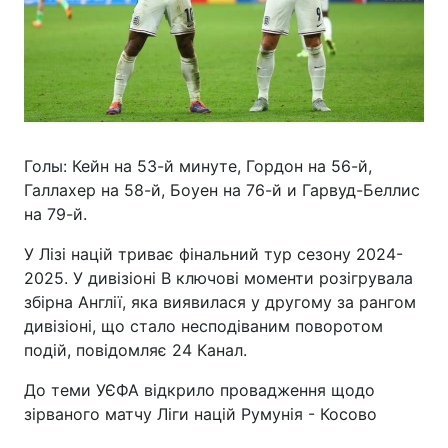
Голы: Кейн на 53-й минуте, Гордон на 56-й,
Галлахер на 58-й, Боуен на 76-й и Гарвуд-Беллис
на 79-й.
У Лізі націй триває фінальний тур сезону 2024-
2025. У дивізіоні В ключові моменти розігрувала
збірна Англії, яка виявилася у другому за рангом
дивізіоні, що стало несподіваним поворотом
подій, повідомляє 24 Канал.
До теми УЄФА відкрило провадження щодо
зірваного матчу Ліги націй Румунія - Косово