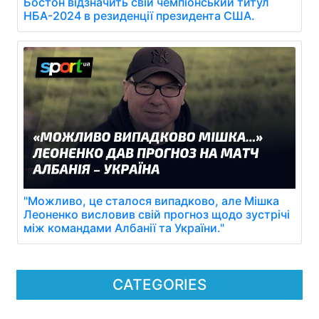
Бостон відзначить свій чемпіонський титул
НБА-2024 в резиденції президента США.
"Можливо, це сталося випадково, але Мішка
Леоненко висловив свій прогноз щодо зустрічі
між командами Албанії та України."
CATEGORIES