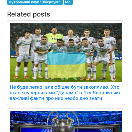
Футбольний клуб "Ліверпуль".
Мо.
Related posts
Не буде легко, але обіцяє бути захопливо. Хто
стане суперниками "Динамо" в Лізі Європи і які
важливі факти про них необхідно знати