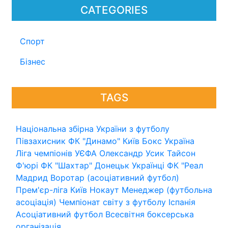
CATEGORIES
Спорт
Бізнес
TAGS
Національна збірна України з футболу
Півзахисник
ФК "Динамо" Київ
Бокс
Україна
Ліга чемпіонів УЄФА
Олександр Усик
Тайсон
Ф'юрі
ФК "Шахтар" Донецьк
Українці
ФК "Реал
Мадрид
Воротар (асоціативний футбол)
Прем'єр-ліга
Київ
Нокаут
Менеджер (футбольна
асоціація)
Чемпіонат світу з футболу
Іспанія
Асоціативний футбол
Всесвітня боксерська
організація