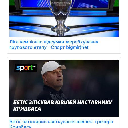
Ліга чемпіонів: підсумки жеребкування
групового етапу - Спорт bigmir)net
Бетіс затьмарив святкування ювілею тренера
Кривбасу