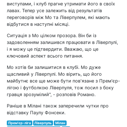
виступами, і клуб прагне утримати його в своїх
лавах. Тепер усе залежить від результатів
переговорів між Мо та Ліверпулем, які мають
відбутися в наступні місяці.
Ситуація з Мо цілком прозора. Він би із
задоволенням залишився працювати в Ліверпулі,
і я можу це підтвердити. Вважаю, що це
ключовий аспект всього питання.
Мо хотів би залишитися в клубі. Мо дуже
щасливий у Ліверпулі. Мо вірить, що його
майбутнє все ще може бути пов'язане з Прем'єр-
лігою і футболкою Ліверпуля, тож посил з боку
гравця зрозумілий", - розповів Романо.
Раніше в Мілані також заперечили чутки про
відставку Паулу Фонсеки.
Прем'єр-ліга
Ліверпуль
Мілан