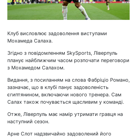
Клуб висловлює задоволення виступами
Мохамеда Салаха.
Згідно з повідомленням SkySports, Ліверпуль
планує найближчим часом розпочати переговори
з Мохамедом Салахом.
Видання, з посиланням на слова Фабріціо Романо,
зазначає, що в клубі панує задоволеність
єгиптянином, включаючи нового тренера. Сам
Салах також почувається щасливим у команді.
Отже, Ліверпуль має намір утримати гравця на
наступний сезон.
Арне Слот надзвичайно задоволений його