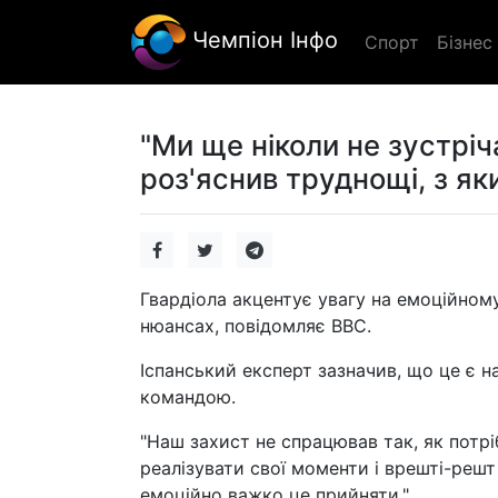
Чемпіон Інфо
Спорт
Бізнес
"Ми ще ніколи не зустріч
роз'яснив труднощі, з як
Гвардіола акцентує увагу на емоційному
нюансах, повідомляє BBC.
Іспанський експерт зазначив, що це є на
командою.
"Наш захист не спрацював так, як потрі
реалізувати свої моменти і врешті-решт
емоційно важко це прийняти."