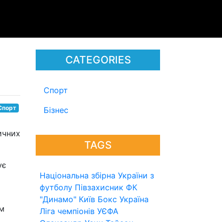
CATEGORIES
Спорт
Спорт
Бізнес
ичних
TAGS
ує
Національна збірна України з
футболу
Півзахисник
ФК
"Динамо" Київ
Бокс
Україна
ам
Ліга чемпіонів УЄФА