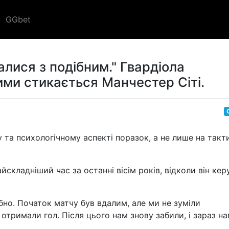
GGbet
алися з подібним." Гвардіола
ими стикається Манчестер Сіті.
 та психологічному аспекті поразок, а не лише на такт
йскладніший час за останні вісім років, відколи він кер
бно. Початок матчу був вдалим, але ми не зуміли
 отримали гол. Після цього нам знову забили, і зараз н