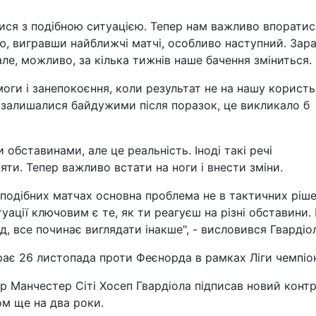
ися з подібною ситуацією. Тепер нам важливо впоратис
ю, вигравши найближчі матчі, особливо наступний. Зар
ле, можливо, за кілька тижнів наше бачення зміниться.
оги і занепокоєння, коли результат не на нашу користь
 залишалися байдужими після поразок, це викликало б
обставинами, але це реальність. Іноді такі речі
яти. Тепер важливо встати на ноги і внести зміни.
 подібних матчах основна проблема не в тактичних ріше
туації ключовим є те, як ти реагуєш на різні обставини.
д, все починає виглядати інакше", - висловився Гвардіо
рає 26 листопада проти Феєнорда в рамках Ліги чемпіон
р Манчестер Сіті Хосеп Гвардіола підписав новий контр
м ще на два роки.