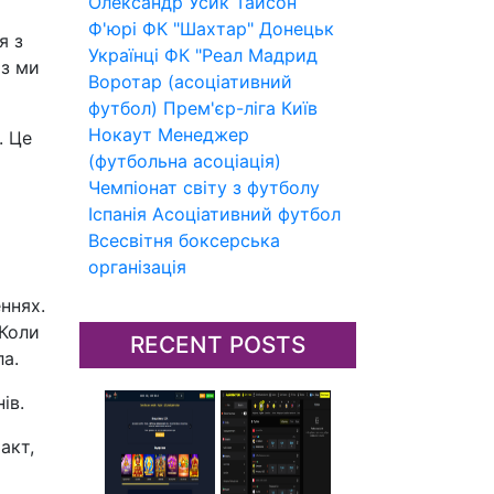
Олександр Усик
Тайсон
Ф'юрі
ФК "Шахтар" Донецьк
я з
Українці
ФК "Реал Мадрид
аз ми
Воротар (асоціативний
футбол)
Прем'єр-ліга
Київ
Нокаут
Менеджер
. Це
(футбольна асоціація)
Чемпіонат світу з футболу
Іспанія
Асоціативний футбол
Всесвітня боксерська
організація
ннях.
 Коли
RECENT POSTS
ла.
ів.
акт,