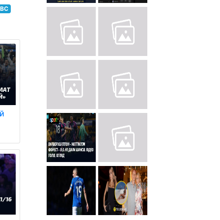
BBC
й