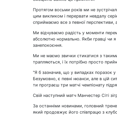
Протягом восьми років ми не зустрічал
цим викликом і перервати невдалу сері
сприймаємо все з певної перспективи, а
Ми відчуваємо радість у моменти перем
абсолютно нормально. Якби гравці чи я
занепокоєння.
Ми не маємо звички стикатися з такими 
трапляються, і їх потрібно просто прийн
"Я б зазначив, що у випадках поразок у
Безумовно, є певні нюанси, але в цій си
ти програєш три матчі чемпіонату підря
Свій наступний матч Манчестер Сіті зіг
За останніми новинами, головний трене
який продовжує його співпрацю з клубо