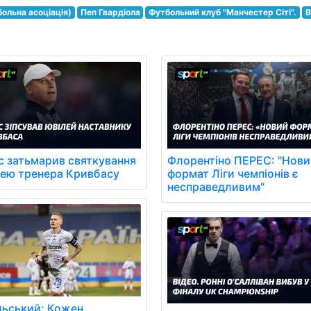
ольна асоціація)
Пеп Гвардіола
Футбольний клуб "Манчестер Сіті".
с затьмарив святкування
Флорентіно ПЕРЕС: "Нови
лею тренера Кривбасу
формат Ліги чемпіонів є
несправедливим"
льський: Кожен