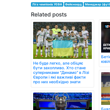
Ліга чемпіонів УЄФА
Фейєноорд
Менеджер (футб
Related posts
Беті
юві
Не буде легко, але обіцяє
бути захопливо. Хто стане
суперниками "Динамо" в Лізі
Європи і які важливі факти
про них необхідно знати
Буя