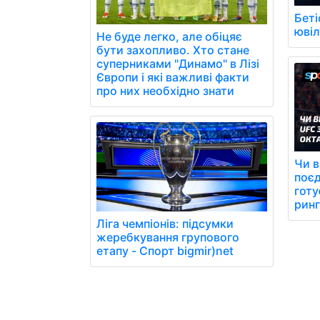
Беті
юві
Не буде легко, але обіцяє
бути захопливо. Хто стане
суперниками "Динамо" в Лізі
Європи і які важливі факти
про них необхідно знати
Чи в
поє
готу
ринг
Ліга чемпіонів: підсумки
жеребкування групового
етапу - Спорт bigmir)net