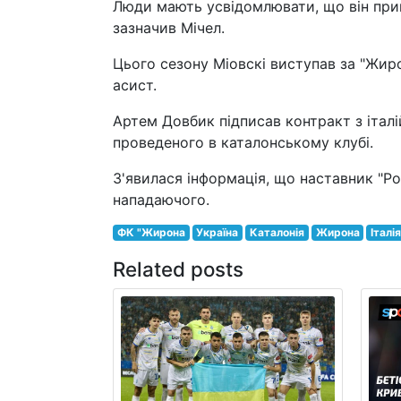
Люди мають усвідомлювати, що він прийш
зазначив Мічел.
Цього сезону Міовскі виступав за "Жиро
асист.
Артем Довбик підписав контракт з італі
проведеного в каталонському клубі.
З'явилася інформація, що наставник "Р
нападаючого.
ФК "Жирона
Україна
Каталонія
Жирона
Італі
Related posts