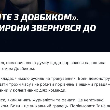
ічел, висловив свою думку щодо порівняння нападника
Артемом Довбиком.
рикладає чимало зусиль на тренуваннях. Боян демонстр
дати трохи часу і не робити порівнянь з іншими гравцям
ений у колективних діях команди.
иск, який чинять журналісти та фанати. Це негативно
ком. Боян - це унікальний гравець. Порівнювати їх не в