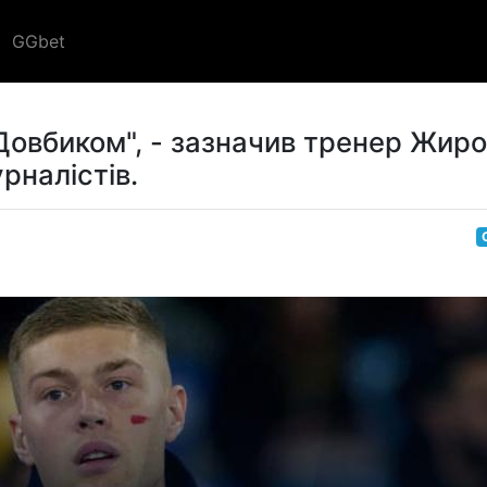
GGbet
 Довбиком", - зазначив тренер Жир
рналістів.