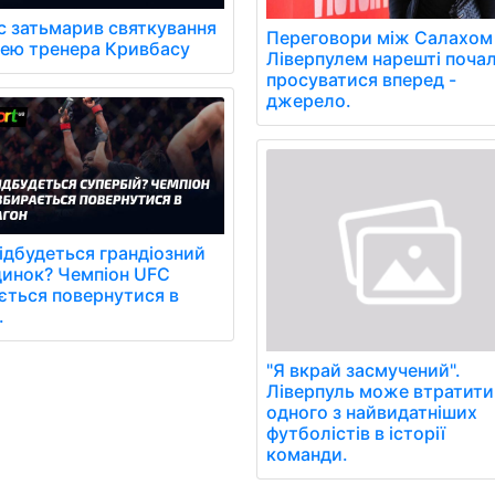
с затьмарив святкування
Переговори між Салахом
лею тренера Кривбасу
Ліверпулем нарешті поча
просуватися вперед -
джерело.
ідбудеться грандіозний
динок? Чемпіон UFC
ється повернутися в
.
"Я вкрай засмучений".
Ліверпуль може втратити
одного з найвидатніших
футболістів в історії
команди.