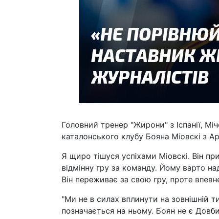
Головний тренер "Жирони" з Іспанії, М
каталонського клубу Бояна Міовскі з 
Я щиро тішуся успіхами Міовскі. Він п
відмінну гру за команду. Йому варто на
Він переживає за свою гру, проте впевн
"Ми не в силах вплинути на зовнішній т
позначається на ньому. Боян не є Довби