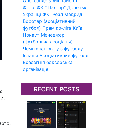
Олександр Усик
Тайсон
Ф'юрі
ФК "Шахтар" Донецьк
Українці
ФК "Реал Мадрид
Воротар (асоціативний
футбол)
Прем'єр-ліга
Київ
Нокаут
Менеджер
(футбольна асоціація)
Чемпіонат світу з футболу
Іспанія
Асоціативний футбол
Всесвітня боксерська
організація
RECENT POSTS
ує
и.
арто.