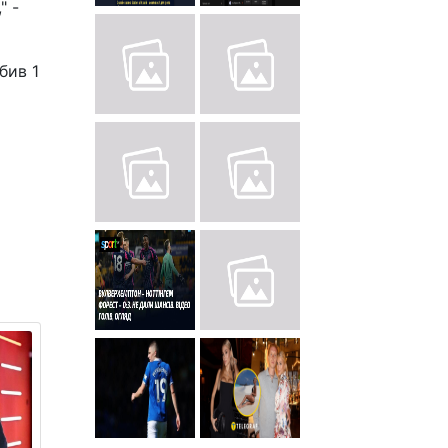
" -
бив 1