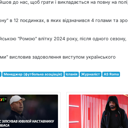
ов до нас, щоб грати і викладається на повну на полі,
ну" в 12 поєдинках, в яких відзначився 4 голами та зро
йською "Ромою" влітку 2024 року, після одного сезону,
оми" висловив задоволення виступом українського
я
Менеджер (футбольна асоціація)
Іспанія
Журналіст
AS Roma