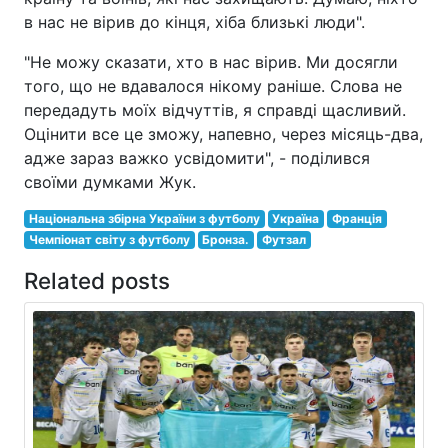
в нас не вірив до кінця, хіба близькі люди".
"Не можу сказати, хто в нас вірив. Ми досягли
того, що не вдавалося нікому раніше. Слова не
передадуть моїх відчуттів, я справді щасливий.
Оцінити все це зможу, напевно, через місяць-два,
адже зараз важко усвідомити", - поділився
своїми думками Жук.
Національна збірна України з футболу
Україна
Франція
Чемпіонат світу з футболу
Бронза.
Футзал
Related posts