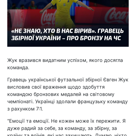
Жук вразився видатним успіхом, якого досягла
команда.
Гравець української футзальної збірної Євген Жук
висловив свої враження щодо здобуття
командою бронзових медалей на світовому
чемпіонаті. Українці здолали французьку команду
з рахунком 7:1.
"Емоції та емоції. Не кожен може їх пережити. Я
дуже радий за себе, за команду, за збірну, за
країну та воїнів, які нас захищають. Думаю, ніхто