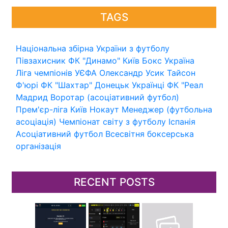
TAGS
Національна збірна України з футболу
Півзахисник
ФК "Динамо" Київ
Бокс
Україна
Ліга чемпіонів УЄФА
Олександр Усик
Тайсон
Ф'юрі
ФК "Шахтар" Донецьк
Українці
ФК "Реал
Мадрид
Воротар (асоціативний футбол)
Прем'єр-ліга
Київ
Нокаут
Менеджер (футбольна
асоціація)
Чемпіонат світу з футболу
Іспанія
Асоціативний футбол
Всесвітня боксерська
організація
RECENT POSTS