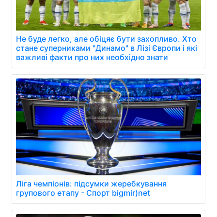
Не буде легко, але обіцяє бути захопливо. Хто
стане суперниками "Динамо" в Лізі Європи і які
важливі факти про них необхідно знати
Ліга чемпіонів: підсумки жеребкування
групового етапу - Спорт bigmir)net