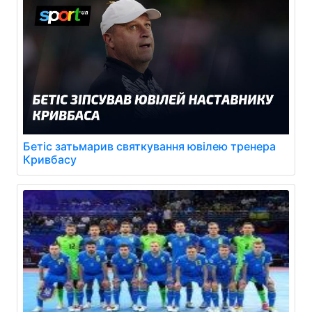
Бетіс затьмарив святкування ювілею тренера
Кривбасу