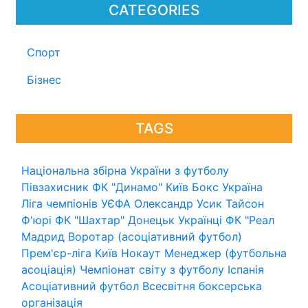
CATEGORIES
Спорт
Бізнес
TAGS
Національна збірна України з футболу
Півзахисник
ФК "Динамо" Київ
Бокс
Україна
Ліга чемпіонів УЄФА
Олександр Усик
Тайсон
Ф'юрі
ФК "Шахтар" Донецьк
Українці
ФК "Реал
Мадрид
Воротар (асоціативний футбол)
Прем'єр-ліга
Київ
Нокаут
Менеджер (футбольна
асоціація)
Чемпіонат світу з футболу
Іспанія
Асоціативний футбол
Всесвітня боксерська
організація