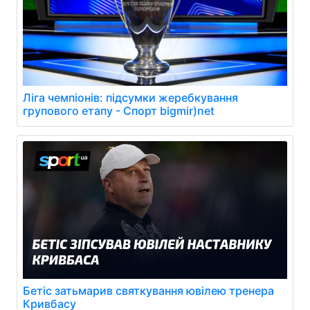
Ліга чемпіонів: підсумки жеребкування
групового етапу - Спорт bigmir)net
Бетіс затьмарив святкування ювілею тренера
Кривбасу