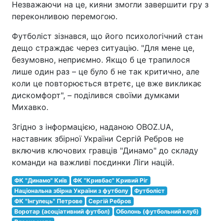
Незважаючи на це, кияни змогли завершити гру з
переконливою перемогою.
Футболіст зізнався, що його психологічний стан
дещо страждає через ситуацію. "Для мене це,
безумовно, неприємно. Якщо б це трапилося
лише один раз – це було б не так критично, але
коли це повторюється втретє, це вже викликає
дискомфорт", – поділився своїми думками
Михавко.
Згідно з інформацією, наданою OBOZ.UA,
наставник збірної України Сергій Ребров не
включив ключових гравців "Динамо" до складу
команди на важливі поєдинки Ліги націй.
ФК "Динамо" Київ
ФК "Кривбас" Кривий Ріг
Національна збірна України з футболу
Футболіст
ФК "Інгулець" Петрове
Сергій Ребров
Воротар (асоціативний футбол)
Оболонь (футбольний клуб)