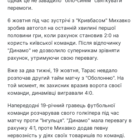
однак це не завадило "біло-синім" святкувати
перемоги.
6 жовтня під час зустрічі з "Кривбасом" Михавко
зробив автогол на останній хвилині першої
половини гри, коли рахунок становив 2:0 на
користь київської команди. Після відпочинку
"Динамо" не дозволило суперникам зрівняти
рахунок, утримуючи свою перевагу.
Вже за два тижні, 19 жовтня, Тарас невдало
розпочав другий тайм матчу з "Оболонню". На
той момент, як захисник вразив ворота своєї
команди, динамівці вигравали 4:0.
Напередодні 19-річний гравець футбольної
команди розчарував свого голкіпера під час
матчу проти "Інгульця". "Динамо" мала перевагу в
рахунку 4:1, проте Михавко додав певну
нервозність у діях своїх товаришів по команді.