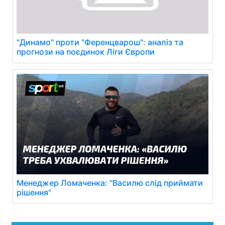
"Динамо" проти "Ференцварош": аналіз та
прогнози на поєдинок Ліги Європи
Менеджер Ломаченка: "Василю слід приймати
рішення"