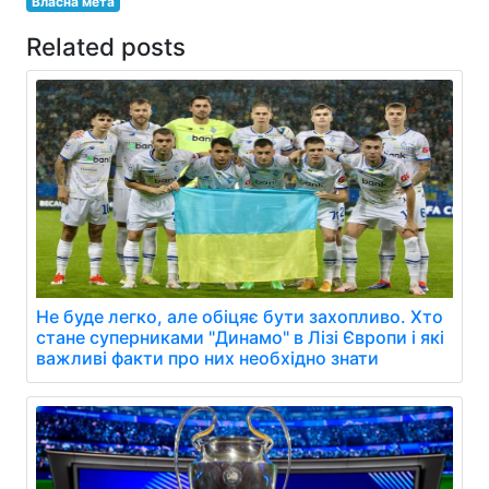
Власна мета
Related posts
Не буде легко, але обіцяє бути захопливо. Хто
стане суперниками "Динамо" в Лізі Європи і які
важливі факти про них необхідно знати