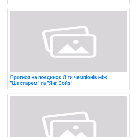
Прогноз на поєдинок Ліги чемпіонів між
"Шахтарем" та "Янг Бойз"