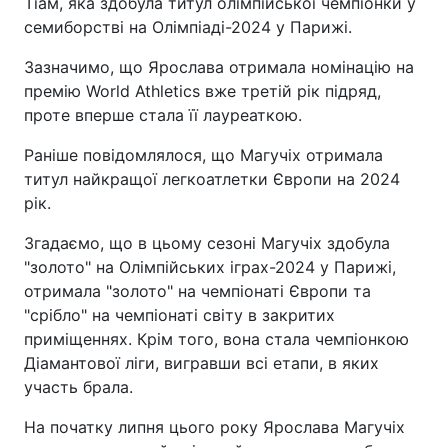
Тіам, яка здобула титул олімпійської чемпіонки у
семиборстві на Олімпіаді-2024 у Парижі.
Зазначимо, що Ярослава отримала номінацію на
премію World Athletics вже третій рік підряд,
проте вперше стала її лауреаткою.
Раніше повідомлялося, що Магучіх отримала
титул найкращої легкоатлетки Європи на 2024
рік.
Згадаємо, що в цьому сезоні Магучіх здобула
"золото" на Олімпійських іграх-2024 у Парижі,
отримала "золото" на чемпіонаті Європи та
"срібло" на чемпіонаті світу в закритих
приміщеннях. Крім того, вона стала чемпіонкою
Діамантової ліги, вигравши всі етапи, в яких
участь брала.
На початку липня цього року Ярослава Магучіх