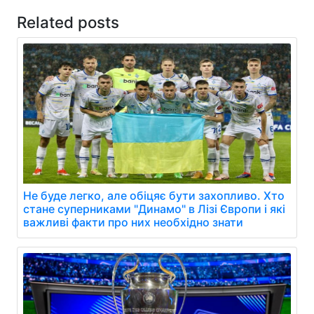
Related posts
Не буде легко, але обіцяє бути захопливо. Хто
стане суперниками "Динамо" в Лізі Європи і які
важливі факти про них необхідно знати