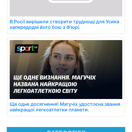
В Росії вирішили створити труднощі для Усика
напередодні його бою з Ф'юрі.
Ще одне досягнення! Магучіх удостоєна звання
найкращої легкоатлетки планети.