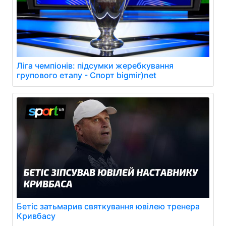
Ліга чемпіонів: підсумки жеребкування
групового етапу - Спорт bigmir)net
Бетіс затьмарив святкування ювілею тренера
Кривбасу