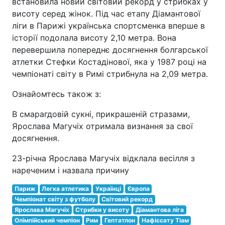
встановила новий світовий рекорд у стрибках у
висоту серед жінок. Під час етапу Діамантової
ліги в Парижі українська спортсменка вперше в
історії подолала висоту 2,10 метра. Вона
перевершила попереднє досягнення болгарської
атлетки Стефки Костадінової, яка у 1987 році на
чемпіонаті світу в Римі стрибнула на 2,09 метра.
Ознайомтесь також з:
В смарагдовій сукні, прикрашеній стразами,
Ярослава Магучіх отримала визнання за свої
досягнення.
23-річна Ярослава Магучіх відклала весілля з
нареченим і назвала причину
Париж
Легка атлетика
Українці
Європа
Чемпіонат світу з футболу
Світовий рекорд
Ярослава Магучіх
Стрибки у висоту
Діамантова ліга
Олімпійський чемпіон
Рим
Гептатлон
Нафіссату Тіам