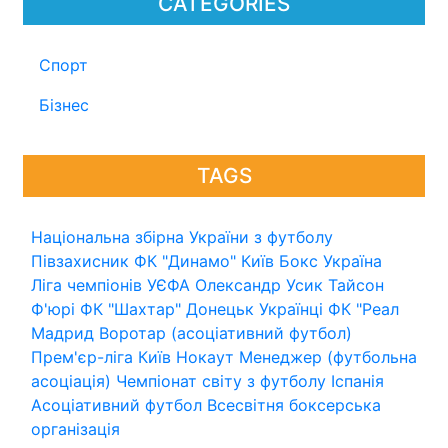
CATEGORIES
Спорт
Бізнес
TAGS
Національна збірна України з футболу
Півзахисник
ФК "Динамо" Київ
Бокс
Україна
Ліга чемпіонів УЄФА
Олександр Усик
Тайсон
Ф'юрі
ФК "Шахтар" Донецьк
Українці
ФК "Реал
Мадрид
Воротар (асоціативний футбол)
Прем'єр-ліга
Київ
Нокаут
Менеджер (футбольна
асоціація)
Чемпіонат світу з футболу
Іспанія
Асоціативний футбол
Всесвітня боксерська
організація