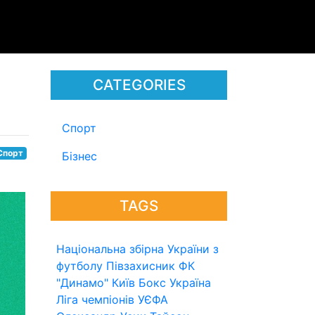
CATEGORIES
Спорт
Спорт
Бізнес
TAGS
Національна збірна України з
футболу
Півзахисник
ФК
"Динамо" Київ
Бокс
Україна
Ліга чемпіонів УЄФА