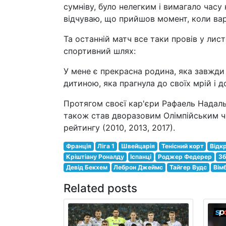
сумніву, було нелегким і вимагало часу н
відчуваю, що прийшов момент, коли вар
Та останній матч все таки провів у лис
спортивний шлях:
У мене є прекрасна родина, яка завжди 
дитиною, яка прагнула до своїх мрій і 
Протягом своєї кар'єри Рафаель Надаль 
також став дворазовим Олімпійським че
рейтингу (2010, 2013, 2017).
Франція
Ліга 1
Швейцарія
Тенісний корт
Відк
Кріштіану Роналду
Іспанці
Роджер Федерер
Зб
Девід Бекхем
Леброн Джеймс
Тайгер Вудс
Вім
Related posts