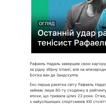
Рафаель Надаль завершив свою кар'єру 
за рідну збірну Іспанії, але на міжнаро
Ботіка ван де Зандсхулпа.
Екс-перша ракетка світу Рафаель Надаль
займає лише 80-ту сходинку в рейтингу
епохи, що тривала цілих 23 роки. Отже
з найуспішніших спортсменів XXI століт