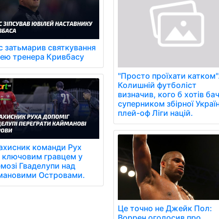
с затьмарив святкування
лею тренера Кривбасу
"Просто проїхати катком"
Колишній футболіст
визначив, кого б хотів ба
суперником збірної Украї
плей-оф Ліги націй.
ахисник команди Рух
 ключовим гравцем у
мозі Гваделупи над
мановими Островами.
Це точно не Джейк Пол:
Воррен оголосив про