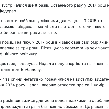
 зустрічалися ще 8 разів. Останнього разу у 2017 році 
 Федерер.
 вважати найбільш успішними для Надаля. З 2015-го
авмою і віддавати матчі вже на старті того чи іншого
их би раніше виграв з легістю.
 позиції на піку. У 2017 році він завоював свій омріяний
 вперше за три роки. Після цього перемога на чемпіонат
фіційного рейтингу.
дається, подарував Надалю нову енергію та натхнення. 
а винятком Вімблдону.
ніг та спини негативно позначилися на виступах видатн
тня 2024 року Надаль вперше оголосив про свій намір
ка років виявилися для мене доволі важкими, а особлив
 продовжувати грати без певних обмежень. Це рішення, 