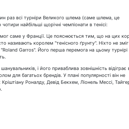
ин раз всі турніри Великого шлема (саме шлема, це
 чотири найбільші щорічні чемпіонати в тенісі:
емог саме у Франції. Це пояснюється тим, що на цих ко
то називають королем "тенісного ґрунту". Ніхто не зміг
 "Roland Garros". Його перша перемога на цьому турнірі
ть.
шанувальників, і його приваблива зовнішність відіграє 
ом для багатьох брендів. У плані популярності він не
 Кріштіану Роналду, Девід Бекхем, Ліонель Мессі, Тайге
.