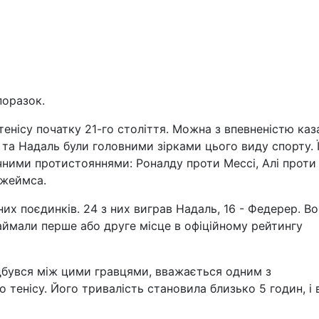
поразок.
енісу початку 21-го століття. Можна з впевненістю каз
 та Надаль були головними зірками цього виду спорту. 
чними протистояннями: Роналду проти Мессі, Алі проти
Джеймса.
них поєдинків. 24 з них виграв Надаль, 16 - Федерер. В
займали перше або друге місце в офіційному рейтингу
дбувся між цими гравцями, вважається одним з
о тенісу. Його тривалість становила близько 5 годин, і 