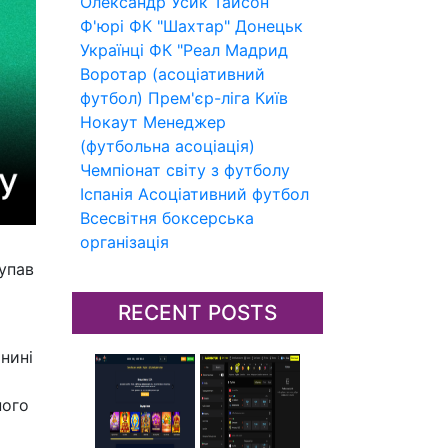
Олександр Усик
Тайсон
Ф'юрі
ФК "Шахтар" Донецьк
Українці
ФК "Реал Мадрид
Воротар (асоціативний
футбол)
Прем'єр-ліга
Київ
Нокаут
Менеджер
(футбольна асоціація)
Чемпіонат світу з футболу
Іспанія
Асоціативний футбол
Всесвітня боксерська
організація
упав
RECENT POSTS
нині
ного