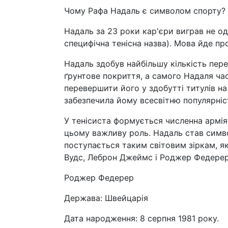
Чому Рафа Надаль є символом спорту?
Надаль за 23 роки кар'єри виграв не од
специфічна тенісна назва). Мова йде про
Надаль здобув найбільшу кількість пер
ґрунтове покриття, а самого Надаля час
перевершити його у здобутті титулів на
забезпечила йому всесвітню популярніс
У тенісиста формується численна армія 
цьому важливу роль. Надаль став символ
поступається таким світовим зіркам, як
Вудс, Леброн Джеймс і Роджер Федерер
Роджер Федерер
Держава: Швейцарія
Дата народження: 8 серпня 1981 року.