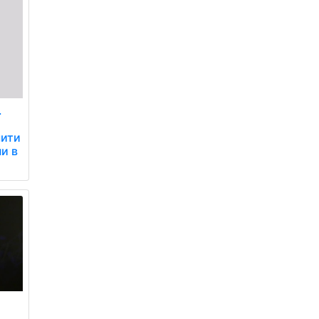
.
чити
ни в