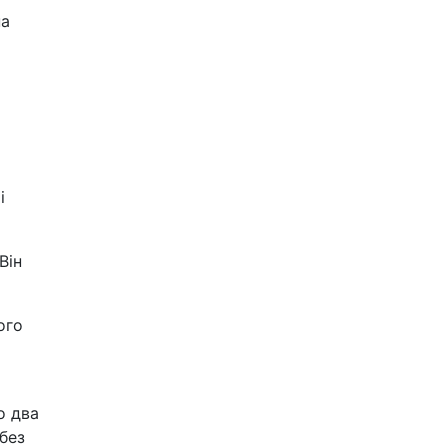
на
і
Він
ого
о два
без