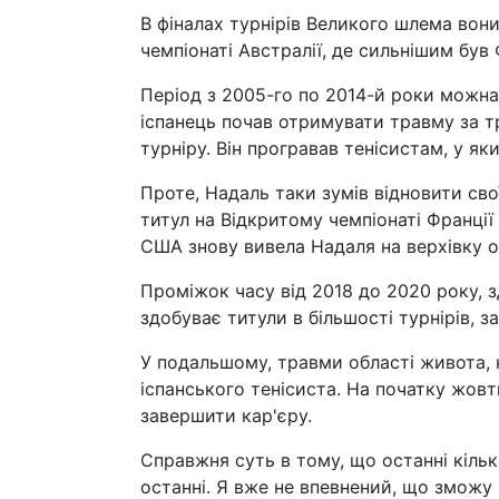
В фіналах турнірів Великого шлема вони
чемпіонаті Австралії, де сильнішим був
Період з 2005-го по 2014-й роки можна
іспанець почав отримувати травму за тр
турніру. Він програвав тенісистам, у як
Проте, Надаль таки зумів відновити свої
титул на Відкритому чемпіонаті Франції
США знову вивела Надаля на верхівку о
Проміжок часу від 2018 до 2020 року, з
здобуває титули в більшості турнірів, з
У подальшому, травми області живота, 
іспанського тенісиста. На початку жов
завершити кар'єру.
Справжня суть в тому, що останні кіль
останні. Я вже не впевнений, що зможу