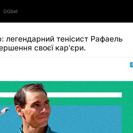
GGbet
: легендарний тенісист Рафаель
ершення своєї кар'єри.