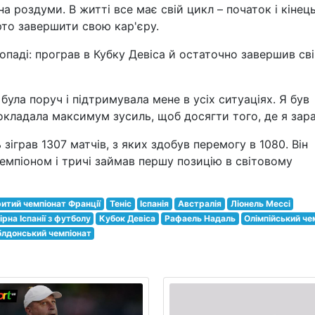
а роздуми. В житті все має свій цикл – початок і кінець.
то завершити свою кар'єру.
топаді: програв в Кубку Девіса й остаточно завершив св
була поруч і підтримувала мене в усіх ситуаціях. Я був
докладала максимум зусиль, щоб досягти того, де я зара
зіграв 1307 матчів, з яких здобув перемогу в 1080. Він
мпіоном і тричі займав першу позицію в світовому
ритий чемпіонат Франції
Теніс
Іспанія
Австралія
Ліонель Мессі
ірна Іспанії з футболу
Кубок Девіса
Рафаель Надаль
Олімпійський че
блдонський чемпіонат