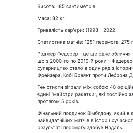
Висота: 185 сантиметрів
Маса: 82 кг
Тривалість кар'єри: (1998 - 2022)
Статистика матчів: 1251 перемога, 275 
Роджер Федерер - це ще одне обличчя т
що з 2000-го по 2010-й роки - Федерер
суперництво стало в один ряд з істори
Фрейзера, Кобі Браянт проти Леброна 
Теністисти зіграли між собою 40 офіцій
єдині "майстри ракетки", які постійно 
протягом 5 років.
Фінальний поєдинок Вімблдону, який ві
найвидатніших матчів в історії сучасног
результаті перемогу здобув Надаль.