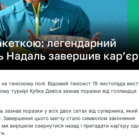
на тенісному полі. Відомий тенісист 19 листопада вист
дному турнірі Кубка Девіса зазнав поразки від голландця
 зазнав поразки у всіх двох сетах від суперника, який 
. Завершення цього матчу стало символом закінчення
, ми вирішили озирнутися назад і пригадати кар'єру од
тя.