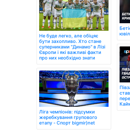
Беті
юві
Не буде легко, але обіцяє
бути захопливо. Хто стане
суперниками "Динамо" в Лізі
Європи і які важливі факти
про них необхідно знати
Півз
став
пере
Кай
Ліга чемпіонів: підсумки
жеребкування групового
етапу - Спорт bigmir)net