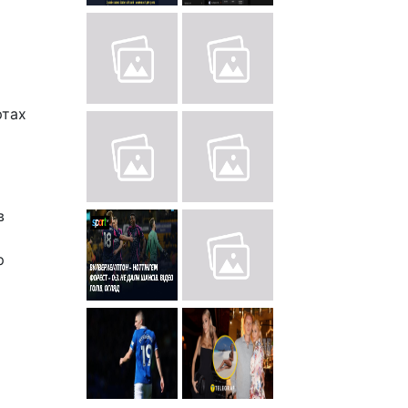
ртах
в
р