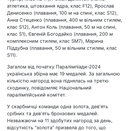
атлетика, штовхання ядра, клас F12), Ярослав
Денисенко (плавання, 100 м на спині, клас S12),
Анна Стеценко (плавання, 400 м вільним стилем,
клас S12), Антон Коль (плавання, 50 м на спині,
клас S1), Євгеній Богодайко (плавання, 200 м
комплексним стилем, клас SM7), Марина
Піддубна (плавання, 50 м вільним стилем, клас
S11).
Загалом від початку Паралімпіади-2024
українська збірна має 19 медалей. За загальною
кількістю нагород вона піднялась на третю
сходинку, повідомляє Національний
паралімпійський комітет.
У скарбничці команди одна золота, дев'ять
срібних та дев'ять бронзових медалей.
Незважаючи на 11 здобутих нагород за день,
відсутність "золота" призвела до того, що