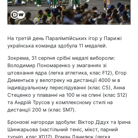
На третій день Паралімпійських ігор у Парижі
українська команда здобула 11 медалей.
Зокрема, 31 серпня срібні медалі вибороли:
Володимир Пономаренко у змаганнях зі
штовхання ядра (легка атлетика, клас F12), Єгор
Дементьєв у велотреку на дистанції 4000 м в
індивідуальному переслідуванні (клас С5), Анна
Стеценко у плаванні на 100 м на спині (клас S12)
та Андрій Трусов у комплексному стилі на
дистанції 200 м (клас SM7).
Бронзові нагороди здобули: Віктор Дідух та Ірина
Шинкарьова (настільний теніс, мікст, парний
турнір, клас XD17), Роман Данилюк (легка