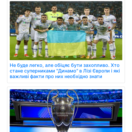
Не буде легко, але обіцяє бути захопливо. Хто
стане суперниками "Динамо" в Лізі Європи і які
важливі факти про них необхідно знати