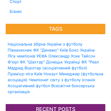
Спорт
Бізнес
TAGS
Національна збірна України з футболу
Півзахисник
ФК "Динамо" Київ
Бокс
Україна
Ліга чемпіонів УЄФА
Олександр Усик
Тайсон
Ф'юрі
ФК "Шахтар" Донецьк
Українці
ФК "Реал
Мадрид
Воротар (асоціативний футбол)
Прем'єр-ліга
Київ
Нокаут
Менеджер (футбольна
асоціація)
Чемпіонат світу з футболу
Іспанія
Асоціативний футбол
Всесвітня боксерська
організація
RECENT POSTS