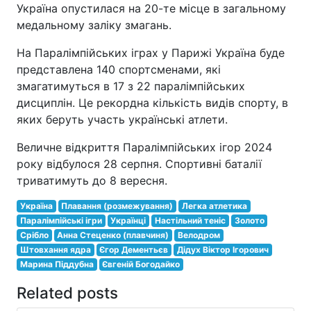
Україна опустилася на 20-те місце в загальному
медальному заліку змагань.
На Паралімпійських іграх у Парижі Україна буде
представлена 140 спортсменами, які
змагатимуться в 17 з 22 паралімпійських
дисциплін. Це рекордна кількість видів спорту, в
яких беруть участь українські атлети.
Величне відкриття Паралімпійських ігор 2024
року відбулося 28 серпня. Спортивні баталії
триватимуть до 8 вересня.
Україна
Плавання (розмежування)
Легка атлетика
Паралімпійські ігри
Українці
Настільний теніс
Золото
Срібло
Анна Стеценко (плавчиня)
Велодром
Штовхання ядра
Єгор Дементьєв
Дідух Віктор Ігорович
Марина Піддубна
Євгеній Богодайко
Related posts