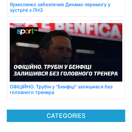
Ярмоленко забезпечив Динамо перемогу у
зустрічі з ЛНЗ
ОФІЦІЙНО. Трубін у "Бенфіці" залишився без
головного тренера
CATEGORIES