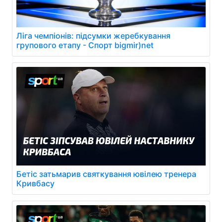
Ліга чемпіонів: підсумки жеребкування
групового етапу - Спорт bigmir)net
Бетіс затьмарив святкування ювілею тренера
Кривбасу