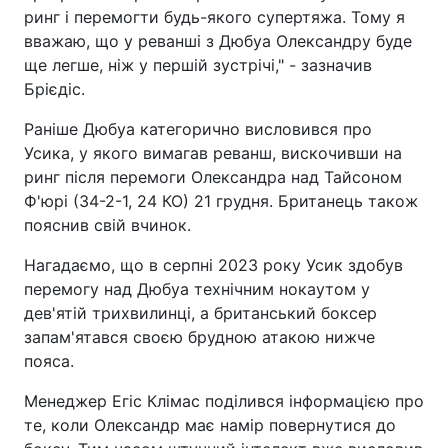
ринг і перемогти будь-якого супертяжа. Тому я
вважаю, що у реванші з Дюбуа Олександру буде
ще легше, ніж у першій зустрічі," - зазначив
Брієдіс.
Раніше Дюбуа категорично висловився про
Усика, у якого вимагав реванш, вискочивши на
ринг після перемоги Олександра над Тайсоном
Ф'юрі (34-2-1, 24 КО) 21 грудня. Британець також
пояснив свій вчинок.
Нагадаємо, що в серпні 2023 року Усик здобув
перемогу над Дюбуа технічним нокаутом у
дев'ятій трихвилинці, а британський боксер
запам'ятався своєю брудною атакою нижче
пояса.
Менеджер Егіс Клімас поділився інформацією про
те, коли Олександр має намір повернутися до