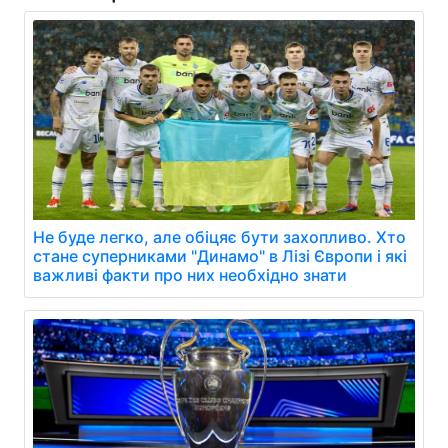
Не буде легко, але обіцяє бути захопливо. Хто
стане суперниками "Динамо" в Лізі Європи і які
важливі факти про них необхідно знати