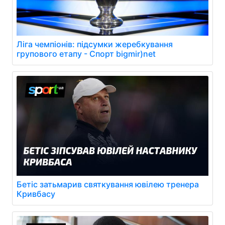
Ліга чемпіонів: підсумки жеребкування
групового етапу - Спорт bigmir)net
Бетіс затьмарив святкування ювілею тренера
Кривбасу