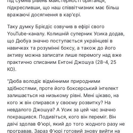
під сумнів рівень майстерності британця,
підкресливши, що наш співвітчизник має більш
вражаючі досягнення в кар'єрі.
Таку думку Брієдіс озвучив в ефірі свого
YouTube-каналу. Колишній суперник Усика додав,
що Дюбуа значно поступається українцеві в
навичках та розумінні боксу, а також до його
активу можна записати лише перемогу над вже
практично списаним Ентоні Джошуа (28-4, 25
КО).
"Дюба володіє відмінними природними
здібностями, проте його боксерський інтелект
залишається на низькому рівні. Мені цікаво, на
кого ж він спирався у своєму розвитку? На
невдалого Джошуа? А Усик за цей час значно
покращився. Подивіться, кого він переміг. Він
двічі здолав Ф'юрі, який до того жодного разу не
програвав. Зараз Ф'юрі готовий знову вийти на