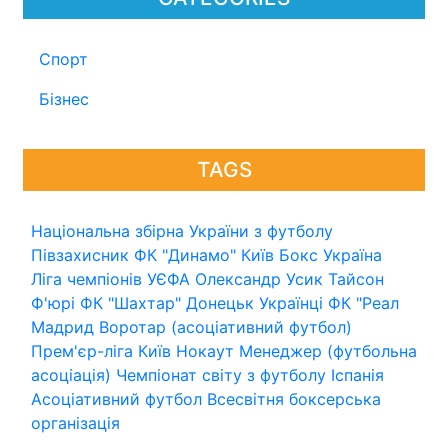
Спорт
Бізнес
TAGS
Національна збірна України з футболу
Півзахисник
ФК "Динамо" Київ
Бокс
Україна
Ліга чемпіонів УЄФА
Олександр Усик
Тайсон
Ф'юрі
ФК "Шахтар" Донецьк
Українці
ФК "Реал
Мадрид
Воротар (асоціативний футбол)
Прем'єр-ліга
Київ
Нокаут
Менеджер (футбольна
асоціація)
Чемпіонат світу з футболу
Іспанія
Асоціативний футбол
Всесвітня боксерська
організація