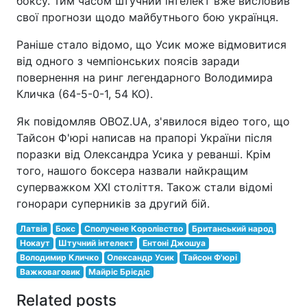
боксу. Тим часом штучний інтелект вже висловив
свої прогнози щодо майбутнього бою українця.
Раніше стало відомо, що Усик може відмовитися
від одного з чемпіонських поясів заради
повернення на ринг легендарного Володимира
Кличка (64-5-0-1, 54 КО).
Як повідомляв OBOZ.UA, з'явилося відео того, що
Тайсон Ф'юрі написав на прапорі України після
поразки від Олександра Усика у реванші. Крім
того, нашого боксера назвали найкращим
суперважком ХХІ століття. Також стали відомі
гонорари суперників за другий бій.
Латвія
Бокс
Сполучене Королівство
Британський народ
Нокаут
Штучний інтелект
Ентоні Джошуа
Володимир Кличко
Олександр Усик
Тайсон Ф'юрі
Важковаговик
Майріс Брієдіс
Related posts