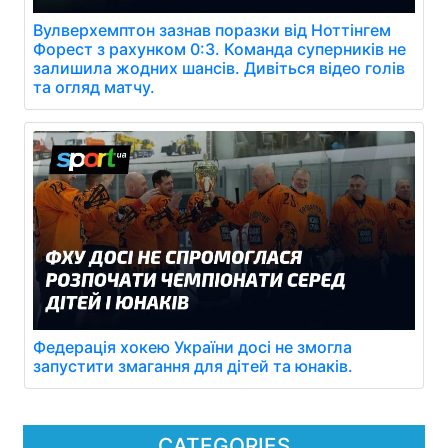
Вулверхемптон зазнав поразки від Ноттінгем
Форест з рахунком 0:3. Команда суперників не
залишила жодних шансів. Дивіться відео голів
та огляд матчу.
Федерація хокею України досі не змогла
запустити змагання для дітей та юнаків.
CATEGORIES