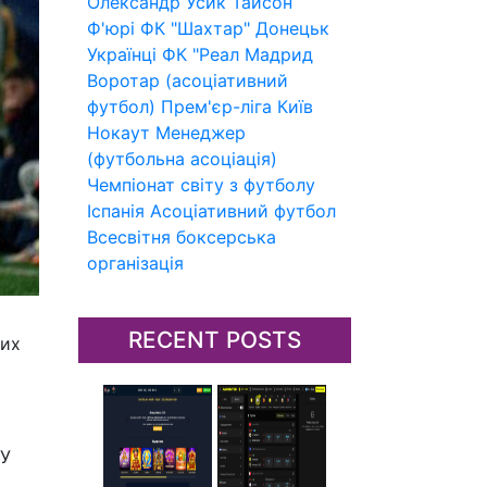
Олександр Усик
Тайсон
Ф'юрі
ФК "Шахтар" Донецьк
Українці
ФК "Реал Мадрид
Воротар (асоціативний
футбол)
Прем'єр-ліга
Київ
Нокаут
Менеджер
(футбольна асоціація)
Чемпіонат світу з футболу
Іспанія
Асоціативний футбол
Всесвітня боксерська
організація
RECENT POSTS
них
 У