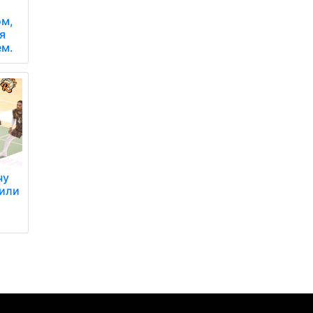
ом,
я
ем.
чу
шили