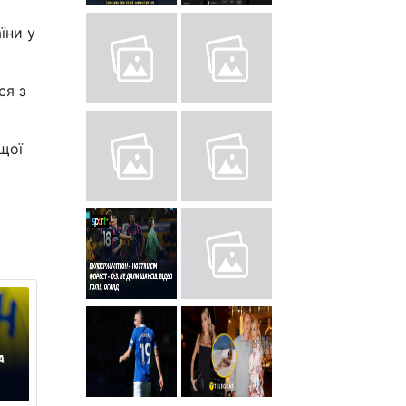
їни у
ся з
щої