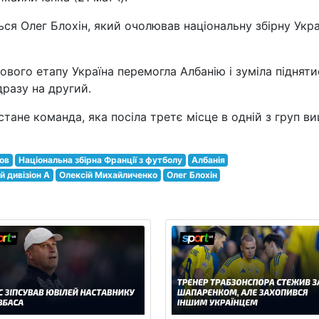
ься Олег Блохін, який очолював національну збірну Укра
вого етапу Україна перемогла Албанію і зуміла підняти
дразу на другий.
тане команда, яка посіла третє місце в одній з груп ви
ров
Національна збірна Франції з футболу
Албанія
 дивізіон A
Олексій Михайличенко
Олег Блохін