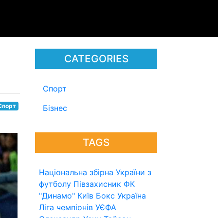
CATEGORIES
Спорт
Спорт
Бізнес
TAGS
Національна збірна України з
футболу
Півзахисник
ФК
"Динамо" Київ
Бокс
Україна
Ліга чемпіонів УЄФА