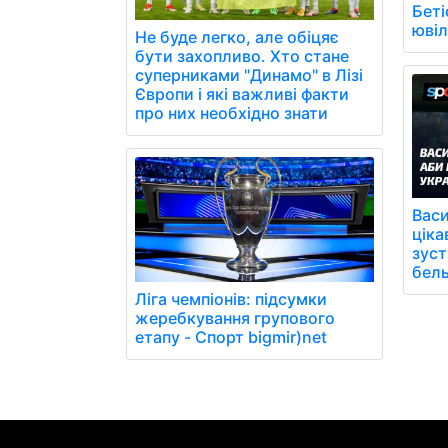
Беті
юві
Не буде легко, але обіцяє
бути захопливо. Хто стане
суперниками "Динамо" в Лізі
Європи і які важливі факти
про них необхідно знати
Васи
ціка
зуст
бель
Ліга чемпіонів: підсумки
жеребкування групового
етапу - Спорт bigmir)net