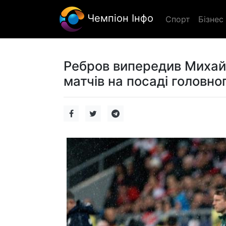
Чемпіон Інфо
Спорт
Бізнес
Ребров випередив Михай
матчів на посаді головног