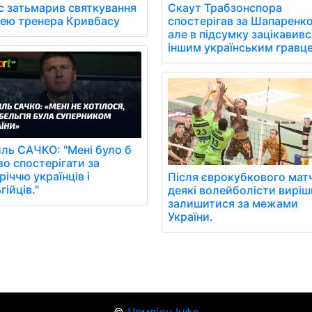
с затьмарив святкування
Скаут Трабзонспора
лею тренера Кривбасу
спостерігав за Шапаренк
але в підсумку зацікавивс
іншим українським гравц
ль САЧКО: "Мені було б
во спостерігати за
річчю українців і
Після єврокубкового мат
гійців."
деякі волейболісти вирі
залишитися за межами
України.