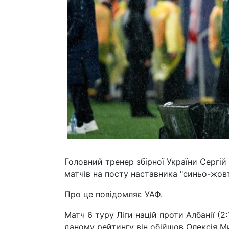
Головний тренер збірної України Сергій
матчів на посту наставника "синьо-жовт
Про це повідомляє УАФ.
Матч 6 туру Ліги націй проти Албанії (2
даному рейтингу він обійшов Олексія М