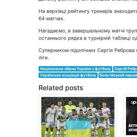
На верхівці рейтингу тренерів знаходит
64 матчах.
Нагадаємо, в завершальному матчі групо
останнього рядка в турнірній таблиці о
Суперником підопічних Сергія Реброва с
ліги.
Національна збірна України з футболу
Сергій Реб
Українська асоціація футболу
Бельгійський перший
Related posts