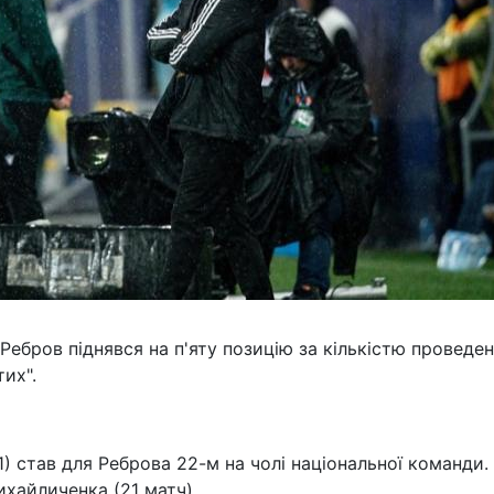
 Ребров піднявся на п'яту позицію за кількістю проведе
их".
:1) став для Реброва 22-м на чолі національної команди.
ихайличенка (21 матч).