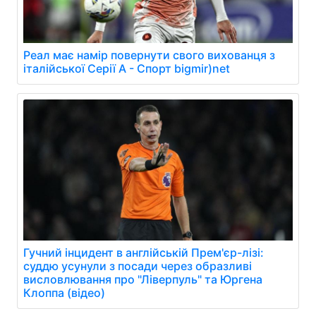
Реал має намір повернути свого вихованця з
італійської Серії А - Спорт bigmir)net
Гучний інцидент в англійській Прем'єр-лізі:
суддю усунули з посади через образливі
висловлювання про "Ліверпуль" та Юргена
Клоппа (відео)