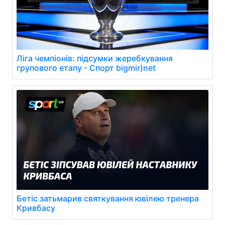
Ліга чемпіонів: підсумки жеребкування
групового етапу - Спорт bigmir)net
Бетіс затьмарив святкування ювілею тренера
Кривбасу