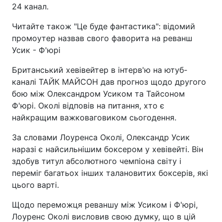
24 канал.
Читайте також "Це буде фантастика": відомий
промоутер назвав свого фаворита на реванш
Усик - Ф'юрі
Британський хевівейтер в інтерв'ю на ютуб-
каналі ТАЙК МАЙСОН дав прогноз щодо другого
бою між Олександром Усиком та Тайсоном
Ф'юрі. Околі відповів на питання, хто є
найкращим важковаговиком сьогодення.
За словами Лоуренса Околі, Олександр Усик
наразі є найсильнішим боксером у хевівейті. Він
здобув титул абсолютного чемпіона світу і
переміг багатьох інших талановитих боксерів, які
цього варті.
Щодо переможця реваншу між Усиком і Ф'юрі,
Лоуренс Околі висловив свою думку, що в цій