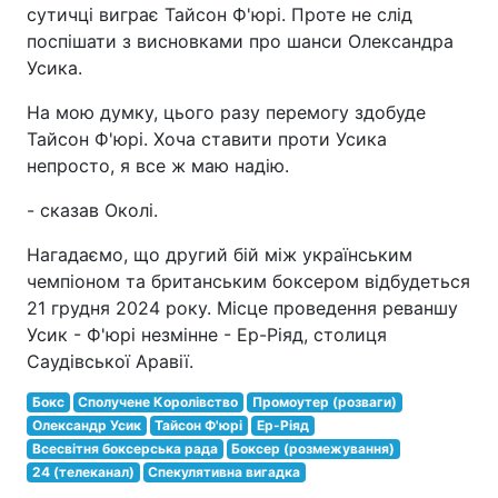
сутичці виграє Тайсон Ф'юрі. Проте не слід
поспішати з висновками про шанси Олександра
Усика.
На мою думку, цього разу перемогу здобуде
Тайсон Ф'юрі. Хоча ставити проти Усика
непросто, я все ж маю надію.
- сказав Околі.
Нагадаємо, що другий бій між українським
чемпіоном та британським боксером відбудеться
21 грудня 2024 року. Місце проведення реваншу
Усик - Ф'юрі незмінне - Ер-Ріяд, столиця
Саудівської Аравії.
Бокс
Сполучене Королівство
Промоутер (розваги)
Олександр Усик
Тайсон Ф'юрі
Ер-Ріяд
Всесвітня боксерська рада
Боксер (розмежування)
24 (телеканал)
Спекулятивна вигадка