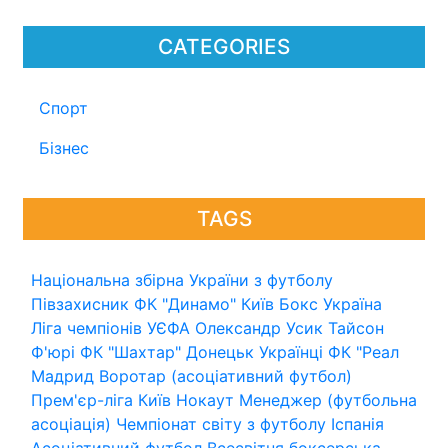
CATEGORIES
Спорт
Бізнес
TAGS
Національна збірна України з футболу
Півзахисник
ФК "Динамо" Київ
Бокс
Україна
Ліга чемпіонів УЄФА
Олександр Усик
Тайсон
Ф'юрі
ФК "Шахтар" Донецьк
Українці
ФК "Реал
Мадрид
Воротар (асоціативний футбол)
Прем'єр-ліга
Київ
Нокаут
Менеджер (футбольна
асоціація)
Чемпіонат світу з футболу
Іспанія