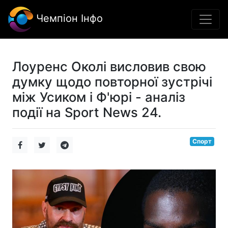
Чемпіон Інфо
Лоуренс Околі висловив свою
думку щодо повторної зустрічі
між Усиком і Ф'юрі - аналіз
події на Sport News 24.
Спорт