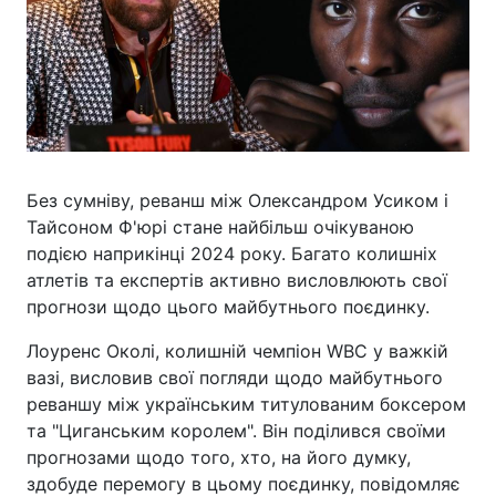
Без сумніву, реванш між Олександром Усиком і
Тайсоном Ф'юрі стане найбільш очікуваною
подією наприкінці 2024 року. Багато колишніх
атлетів та експертів активно висловлюють свої
прогнози щодо цього майбутнього поєдинку.
Лоуренс Околі, колишній чемпіон WBC у важкій
вазі, висловив свої погляди щодо майбутнього
реваншу між українським титулованим боксером
та "Циганським королем". Він поділився своїми
прогнозами щодо того, хто, на його думку,
здобуде перемогу в цьому поєдинку, повідомляє