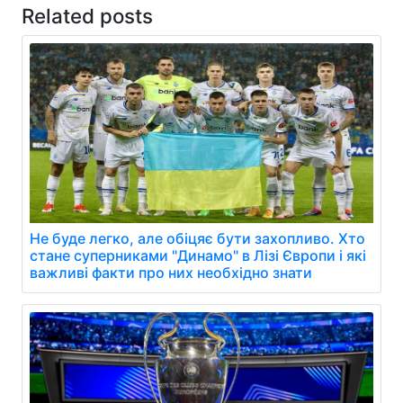
Related posts
Не буде легко, але обіцяє бути захопливо. Хто
стане суперниками "Динамо" в Лізі Європи і які
важливі факти про них необхідно знати