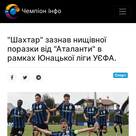
Чемпіон Інфо
"Шахтар" зазнав нищівної
поразки від "Аталанти" в
рамках Юнацької ліги УЄФА.
Спорт