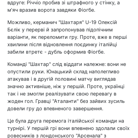
вдруге: Річчіо пробив зі штрафного у стінку, а
м'яч вразив ворота завдяки Фіогбе.
Можливо, керманич "Шахтаря" U-19 Олексій
Бєлік у перерві й запропонував підопічним
варіанти, як переломити гру. Проте, вже в перші
хвилини після відновлення поєдинку італійці
забили втретє - дубль оформив Фіогбе.
Команді "Шахтар" слід віддати належне: вони не
опустили руки. Юнацький склад наполегливо
атакував і в другій половині матчу виглядав
значно активніше, ніж у першій. Проте, українці
так і не змогли реалізувати свою перевагу в
жоден гол. Гравці "Аталанти" без зайвих зусиль
довели гру до впевненого завершення.
Це була друга перемога італійської команди на
турнірі. У першій грі вони впевнено здолали своїх
ровесників з лондонського "Арсенала" з