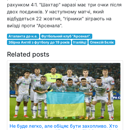
рахунком 4:1. "Шахтар" наразі має три очки після
двох поєдинків. У наступному матчі, який
відбудеться 22 жовтня, "гірники" зіграють на
виїзді проти "Арсенала".
Аталанта до н.е.
Футбольний клуб "Арсенал".
Збірна Англії з футболу до 19 років
Італійці
Олексій Бєлік
Related posts
Не буде легко, але обіцяє бути захопливо. Хто