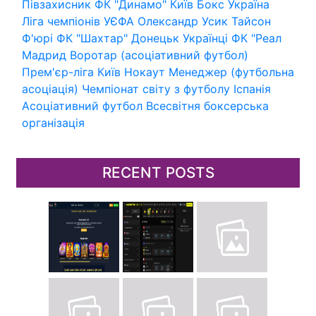
Півзахисник
ФК "Динамо" Київ
Бокс
Україна
Ліга чемпіонів УЄФА
Олександр Усик
Тайсон
Ф'юрі
ФК "Шахтар" Донецьк
Українці
ФК "Реал
Мадрид
Воротар (асоціативний футбол)
Прем'єр-ліга
Київ
Нокаут
Менеджер (футбольна
асоціація)
Чемпіонат світу з футболу
Іспанія
Асоціативний футбол
Всесвітня боксерська
організація
RECENT POSTS