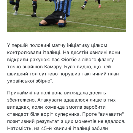
У першій половині матчу ініціативу цілком
контролювали італійці. На десятій хвилині вони
відкрили рахунок: пас Фіогбе з лівого флангу
точно знайшов Камару. Було видно, що цей
швидкий гол суттєво порушив тактичний план
української збірної.
Принаймні на полі вона виглядала досить
збентежено. Атакувати вдавалося лише в тих
випадках, коли команда змогла заробити
стандарт біля воріт суперника. Проте "вичавити"
позитивний результат з цих моментів не вдалося.
Натомість, на 45-й хвилині італійці забили