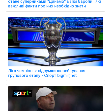
стане суперниками "Динамо" в Лізі Європи і які
важливі факти про них необхідно знати
Ліга чемпіонів: підсумки жеребкування
групового етапу - Спорт bigmir)net