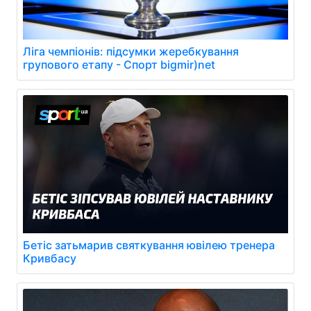
Ліга чемпіонів: підсумки жеребкування
групового етапу - Спорт bigmir)net
Бетіс затьмарив святкування ювілею тренера
Кривбасу