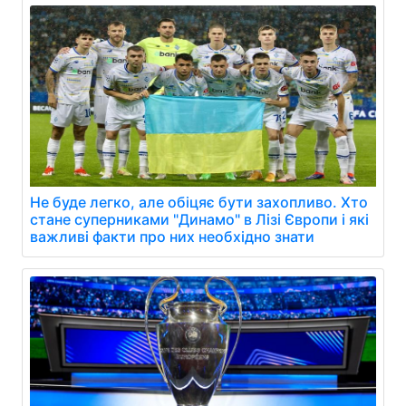
Не буде легко, але обіцяє бути захопливо. Хто
стане суперниками "Динамо" в Лізі Європи і які
важливі факти про них необхідно знати