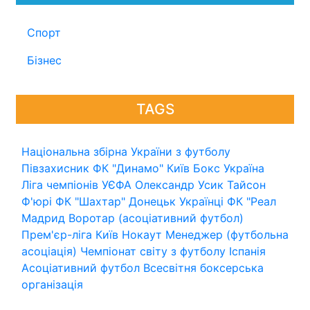
Спорт
Бізнес
TAGS
Національна збірна України з футболу
Півзахисник
ФК "Динамо" Київ
Бокс
Україна
Ліга чемпіонів УЄФА
Олександр Усик
Тайсон
Ф'юрі
ФК "Шахтар" Донецьк
Українці
ФК "Реал
Мадрид
Воротар (асоціативний футбол)
Прем'єр-ліга
Київ
Нокаут
Менеджер (футбольна
асоціація)
Чемпіонат світу з футболу
Іспанія
Асоціативний футбол
Всесвітня боксерська
організація