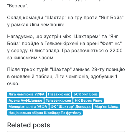
"Вереса".
Склад команди "Шахтар" на гру проти "Янг Бойз"
у рамках Ліги чемпіонів:
Нагадуємо, що зустріч між "Шахтарем" та "Янг
Бойз" пройде в Гельзенкірхені на арені "Фелтінс"
у середу, 6 листопада. Гра розпочнеться о 22:00
за київським часом.
Після трьох турів "Шахтар" займає 29-ту позицію
в оновленій таблиці Ліги чемпіонів, здобувши 1
очко.
Ліга чемпіонів УЄФА
Півзахисник
БСК Янг Бойз
Арена АуфШальке
Гельзенкірхен
НК Верес Рівне
Молодіжна ліга УЄФА
ФК "Шахтар" Донецьк
Мар'ян Швед
Національна збірна Швейцарії з футболу
Related posts