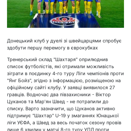
Донецький клуб у дуелі зі швейцарцями спробує
здобути першу перемогу в єврокубках
Тренерський склад "Шахтаря" оприлюднив
список футболістів, які отримали можливість
зіграти в поєдинку 4-го туру Ліги чемпіонів проти
"Янг Бойз", згідно з інформацією, розміщеною на
офіційному сайті клубу. У заявці виявилося 27
гравців. Водночас два півзахисники - Віктор
Цуканов та Мар'ян Швед - не потрапили до
списку. Варто зазначити, що Цуканов активно
підтримує "Шахтар" U-19 у змаганнях Юнацької
ліги УЄФА, а Швед за весь початок сезону провів
лише 6 хвилин у матчі 8-го туру УПЛ проти