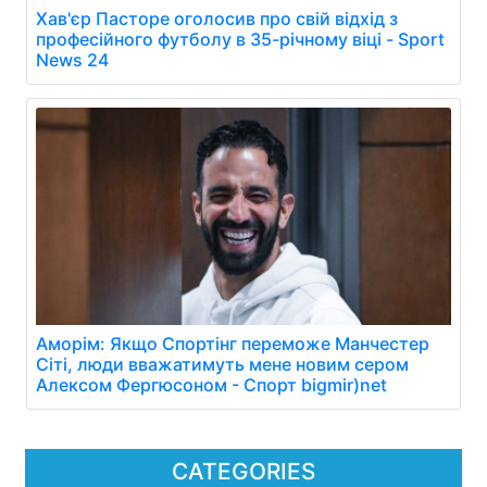
Хав'єр Пасторе оголосив про свій відхід з
професійного футболу в 35-річному віці - Sport
News 24
Аморім: Якщо Спортінг переможе Манчестер
Сіті, люди вважатимуть мене новим сером
Алексом Фергюсоном - Спорт bigmir)net
CATEGORIES