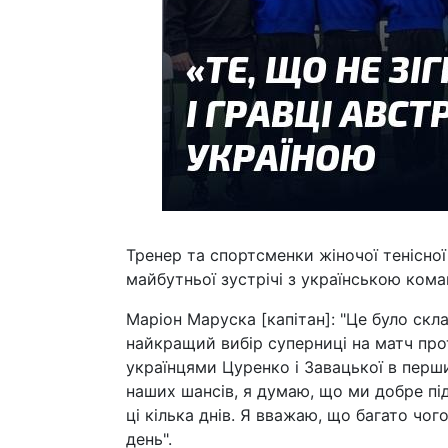
Тренер та спортсменки жіночої тенісної
майбутньої зустрічі з українською кома
Маріон Маруска [капітан]: "Це було скл
найкращий вибір суперниці на матч про
українцями Цуренко і Завацької в перши
наших шансів, я думаю, що ми добре пі
ці кілька днів. Я вважаю, що багато чо
день".