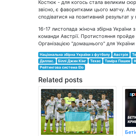
Костюк - для когось стала великим сюрп
звісно, є фаворитками цього матчу. Але
сподіватися на позитивний результат у 
16-17 листопада жіноча збірна України 
команди Австрії. Протистояння пройде 
Організацією "домашнього" для України 
Національна збірна України з футболу
Австрія
Те
Даллас.
Біллі Джин Кінг
Техас
Таміра Пашек
Рейтингова система Elo
Related posts
Беті