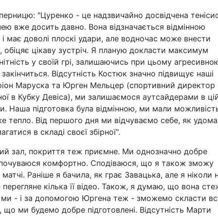
ерницю: "Цуренко - це надзвичайно досвідчена тенісис
нею вже досить давно. Вона відзначається відмінною
 і має доволі плоскі удари, але водночас може внести
у, обіцяє цікаву зустріч. Я планую докласти максимум
ітність у своїй грі, залишаючись при цьому агресивно
закінчиться. Відсутність Костюк значно підвищує наші
аріон Маруска та Юрген Мельцер (спортивний директор
рної в Кубку Девіса), ми залишаємося аутсайдерами в ці
ги. Наша підготовка була відмінною, ми мали можливіст
же тепло. Від першого дня ми відчуваємо себе, як удома
атися в складі своєї збірної".
ний зал, покриття теж приємне. Ми однозначно добре
 я почуваюся комфортно. Сподіваюся, що я також зможу
атчі. Раніше я бачила, як грає Завацька, але я ніколи 
 перегляне кілька її відео. Також, я думаю, що вона ст
о ми - і за допомогою Юргена теж - зможемо скласти вс
я, що ми будемо добре підготовлені. Відсутність Марти