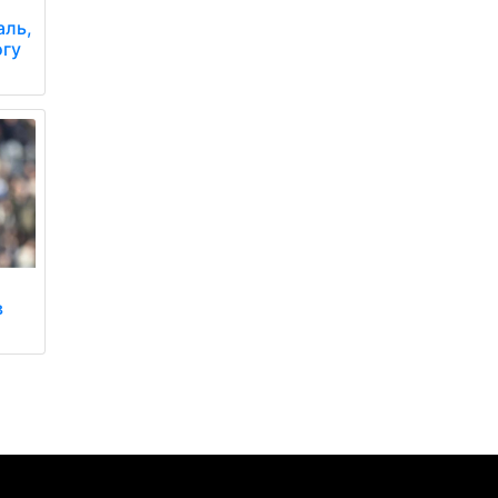
аль,
огу
в