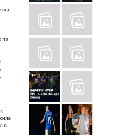
тка,
ю та
й
ь
.
не
ежила
е в