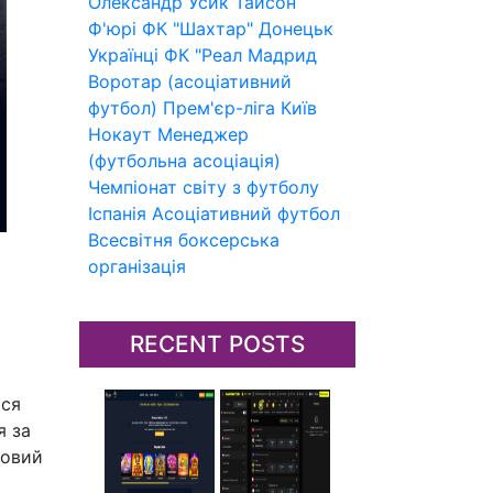
Олександр Усик
Тайсон
Ф'юрі
ФК "Шахтар" Донецьк
Українці
ФК "Реал Мадрид
Воротар (асоціативний
футбол)
Прем'єр-ліга
Київ
Нокаут
Менеджер
(футбольна асоціація)
Чемпіонат світу з футболу
Іспанія
Асоціативний футбол
Всесвітня боксерська
організація
RECENT POSTS
ься
я за
ровий