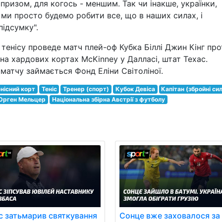
ризом, для когось - меншим. Так чи інакше, українки,
 ми просто будемо робити все, що в наших силах, і
підсумку".
з тенісу проведе матч плей-оф Кубка Біллі Джин Кінг пр
на хардових кортах McKinney у Далласі, штат Техас.
матчу займається Фонд Еліни Світоліної.
нісний корт
Теніс
Тренер (спорт)
Кубок Девіса
Капітан (збройні си
Юрген Мельцер
Національна збірна Австрії з футболу
с затьмарив святкування
Сонце вже заховалося за