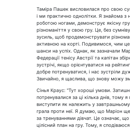
Таміра Пашек висловилася про свою суп
і ми практично однолітки. Я знайома з 
роботою ногами, демонструє якісну гру
різноманіття у свою гру. Це, без сумнів
зусиль, щоб продемонструвати різноман
активною на корті. Подивимося, чим це 
шанси на успіх. Однак, як зазначали М
Федерації тенісу Австрії та капітан збі
зустрічі, якщо орієнтуватися на рейтин
добре потренуватися, і нас зустріли ду
Звичайно, я щаслива, що знову можу змаг
Сінья Краус: "Тут хороші умови. Затиш
потренувалися за ці кілька днів, тому
виступити як належить у завтрашньому м
грала проти неї. Я думаю, що Маріон ще
за тренуваннями дівчат. Це означає, щ
цілісний план на гру. Тому, я сподіваюс