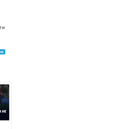
оти
ли)