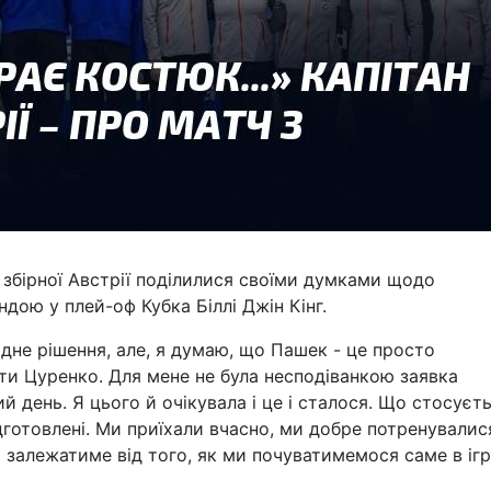
 збірної Австрії поділилися своїми думками щодо
ндою у плей-оф Кубка Біллі Джін Кінг.
адне рішення, але, я думаю, що Пашек - це просто
ти Цуренко. Для мене не була несподіванкою заявка
й день. Я цього й очікувала і це і сталося. Що стосуєт
дготовлені. Ми приїхали вчасно, ми добре потренувалис
го залежатиме від того, як ми почуватимемося саме в іг