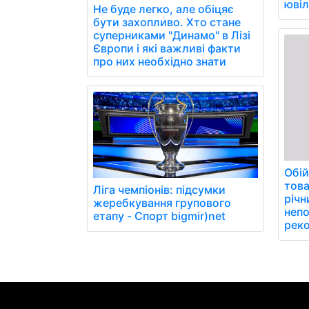
юві
Не буде легко, але обіцяє
бути захопливо. Хто стане
суперниками "Динамо" в Лізі
Європи і які важливі факти
про них необхідно знати
Обі
това
Ліга чемпіонів: підсумки
річн
жеребкування групового
непо
етапу - Спорт bigmir)net
реко