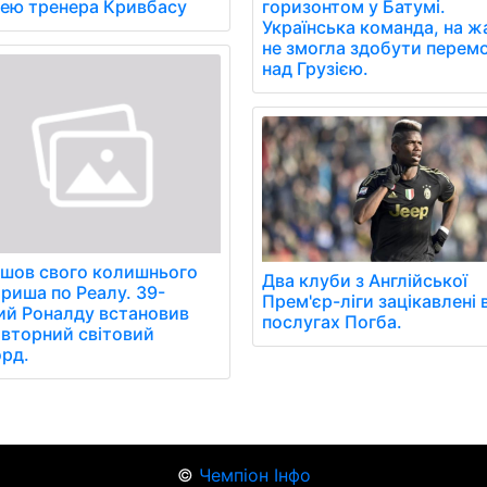
лею тренера Кривбасу
горизонтом у Батумі.
Українська команда, на ж
не змогла здобути перем
над Грузією.
йшов свого колишнього
Два клуби з Англійської
риша по Реалу. 39-
Прем'єр-ліги зацікавлені 
ий Роналду встановив
послугах Погба.
вторний світовий
рд.
©
Чемпіон Інфо