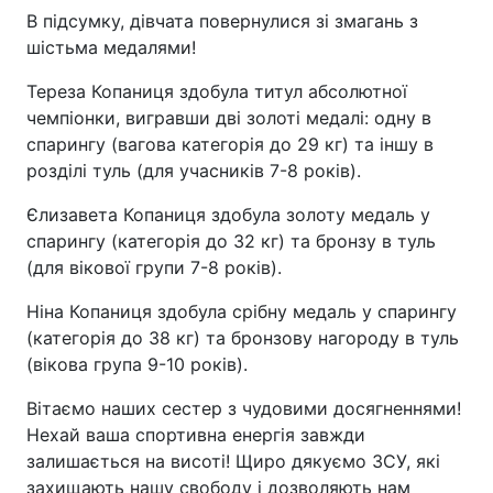
В підсумку, дівчата повернулися зі змагань з
шістьма медалями!
Тереза Копаниця здобула титул абсолютної
чемпіонки, вигравши дві золоті медалі: одну в
спарингу (вагова категорія до 29 кг) та іншу в
розділі туль (для учасників 7-8 років).
Єлизавета Копаниця здобула золоту медаль у
спарингу (категорія до 32 кг) та бронзу в туль
(для вікової групи 7-8 років).
Ніна Копаниця здобула срібну медаль у спарингу
(категорія до 38 кг) та бронзову нагороду в туль
(вікова група 9-10 років).
Вітаємо наших сестер з чудовими досягненнями!
Нехай ваша спортивна енергія завжди
залишається на висоті! Щиро дякуємо ЗСУ, які
захищають нашу свободу і дозволяють нам