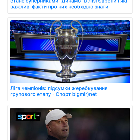
стане суперниками "Динамо" в Лізі Європи і які
важливі факти про них необхідно знати
Ліга чемпіонів: підсумки жеребкування
групового етапу - Спорт bigmir)net