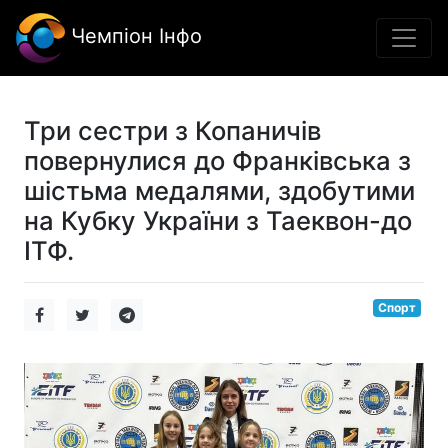
Чемпіон Інфо
Три сестри з Копаничів
повернулися до Франківська з
шістьма медалями, здобутими
на Кубку України з Таеквон-до
ІТФ.
Спорт