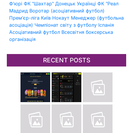
Ф'юрі
ФК "Шахтар" Донецьк
Українці
ФК "Реал
Мадрид
Воротар (асоціативний футбол)
Прем'єр-ліга
Київ
Нокаут
Менеджер (футбольна
асоціація)
Чемпіонат світу з футболу
Іспанія
Асоціативний футбол
Всесвітня боксерська
організація
RECENT POSTS