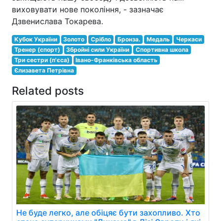
виховувати нове покоління, - зазначає
Дзвенислава Токарева.
Кубок України
Золото
Срібло
Бронза.
Медаль
Черкаси
Тренер (спорт)
Збройні сили України
Спортивна школа
Три сестри (п'єса)
Івано-Франківська область
Єлизавета Петрівна
Related posts
Не буде легко, але обіцяє бути захопливо. Хто