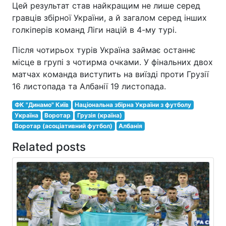
Цей результат став найкращим не лише серед
гравців збірної України, а й загалом серед інших
голкіперів команд Ліги націй в 4-му турі.
Після чотирьох турів Україна займає останнє
місце в групі з чотирма очками. У фінальних двох
матчах команда виступить на виїзді проти Грузії
16 листопада та Албанії 19 листопада.
ФК "Динамо" Київ
Національна збірна України з футболу
Україна
Воротар
Грузія (країна)
Воротар (асоціативний футбол)
Албанія
Related posts