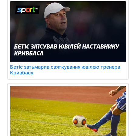
Бетіс затьмарив святкування ювілею тренера
Кривбасу