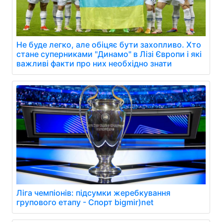
Не буде легко, але обіцяє бути захопливо. Хто
стане суперниками "Динамо" в Лізі Європи і які
важливі факти про них необхідно знати
Ліга чемпіонів: підсумки жеребкування
групового етапу - Спорт bigmir)net