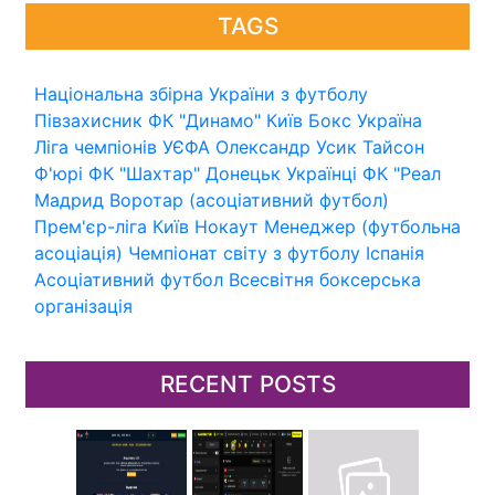
TAGS
Національна збірна України з футболу
Півзахисник
ФК "Динамо" Київ
Бокс
Україна
Ліга чемпіонів УЄФА
Олександр Усик
Тайсон
Ф'юрі
ФК "Шахтар" Донецьк
Українці
ФК "Реал
Мадрид
Воротар (асоціативний футбол)
Прем'єр-ліга
Київ
Нокаут
Менеджер (футбольна
асоціація)
Чемпіонат світу з футболу
Іспанія
Асоціативний футбол
Всесвітня боксерська
організація
RECENT POSTS