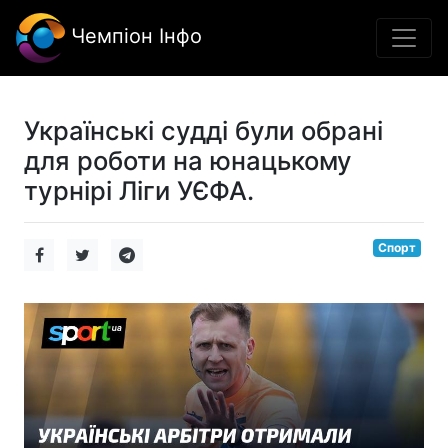
Чемпіон Інфо
Українські судді були обрані
для роботи на юнацькому
турнірі Ліги УЄФА.
Спорт