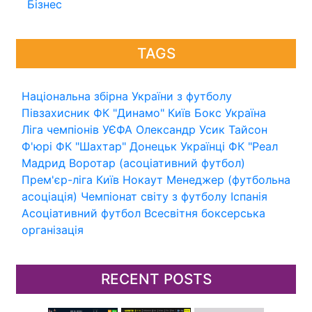
Бізнес
TAGS
Національна збірна України з футболу
Півзахисник
ФК "Динамо" Київ
Бокс
Україна
Ліга чемпіонів УЄФА
Олександр Усик
Тайсон
Ф'юрі
ФК "Шахтар" Донецьк
Українці
ФК "Реал
Мадрид
Воротар (асоціативний футбол)
Прем'єр-ліга
Київ
Нокаут
Менеджер (футбольна
асоціація)
Чемпіонат світу з футболу
Іспанія
Асоціативний футбол
Всесвітня боксерська
організація
RECENT POSTS