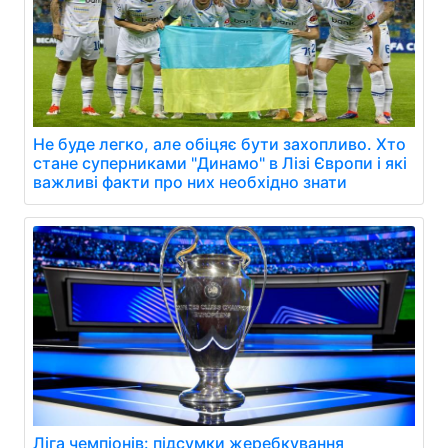
Не буде легко, але обіцяє бути захопливо. Хто
стане суперниками "Динамо" в Лізі Європи і які
важливі факти про них необхідно знати
Ліга чемпіонів: підсумки жеребкування