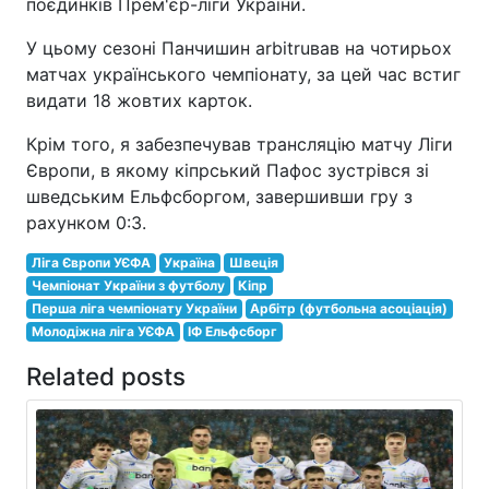
поєдинків Прем'єр-ліги України.
У цьому сезоні Панчишин arbitruвав на чотирьох
матчах українського чемпіонату, за цей час встиг
видати 18 жовтих карток.
Крім того, я забезпечував трансляцію матчу Ліги
Європи, в якому кіпрський Пафос зустрівся зі
шведським Ельфсборгом, завершивши гру з
рахунком 0:3.
Ліга Європи УЄФА
Україна
Швеція
Чемпіонат України з футболу
Кіпр
Перша ліга чемпіонату України
Арбітр (футбольна асоціація)
Молодіжна ліга УЄФА
ІФ Ельфсборг
Related posts