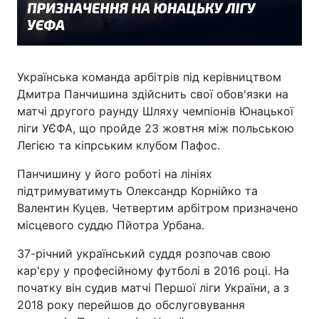
Українська команда арбітрів під керівництвом
Дмитра Панчишина здійснить свої обов'язки на
матчі другого раунду Шляху чемпіонів Юнацької
ліги УЄФА, що пройде 23 жовтня між польською
Легією та кіпрським клубом Пафос.
Панчишину у його роботі на лініях
підтримуватимуть Олександр Корнійко та
Валентин Куцев. Четвертим арбітром призначено
місцевого суддю Пйотра Урбана.
37-річний український суддя розпочав свою
кар'єру у професійному футболі в 2016 році. На
початку він судив матчі Першої ліги України, а з
2018 року перейшов до обслуговування