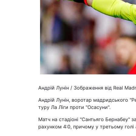
Андрій Лунін / Зображення від Real Madr
Андрій Лунін, воротар мадридського "Ре
туру Ла Ліги проти "Осасуни".
Матч на стадіоні "Сантьяго Бернабеу" 
рахунком 4:0, причому у третьому голі 