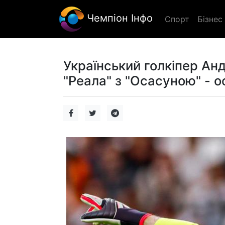
Чемпіон Інфо
Спорт
Бізнес
Український голкіпер Анд
"Реала" з "Осасуною" - о