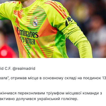
id C.F. @realmadrid
ала", отримав місце в основному складі на поєдинок 13
закінчився переконливим тріумфом місцевої команди з
активно долучився український голкіпер.