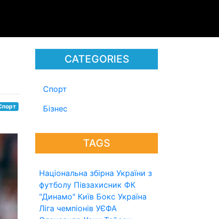
CATEGORIES
Спорт
Спорт
Бізнес
TAGS
Національна збірна України з
футболу
Півзахисник
ФК
"Динамо" Київ
Бокс
Україна
Ліга чемпіонів УЄФА