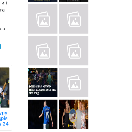
и і
та
 в
туру
рія
s 24