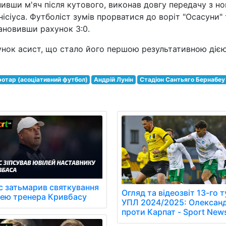
пивши м'яч після кутового, виконав довгу передачу з ног
нісіуса. Футболіст зумів прорватися до воріт "Осасуни" 
ановивши рахунок 3:0.
хунок асист, що стало його першою результативною дією
отар (асоціативний футбол)
Андрій Лунін
Стадіон Сантьяго Бернабеу
с затьмарив святкування
Огляд та відеозвіт 13-го 
лею тренера Кривбасу
УПЛ 2024/2025: Олександ
проти Карпат - Sport New