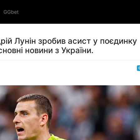
GGbet
рій Лунін зробив асист у поєдинку
сновні новини з України.