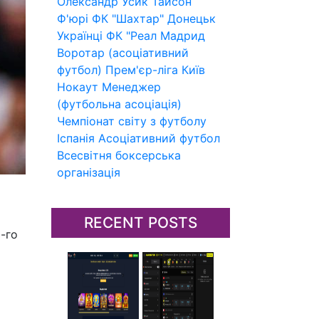
Олександр Усик
Тайсон
Ф'юрі
ФК "Шахтар" Донецьк
Українці
ФК "Реал Мадрид
Воротар (асоціативний
футбол)
Прем'єр-ліга
Київ
Нокаут
Менеджер
(футбольна асоціація)
Чемпіонат світу з футболу
Іспанія
Асоціативний футбол
Всесвітня боксерська
організація
RECENT POSTS
-го