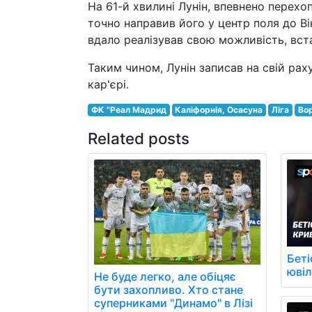
На 61-й хвилині Лунін, впевнено перехо
точно направив його у центр поля до Ві
вдало реалізував свою можливість, вст
Таким чином, Лунін записав на свій ра
кар'єрі.
ФК "Реал Мадрид
Каліфорнія, Осасуна
Ліга
Вор
Related posts
Беті
юві
Не буде легко, але обіцяє
бути захопливо. Хто стане
суперниками "Динамо" в Лізі