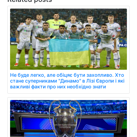
Не буде легко, але обіцяє бути захопливо. Хто
стане суперниками "Динамо" в Лізі Європи і які
важливі факти про них необхідно знати