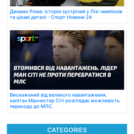
Динамо Рома: історія зустрічей у Лізі чемпіонів
та цікаві деталі - Спорт Новини 24
Виснажений від великого навантаження,
капітан Манчестер Сіті розглядає можливість
переходу до МЛС.
CATEGORIES