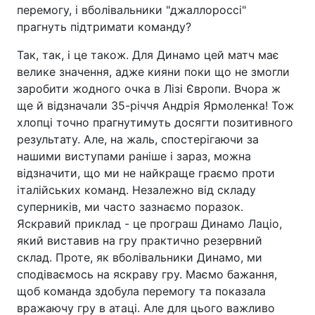
перемогу, і вболівальники "джаллороссі"
прагнуть підтримати команду?
Так, так, і це також. Для Динамо цей матч має
велике значення, адже кияни поки що не змогли
заробити жодного очка в Лізі Європи. Вчора ж
ще й відзначали 35-річчя Андрія Ярмоленка! Тож
хлопці точно прагнутимуть досягти позитивного
результату. Але, на жаль, спостерігаючи за
нашими виступами раніше і зараз, можна
відзначити, що ми не найкраще граємо проти
італійських команд. Незалежно від складу
суперників, ми часто зазнаємо поразок.
Яскравий приклад - це програш Динамо Лаціо,
який виставив на гру практично резервний
склад. Проте, як вболівальники Динамо, ми
сподіваємось на яскраву гру. Маємо бажання,
щоб команда здобула перемогу та показала
вражаючу гру в атаці. Але для цього важливо