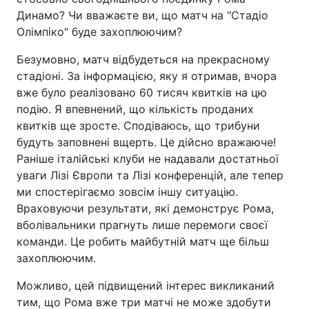
Динамо? Чи вважаєте ви, що матч на "Стадіо
Олімпіко" буде захоплюючим?
Безумовно, матч відбудеться на прекрасному
стадіоні. За інформацією, яку я отримав, вчора
вже було реалізовано 60 тисяч квитків на цю
подію. Я впевнений, що кількість проданих
квитків ще зросте. Сподіваюсь, що трибуни
будуть заповнені вщерть. Це дійсно вражаюче!
Раніше італійські клуби не надавали достатньої
уваги Лізі Європи та Лізі конференцій, але тепер
ми спостерігаємо зовсім іншу ситуацію.
Враховуючи результати, які демонструє Рома,
вболівальники прагнуть лише перемоги своєї
команди. Це робить майбутній матч ще більш
захоплюючим.
Можливо, цей підвищений інтерес викликаний
тим, що Рома вже три матчі не може здобути