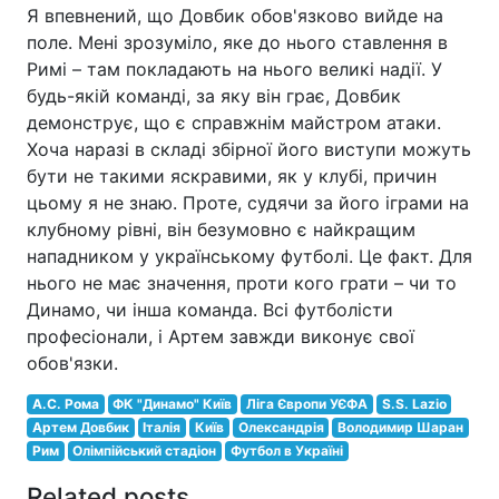
Я впевнений, що Довбик обов'язково вийде на
поле. Мені зрозуміло, яке до нього ставлення в
Римі – там покладають на нього великі надії. У
будь-якій команді, за яку він грає, Довбик
демонструє, що є справжнім майстром атаки.
Хоча наразі в складі збірної його виступи можуть
бути не такими яскравими, як у клубі, причин
цьому я не знаю. Проте, судячи за його іграми на
клубному рівні, він безумовно є найкращим
нападником у українському футболі. Це факт. Для
нього не має значення, проти кого грати – чи то
Динамо, чи інша команда. Всі футболісти
професіонали, і Артем завжди виконує свої
обов'язки.
А.С. Рома
ФК "Динамо" Київ
Ліга Європи УЄФА
S.S. Lazio
Артем Довбик
Італія
Київ
Олександрія
Володимир Шаран
Рим
Олімпійський стадіон
Футбол в Україні
Related posts