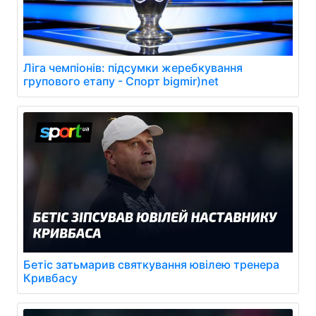
Ліга чемпіонів: підсумки жеребкування
групового етапу - Спорт bigmir)net
Бетіс затьмарив святкування ювілею тренера
Кривбасу