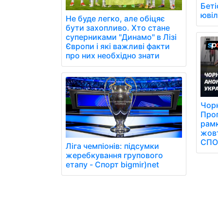
Беті
юві
Не буде легко, але обіцяє
бути захопливо. Хто стане
суперниками "Динамо" в Лізі
Європи і які важливі факти
про них необхідно знати
Чор
Прог
рамк
жовт
СПО
Ліга чемпіонів: підсумки
жеребкування групового
етапу - Спорт bigmir)net