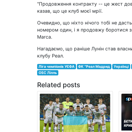
"Продовження контракту -- це жест дов
казав, що це клуб моєї мрії.
Очевидно, що ніхто нічого тобі не дасть
номером один, і я продовжу боротися за 
Marca.
Нагадаємо, що раніше Лунін став влас
клубу Реал.
Ліга чемпіонів УЄФА
ФК "Реал Мадрид
Українці
OSC Лілль
Related posts