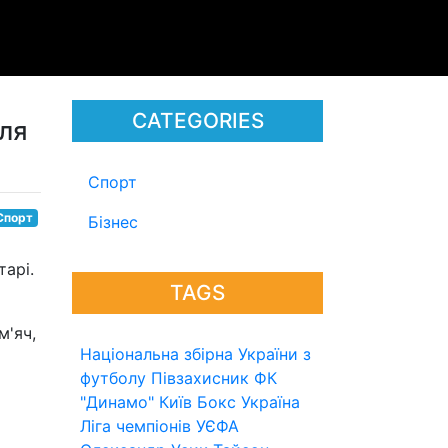
CATEGORIES
сля
Спорт
Спорт
Бізнес
тарі.
TAGS
м'яч,
Національна збірна України з
футболу
Півзахисник
ФК
"Динамо" Київ
Бокс
Україна
Ліга чемпіонів УЄФА