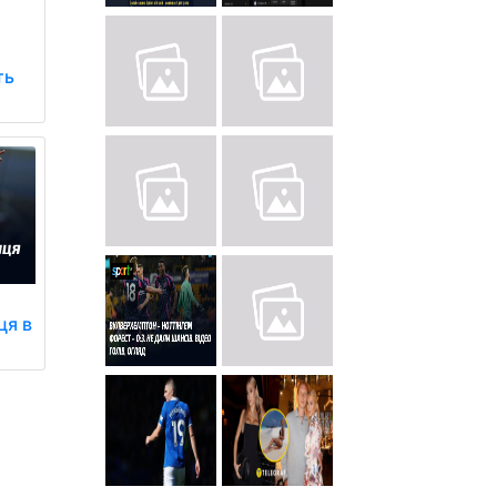
ть
ця в