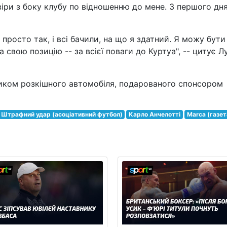
іри з боку клубу по відношенню до мене. З першого дня
 просто так, і всі бачили, на що я здатний. Я можу бути
свою позицію -- за всієї поваги до Куртуа", -- цитує Л
ником розкішного автомобіля, подарованого спонсором
Штрафний удар (асоціативний футбол)
Карло Анчелотті
Marca (газет