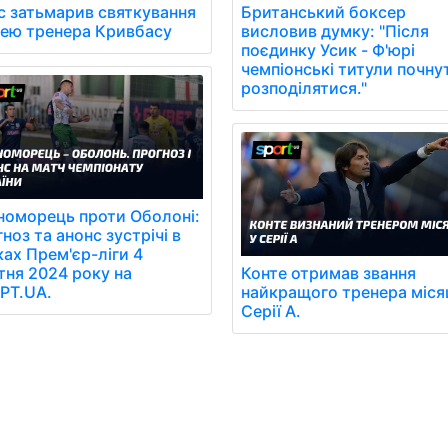
с затьмарив святкування
Британський боксер
лею тренера Кривбасу
висловив думку: "Після
поєдинку Усик - Ф'юрі
чемпіонські титули почну
розподілятися."
номорець проти Оболоні:
ноз та анонс зустрічі в
ах Прем'єр-ліги 4
ня 2024 року на
Конте отримав звання
РТ.UA.
найкращого тренера міся
Серії А.