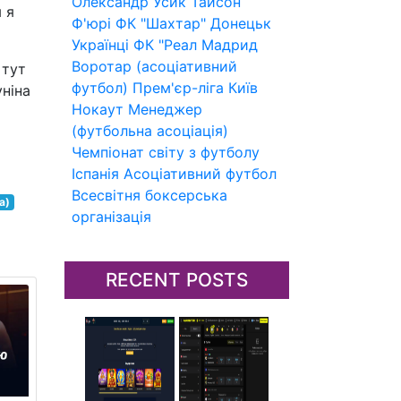
Олександр Усик
Тайсон
 я
Ф'юрі
ФК "Шахтар" Донецьк
Українці
ФК "Реал Мадрид
Воротар (асоціативний
 тут
футбол)
Прем'єр-ліга
Київ
уніна
Нокаут
Менеджер
(футбольна асоціація)
Чемпіонат світу з футболу
Іспанія
Асоціативний футбол
Всесвітня боксерська
а)
організація
RECENT POSTS