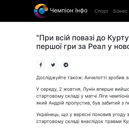
Чемпіон Інфо
Спорт
Бізнес
"При всій повазі до Курт
першої гри за Реал у нов
Досліджуйте також: Анчелотті зробив за
У середу, 2 жовтня, Лунін вперше вийшо
стартовому складі у матчі Ліги чемпіоні
який Андрій пропустив, був забитий з пе
Українець, що у вересні поновив угоду
стартовому складі внаслідок травми Ку