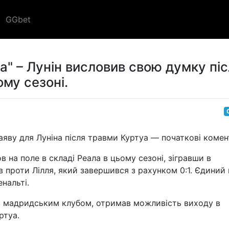
GGbet
уа" – Лунін висловив свою думку пі
ому сезоні.
яву для Луніна після травми Куртуа — початкові комен
в на поле в складі Реала в цьому сезоні, зігравши в
в проти Лілля, який завершився з рахунком 0:1. Єдиний 
нальті.
 з мадридським клубом, отримав можливість виходу в
ртуа.