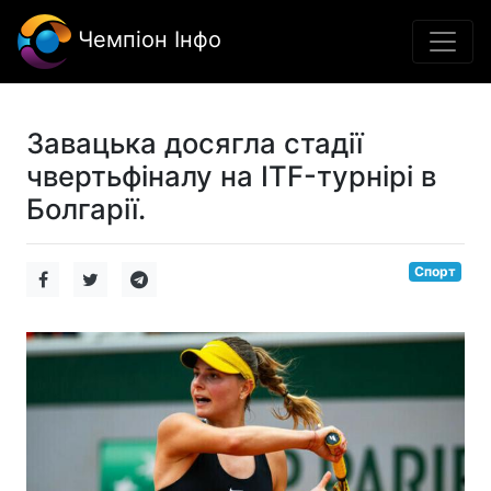
Чемпіон Інфо
Завацька досягла стадії
чвертьфіналу на ITF-турнірі в
Болгарії.
Спорт