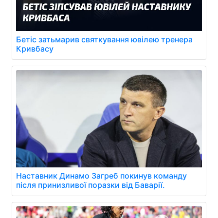
Бетіс затьмарив святкування ювілею тренера
Кривбасу
Наставник Динамо Загреб покинув команду
після принизливої поразки від Баварії.