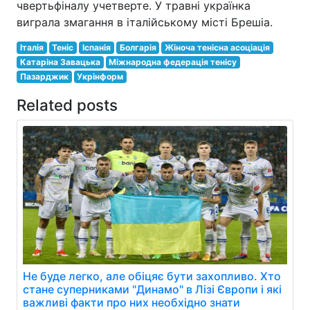
чвертьфіналу учетверте. У травні українка
виграла змагання в італійському місті Брешіа.
Італія
Теніс
Іспанія
Болгарія
Жіноча тенісна асоціація
Катаріна Завацька
Міжнародна федерація тенісу
Пазарджик
Укрінформ
Related posts
Не буде легко, але обіцяє бути захопливо. Хто
стане суперниками "Динамо" в Лізі Європи і які
важливі факти про них необхідно знати