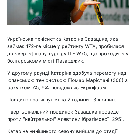
Українська тенісистка Катаріна Завацька, яка
займає 172-ге місце у рейтингу WTA, пробилася
до чвертьфіналу турніру ITF W75, що проходить у
болгарському місті Пазарджик.
У другому раунді Катаріна здобула перемогу над
іспанською тенісисткою Гіомар Марістані (206) з
рахунком 7:5, 6:4, повідомляє Укрінформ.
Поєдинок затягнувся на 2 години і 8 хвилин.
Чвертьфінальний поєдинок Завацька проведе
проти "нейтральної" Алевтини Ібрагімової (295).
Катаріна нинішнього сезону вийшла до стадії