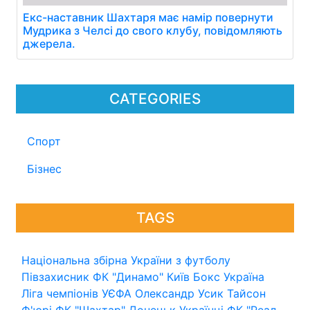
Екс-наставник Шахтаря має намір повернути
Мудрика з Челсі до свого клубу, повідомляють
джерела.
CATEGORIES
Спорт
Бізнес
TAGS
Національна збірна України з футболу
Півзахисник
ФК "Динамо" Київ
Бокс
Україна
Ліга чемпіонів УЄФА
Олександр Усик
Тайсон
Ф'юрі
ФК "Шахтар" Донецьк
Українці
ФК "Реал