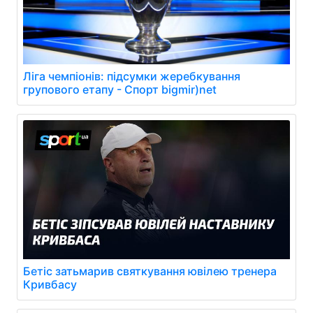
Ліга чемпіонів: підсумки жеребкування
групового етапу - Спорт bigmir)net
Бетіс затьмарив святкування ювілею тренера
Кривбасу