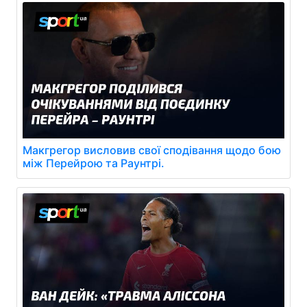
Макгрегор висловив свої сподівання щодо бою
між Перейрою та Раунтрі.