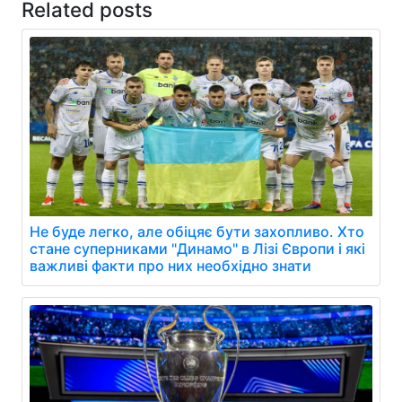
Related posts
Не буде легко, але обіцяє бути захопливо. Хто
стане суперниками "Динамо" в Лізі Європи і які
важливі факти про них необхідно знати