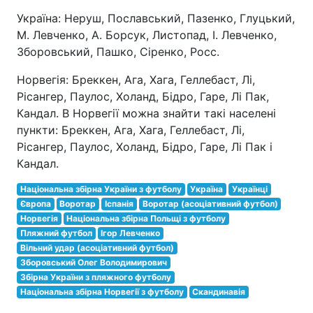
Україна: Неруш, Пославський, Пазенко, Глуцький,
М. Левченко, А. Борсук, Листопад, І. Левченко,
Зборовський, Пашко, Сіренко, Росс.
Норвегія: Бреккен, Ага, Хага, Геллебаст, Лі,
Рісангер, Паулос, Холанд, Бідро, Гаре, Лі Пак,
Кандал. В Норвегії можна знайти такі населені
пункти: Бреккен, Ага, Хага, Геллебаст, Лі,
Рісангер, Паулос, Холанд, Бідро, Гаре, Лі Пак і
Кандал.
Національна збірна України з футболу
Україна
Українці
Європа
Воротар
Іспанія
Воротар (асоціативний футбол)
Норвегія
Національна збірна Польщі з футболу
Пляжний футбол
Ігор Левченко
Вільний удар (асоціативний футбол)
Зборовський Олег Володимирович
Збірна України з пляжного футболу
Національна збірна Норвегії з футболу
Скандинавія