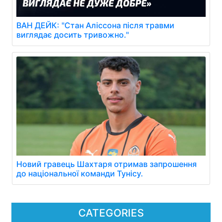
ВАН ДЕЙК: "Стан Аліссона після травми
виглядає досить тривожно."
Новий гравець Шахтаря отримав запрошення
до національної команди Тунісу.
CATEGORIES