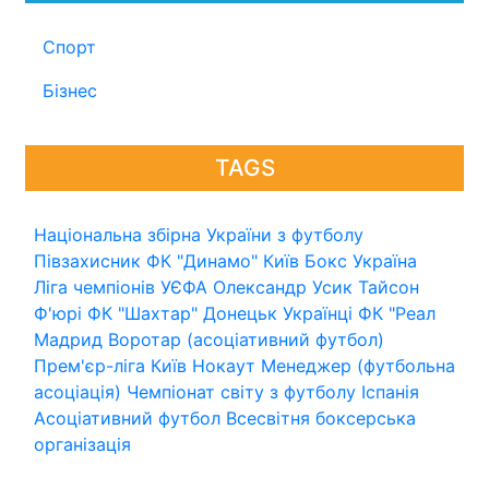
Спорт
Бізнес
TAGS
Національна збірна України з футболу
Півзахисник
ФК "Динамо" Київ
Бокс
Україна
Ліга чемпіонів УЄФА
Олександр Усик
Тайсон
Ф'юрі
ФК "Шахтар" Донецьк
Українці
ФК "Реал
Мадрид
Воротар (асоціативний футбол)
Прем'єр-ліга
Київ
Нокаут
Менеджер (футбольна
асоціація)
Чемпіонат світу з футболу
Іспанія
Асоціативний футбол
Всесвітня боксерська
організація