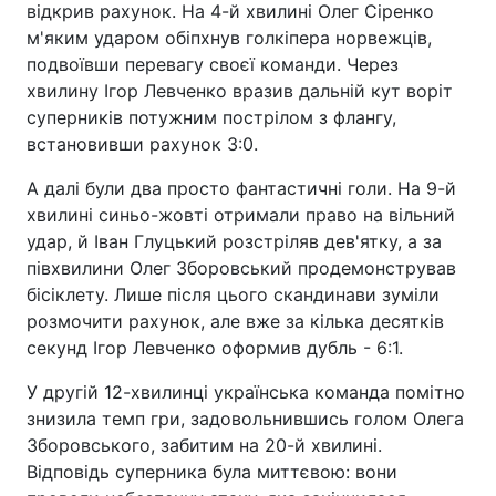
відкрив рахунок. На 4-й хвилині Олег Сіренко
м'яким ударом обіпхнув голкіпера норвежців,
подвоївши перевагу своєї команди. Через
хвилину Ігор Левченко вразив дальній кут воріт
суперників потужним пострілом з флангу,
встановивши рахунок 3:0.
А далі були два просто фантастичні голи. На 9-й
хвилині синьо-жовті отримали право на вільний
удар, й Іван Глуцький розстріляв дев'ятку, а за
півхвилини Олег Зборовський продемонстрував
бісіклету. Лише після цього скандинави зуміли
розмочити рахунок, але вже за кілька десятків
секунд Ігор Левченко оформив дубль - 6:1.
У другій 12-хвилинці українська команда помітно
знизила темп гри, задовольнившись голом Олега
Зборовського, забитим на 20-й хвилині.
Відповідь суперника була миттєвою: вони