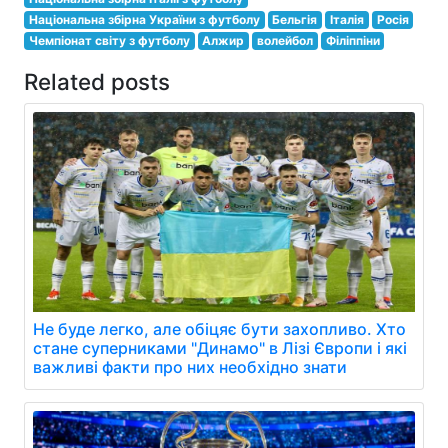
Національна збірна України з футболу
Бельгія
Італія
Росія
Чемпіонат світу з футболу
Алжир
волейбол
Філіппіни
Related posts
Не буде легко, але обіцяє бути захопливо. Хто
стане суперниками "Динамо" в Лізі Європи і які
важливі факти про них необхідно знати