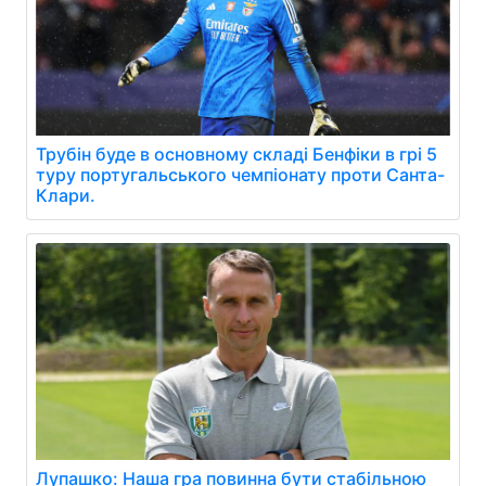
Трубін буде в основному складі Бенфіки в грі 5
туру португальського чемпіонату проти Санта-
Клари.
Лупашко: Наша гра повинна бути стабільною