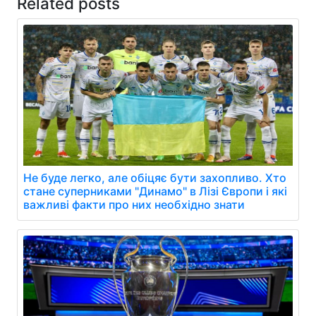
Related posts
Не буде легко, але обіцяє бути захопливо. Хто
стане суперниками "Динамо" в Лізі Європи і які
важливі факти про них необхідно знати