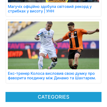
Магучіх офіційно здобула світовий рекорд у
стрибках у висоту | УНН
Екс-тренер Колоса висловив свою думку про
фаворита поєдинку між Динамо та Шахтарем.
CATEGORIES