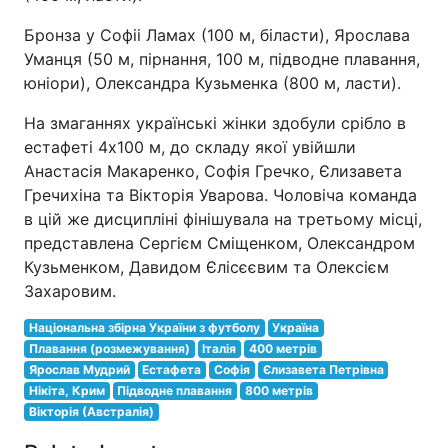
Бронза у Софіі Ламах (100 м, біласти), Ярослава
Уманця (50 м, пірнання, 100 м, підводне плавання,
юніори), Олександра Кузьменка (800 м, ласти).
На змаганнях українські жінки здобули срібло в
естафеті 4х100 м, до складу якої увійшли
Анастасія Макаренко, Софія Гречко, Єлизавета
Гречихіна та Вікторія Уварова. Чоловіча команда
в цій же дисципліні фінішувала на третьому місці,
представлена Сергієм Сміщенком, Олександром
Кузьменком, Давидом Єлісєєвим та Олексієм
Захаровим.
Національна збірна України з футболу
Україна
Плавання (розмежування)
Італія
400 метрів
Ярослав Мудрий
Естафета
Софія
Єлизавета Петрівна
Нікіта, Крим
Підводне плавання
800 метрів
Вікторія (Австралія)