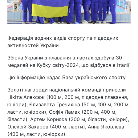
Федерація водних видів спорту та підводних
активностей України
Збірна України з плавання в ластах здобула 30
медалей на Кубку світу-2024, що відбувся в Італії.
Цю інформацію надає База українського спорту.
Золоті нагороди національній команді принесли
Нікіта Алексюк (100 м, 200 м, підводне плавання,
юніори), Єлизавета Гречихіна (50 м, 100 м, 200 м,
ласти, юніорки), Софія Ламах (200 м, 400 м,
біласти), Артем Корнєєв (200 м, біласти, юніори),
Олексій Захаров (400 м, ласти), Анна Яковлева
(400 м, ласти, юніорки).