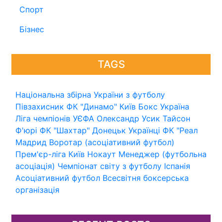
Спорт
Бізнес
TAGS
Національна збірна України з футболу
Півзахисник
ФК "Динамо" Київ
Бокс
Україна
Ліга чемпіонів УЄФА
Олександр Усик
Тайсон
Ф'юрі
ФК "Шахтар" Донецьк
Українці
ФК "Реал
Мадрид
Воротар (асоціативний футбол)
Прем'єр-ліга
Київ
Нокаут
Менеджер (футбольна
асоціація)
Чемпіонат світу з футболу
Іспанія
Асоціативний футбол
Всесвітня боксерська
організація