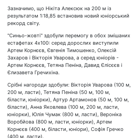
Зазначимо, що Нікіта Алексюк на 200 м із
результатом 1:18,85 встановив новий юніорський
рекорд світу.
"Синьо-жовті" здобули перемогу в обох змішаних
естафетах 4х100: серед дорослих виступили
Артем Корнєєв, Євгенія Тимошенко, Олексій
Захаров і Вікторія Уварова, а серед юніорів -
Артем Корнєєв, Тетяна Пеніна, Давид Єлісєєв і
Єлизавета Гречихіна.
Срібні нагороди здобули: Вікторія Уварова (100 м,
200 м, ласти), Тетяна Пеніна (50 м, 100 м,
біласти, юніорки), Артур Артамонов (50 м, 100 м,
біласти), Анна Яковлева (100 м, 200 м, ласти,
юніорки), Юлія Чумак (800 м, ласти), Вероніка
Воробйова (800 м, ласти, юніорки), Артем
Корнєєв (400 м, біласти, юніори), Софія Гречко
(400 м, ласти).