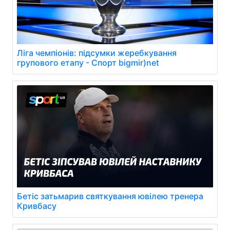
Ліга чемпіонів: підсумки жеребкування
групового етапу - Спорт bigmir)net
Бетіс затьмарив святкування ювілею тренера
Кривбасу