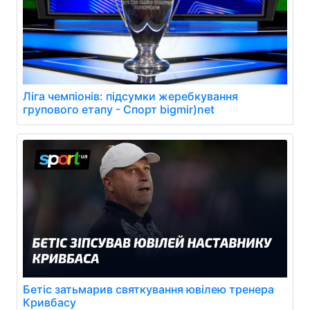
Ліга чемпіонів: підсумки жеребкування
групового етапу - Спорт bigmir)net
Бетіс затьмарив святкування ювілею тренера
Кривбасу