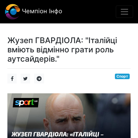
Чемпіон Інфо
Жузеп ГВАРДІОЛА: "Італійці
вміють відмінно грати роль
аутсайдерів."
Спорт