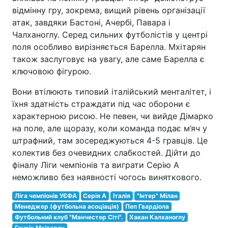
відмінну гру, зокрема, вищий рівень організації
атак, завдяки Бастоні, Ачербі, Павара і
Чалханоглу. Серед сильних футболістів у центрі
поля особливо вирізняється Барелла. Мхітарян
також заслуговує на увагу, але саме Барелла є
ключовою фігурою.
Вони втілюють типовий італійський менталітет, і
їхня здатність страждати під час оборони є
характерною рисою. Не певен, чи вийде Дімарко
на поле, але щоразу, коли команда подає м’яч у
штрафний, там зосереджуються 4-5 гравців. Це
колектив без очевидних слабкостей. Дійти до
фіналу Ліги чемпіонів та виграти Серію А
неможливо без наявності чогось виняткового.
Ліга чемпіонів УЄФА
Серія A
Італія
"Інтер" Мілан
Менеджер (футбольна асоціація)
Пеп Гвардіола
Футбольний клуб "Манчестер Сіті".
Хакан Калханоглу
Генріх Мхітарян