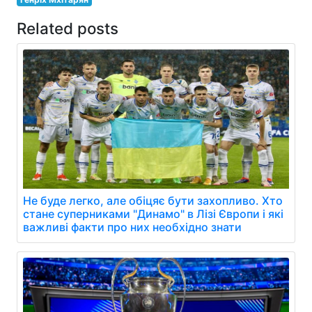
Related posts
Не буде легко, але обіцяє бути захопливо. Хто
стане суперниками "Динамо" в Лізі Європи і які
важливі факти про них необхідно знати