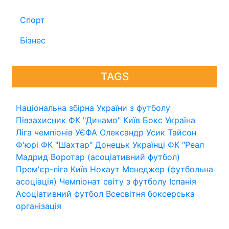
Спорт
Бізнес
TAGS
Національна збірна України з футболу
Півзахисник
ФК "Динамо" Київ
Бокс
Україна
Ліга чемпіонів УЄФА
Олександр Усик
Тайсон
Ф'юрі
ФК "Шахтар" Донецьк
Українці
ФК "Реал
Мадрид
Воротар (асоціативний футбол)
Прем'єр-ліга
Київ
Нокаут
Менеджер (футбольна
асоціація)
Чемпіонат світу з футболу
Іспанія
Асоціативний футбол
Всесвітня боксерська
організація