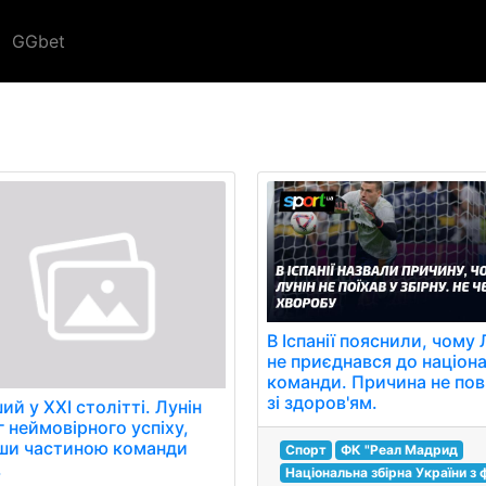
GGbet
В Іспанії пояснили, чому 
не приєднався до націон
команди. Причина не пов
зі здоров'ям.
й у XXI столітті. Лунін
г неймовірного успіху,
ши частиною команди
Спорт
ФК "Реал Мадрид
.
Національна збірна України з