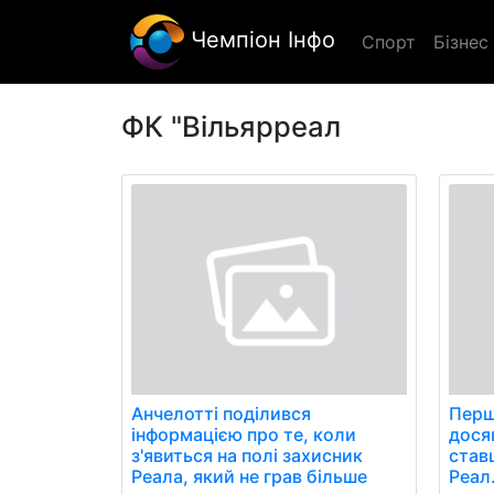
Чемпіон Інфо
Спорт
Бізнес
ФК "Вільярреал
Анчелотті поділився
Перши
інформацією про те, коли
дося
з'явиться на полі захисник
став
Реала, який не грав більше
Реал