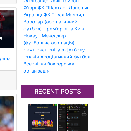
Олександр Усик
Тайсон
Ф'юрі
ФК "Шахтар" Донецьк
Українці
ФК "Реал Мадрид
Воротар (асоціативний
футбол)
Прем'єр-ліга
Київ
Нокаут
Менеджер
(футбольна асоціація)
Чемпіонат світу з футболу
Іспанія
Асоціативний футбол
уніна
Всесвітня боксерська
організація
RECENT POSTS