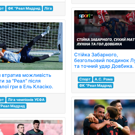
рт
ФК "Реал Мадрид
Ліга
Стійка Забарного,
безгольовий поєдинок Л
та точний удар Довбика.
н втратив можливість
Спорт
А.С. Рома
ти за "Реал" після
ФК "Реал Мадрид
лої гри в Ель Класіко.
рт
Ліга чемпіонів УЄФА
"Реал Мадрид