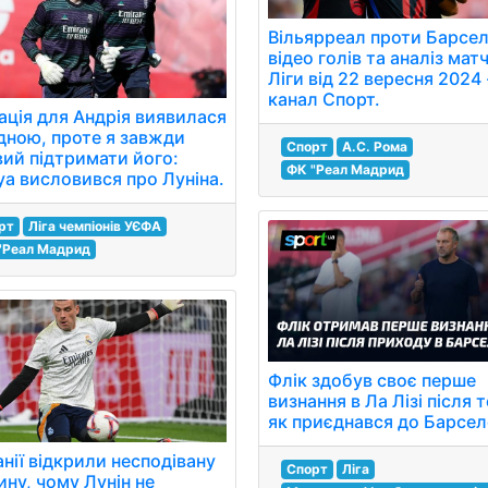
Вільярреал проти Барсел
відео голів та аналіз мат
Ліги від 22 вересня 2024 
канал Спорт.
ація для Андрія виявилася
дною, проте я завжди
Спорт
А.С. Рома
вий підтримати його:
ФК "Реал Мадрид
уа висловився про Луніна.
рт
Ліга чемпіонів УЄФА
"Реал Мадрид
Флік здобув своє перше
визнання в Ла Лізі після т
як приєднався до Барсел
анії відкрили несподівану
Спорт
Ліга
ину, чому Лунін не