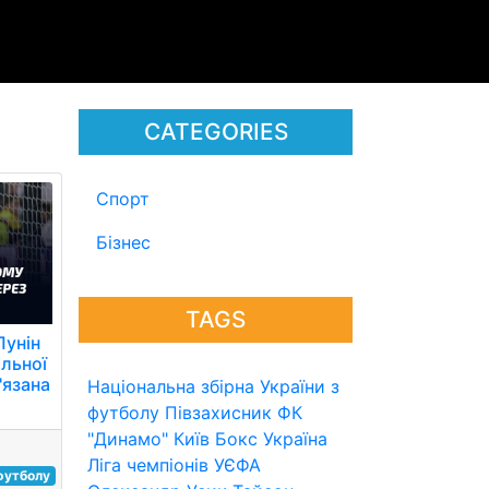
CATEGORIES
Спорт
Бізнес
TAGS
Лунін
альної
'язана
Національна збірна України з
футболу
Півзахисник
ФК
"Динамо" Київ
Бокс
Україна
Ліга чемпіонів УЄФА
 футболу