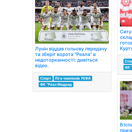
Ситу
скла
гото
Курт
Лунін віддав гольову передачу
та зберіг ворота "Реала" в
недоторканності: дивіться
Спо
відео.
ФК 
Спорт
Ліга чемпіонів УЄФА
ФК "Реал Мадрид
В Ісп
прич