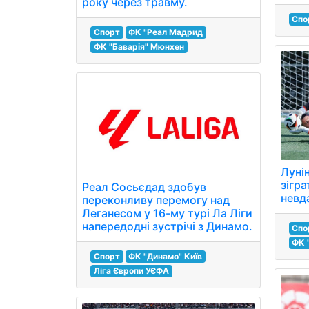
року через травму.
Спо
Спорт
ФК "Реал Мадрид
ФК "Баварія" Мюнхен
Луні
зігра
Реал Сосьєдад здобув
невда
переконливу перемогу над
Леганесом у 16-му турі Ла Ліги
напередодні зустрічі з Динамо.
Спо
ФК 
Спорт
ФК "Динамо" Київ
Ліга Європи УЄФА