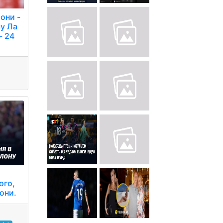
они -
чу Ла
- 24
ого,
они.