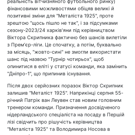
реальність вітчизняного футбольного ринку)
фінансовими можливостями обіцяв великі й
позитивні зміни для "Металіста 1925", проте
зрештою "щось пішло не так", і за підсумками
сезону-2023/24 харків'яни під керівництвом
Віктора Скрипника фактично без шансів вилетіли
з Прем'єр-ліги. Це спочатку, а потім, буквально
за місяць, "жовто-сині" не змогли використати
шанс під назвою "Турнір чотирьох", щоб
опинитися в еліті у статусі команди, яка замінить
"Дніпро-1", що припинив існування.
Після двох серйозних поразок Віктор Скрипник
залишив "Металіст 1925". Наприкінці серпня 55-
річний Патрік ван Леувен став новим головним
тренером команди. Призначення досвідченого
нідерландського спеціаліста на посаду в Першій
лізі свідчить про рішучість керівництва
"Металіста 1925" та Володимира Носова в