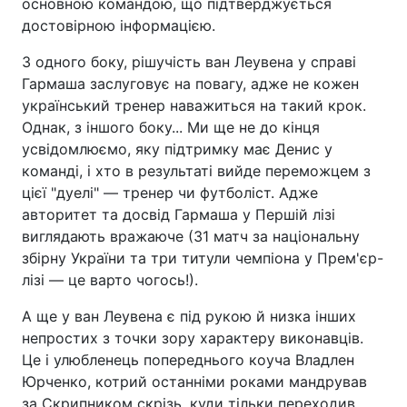
основною командою, що підтверджується
достовірною інформацією.
З одного боку, рішучість ван Леувена у справі
Гармаша заслуговує на повагу, адже не кожен
український тренер наважиться на такий крок.
Однак, з іншого боку... Ми ще не до кінця
усвідомлюємо, яку підтримку має Денис у
команді, і хто в результаті вийде переможцем з
цієї "дуелі" — тренер чи футболіст. Адже
авторитет та досвід Гармаша у Першій лізі
виглядають вражаюче (31 матч за національну
збірну України та три титули чемпіона у Прем'єр-
лізі — це варто чогось!).
А ще у ван Леувена є під рукою й низка інших
непростих з точки зору характеру виконавців.
Це і улюбленець попереднього коуча Владлен
Юрченко, котрий останніми роками мандрував
за Скрипником скрізь, куди тільки переходив