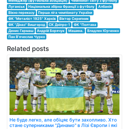
Менеджер (футбольна асоціація)
Чемпіонат світу з футболу
Луганськ
Національна збірна Франції з футболу
Албанія
Вікно переказу
Перша ліга чемпіонату України
ФК "Металіст 1925" Харків
Віктор Скрипник
ФК "Діназ" Вишгород
СК Дніпро-1
ФК "Полтава
Денис Гармаш
Андрій Борячук
Машина.
Владлен Юрченко
Пан В'ячеслав Чурко
Related posts
Не буде легко, але обіцяє бути захопливо. Хто
стане суперниками "Динамо" в Лізі Європи і які