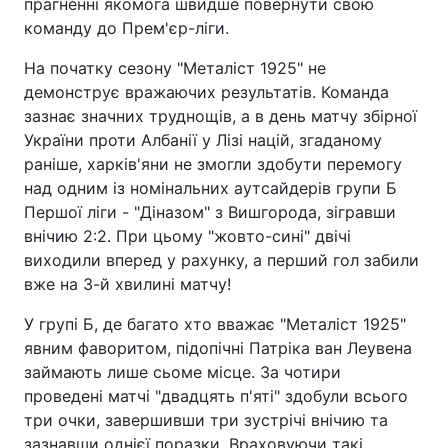
прагненні якомога швидше повернути свою
команду до Прем'єр-ліги.
На початку сезону "Металіст 1925" не
демонструє вражаючих результатів. Команда
зазнає значних труднощів, а в день матчу збірної
України проти Албанії у Лізі націй, згаданому
раніше, харків'яни не змогли здобути перемогу
над одним із номінальних аутсайдерів групи Б
Першої ліги - "Діназом" з Вишгорода, зігравши
внічию 2:2. При цьому "жовто-сині" двічі
виходили вперед у рахунку, а перший гол забили
вже на 3-й хвилині матчу!
У групі Б, де багато хто вважає "Металіст 1925"
явним фаворитом, підопічні Патріка ван Леувена
займають лише сьоме місце. За чотири
проведені матчі "двадцять п'яті" здобули всього
три очки, завершивши три зустрічі внічию та
зазнавши однієї поразки. Враховуючи такі