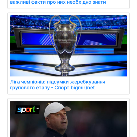
важливі факти про них необхідно знати
Ліга чемпіонів: підсумки жеребкування
групового етапу - Спорт bigmir)net