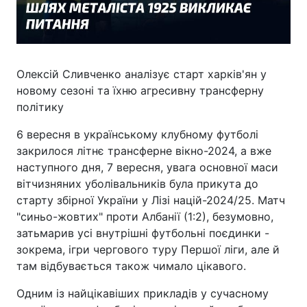
Олексій Сливченко аналізує старт харків'ян у
новому сезоні та їхню агресивну трансферну
політику
6 вересня в українському клубному футболі
закрилося літнє трансферне вікно-2024, а вже
наступного дня, 7 вересня, увага основної маси
вітчизняних уболівальників була прикута до
старту збірної України у Лізі націй-2024/25. Матч
"синьо-жовтих" проти Албанії (1:2), безумовно,
затьмарив усі внутрішні футбольні поєдинки -
зокрема, ігри чергового туру Першої ліги, але й
там відбувається також чимало цікавого.
Одним із найцікавіших прикладів у сучасному