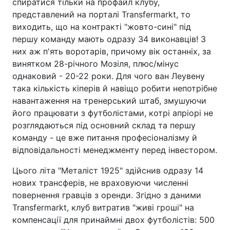
спиратися тільки на профайл клубу,
представлений на порталі Transfermarkt, то
виходить, що на контракті "жовто-сині" під
першу команду мають одразу 34 виконавців! З
них аж п'ять воротарів, причому вік останніх, за
винятком 28-річного Мозіля, плюс/мінус
однаковий - 20-22 роки. Для чого ван Леувену
така кількість кіперів й навіщо робити непотрібне
навантаження на тренерський штаб, змушуючи
його працювати з футболістами, котрі апріорі не
розглядаються під основний склад та першу
команду - це вже питання професіоналізму й
відповідальності менеджменту перед інвестором.
Цього літа "Металіст 1925" здійснив одразу 14
нових трансферів, не враховуючи численні
повернення гравців з оренди. Згідно з даними
Transfermarkt, клуб витратив "живі гроші" на
компенсації для принаймні двох футболістів: 500