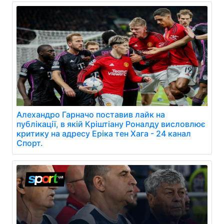
Алехандро Гарначо поставив лайк на
публікації, в якій Кріштіану Роналду висловлює
критику на адресу Еріка тен Хага - 24 канал
Спорт.