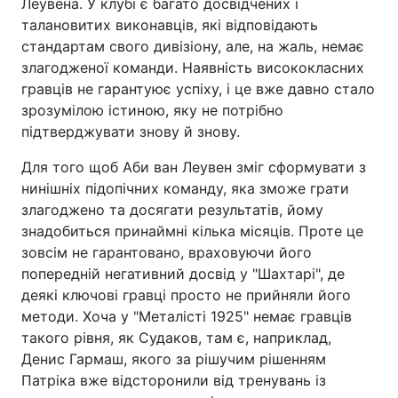
Леувена. У клубі є багато досвідчених і
талановитих виконавців, які відповідають
стандартам свого дивізіону, але, на жаль, немає
злагодженої команди. Наявність висококласних
гравців не гарантуює успіху, і це вже давно стало
зрозумілою істиною, яку не потрібно
підтверджувати знову й знову.
Для того щоб Аби ван Леувен зміг сформувати з
нинішніх підопічних команду, яка зможе грати
злагоджено та досягати результатів, йому
знадобиться принаймні кілька місяців. Проте це
зовсім не гарантовано, враховуючи його
попередній негативний досвід у "Шахтарі", де
деякі ключові гравці просто не прийняли його
методи. Хоча у "Металісті 1925" немає гравців
такого рівня, як Судаков, там є, наприклад,
Денис Гармаш, якого за рішучим рішенням
Патріка вже відсторонили від тренувань із