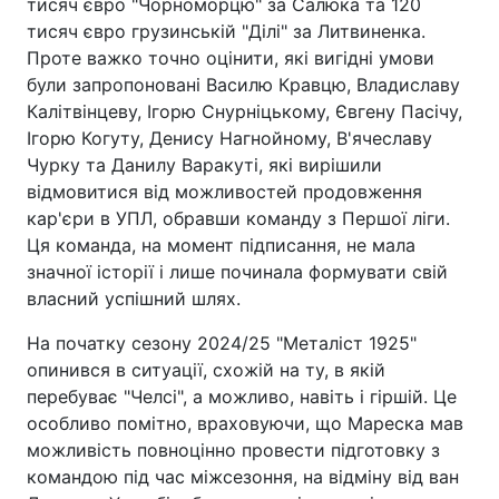
тисяч євро "Чорноморцю" за Салюка та 120
тисяч євро грузинській "Ділі" за Литвиненка.
Проте важко точно оцінити, які вигідні умови
були запропоновані Василю Кравцю, Владиславу
Калітвінцеву, Ігорю Снурніцькому, Євгену Пасічу,
Ігорю Когуту, Денису Нагнойному, В'ячеславу
Чурку та Данилу Варакуті, які вирішили
відмовитися від можливостей продовження
кар'єри в УПЛ, обравши команду з Першої ліги.
Ця команда, на момент підписання, не мала
значної історії і лише починала формувати свій
власний успішний шлях.
На початку сезону 2024/25 "Металіст 1925"
опинився в ситуації, схожій на ту, в якій
перебуває "Челсі", а можливо, навіть і гіршій. Це
особливо помітно, враховуючи, що Мареска мав
можливість повноцінно провести підготовку з
командою під час міжсезоння, на відміну від ван