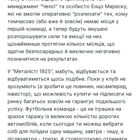
менеджмент "Челсі" та особисто Енцо Мареску,
які не змогли оперативно "розпихати" тих, кому
тимчасово (або вже й зовсім) немає місця у
першій команді, а тепер будуть змушені
розпорошувати сили та емоції на них
щонайменше протягом кількох місяців, що
здатне безпосередньо й виключно негативно
позначитися на результатах.
У "Металісті 1925", мабуть, відбувається та
відбуватиметься щось подібне. Поки у клубі не
зрозуміють (а зробити це повинен, насамперед,
інвестор), що можливість купити чи підписати на
ринку багатьох зовсім не гарантує подальшого
успіху. Футбольна команда - це не іграшка на
зразок гаражу із великою кількістю дорогих
автомобілів, коли сьогодні ти можеш вибрати
собі для поїздки одну машину, завтра - іншу, а
післязавтра - третю, й стовідсотково отримати