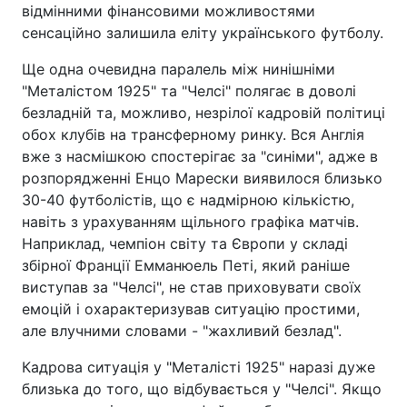
відмінними фінансовими можливостями
сенсаційно залишила еліту українського футболу.
Ще одна очевидна паралель між нинішніми
"Металістом 1925" та "Челсі" полягає в доволі
безладній та, можливо, незрілої кадровій політиці
обох клубів на трансферному ринку. Вся Англія
вже з насмішкою спостерігає за "синіми", адже в
розпорядженні Енцо Марески виявилося близько
30-40 футболістів, що є надмірною кількістю,
навіть з урахуванням щільного графіка матчів.
Наприклад, чемпіон світу та Європи у складі
збірної Франції Емманюель Петі, який раніше
виступав за "Челсі", не став приховувати своїх
емоцій і охарактеризував ситуацію простими,
але влучними словами - "жахливий безлад".
Кадрова ситуація у "Металісті 1925" наразі дуже
близька до того, що відбувається у "Челсі". Якщо