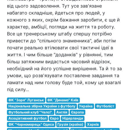
від цього задоволення. Тут усе зав'язане
набагато складніше, йдеться про людей, у
кожного з яких, окрім бажання заробити, є ще й
характер, амбіції, погляди на життя та роботу.
Все це тренерському штабу спершу потрібно
привести до "спільного знаменника", аби потім
почати реально втілювати свої тактичні ідеї в
життя. І чим більше "доданків" у рівнянні, тим
більш затяжним видасться часовий відрізок,
необхідний на його успішне вирішення. Та й то за
умови, що розв'язувати поставлене завдання та
ламати над ним голову буде той, кому це взагалі
під силу...
ФК "Зоря" Луганськ
ФК "Динамо" Київ
Національна збірна України з футболу
Україна
Футболіст
Футбольний клуб "Челсі".
Англія
Європа
Асоціативний футбол
Євро
Нідерланди
ФК "Чорноморець" Одеса
Грузія (країна)
Харків