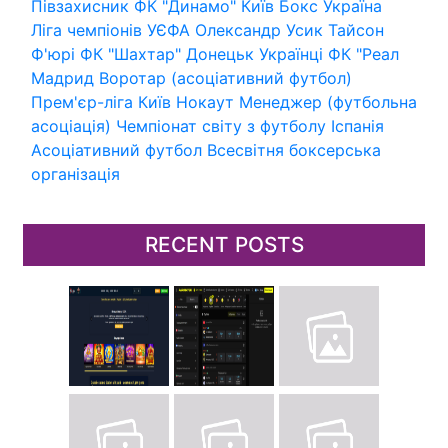
Півзахисник
ФК "Динамо" Київ
Бокс
Україна
Ліга чемпіонів УЄФА
Олександр Усик
Тайсон
Ф'юрі
ФК "Шахтар" Донецьк
Українці
ФК "Реал
Мадрид
Воротар (асоціативний футбол)
Прем'єр-ліга
Київ
Нокаут
Менеджер (футбольна
асоціація)
Чемпіонат світу з футболу
Іспанія
Асоціативний футбол
Всесвітня боксерська
організація
RECENT POSTS