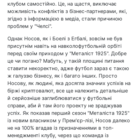
клубом самостійно. Це, на щастя, виключає
можливість конфліктів з бізнес-партнерами, які,
згідно з інформацією в медіа, стали причиною
проблем у "Челсі".
Однак Носов, як і Боелі з Егбалі, зовсім не був
присутнім навіть на навколофутбольній орбіті
перед своїм приходом у "Металіст 1925". Добре
це чи погано? Мабуть, у такій площині питання
ставити некоректно, адже футбол зараз є такою
ж галуззю бізнесу, як і багато інших. Просто
Носову, як людині, яка досягла значних успіхів на
біржі криптовалют, все ще належить детальніше
й серйозніше заглиблюватися у футбольні
справи, аби й там його проекту не зраджував
успіх. Як показав перший сезон "Металіста 1925"
із новим власником у Прем'єр-лізі, Носов далеко
не на 100% вгадав із призначеннями в топ-
менеджменті клубу, через що команда із