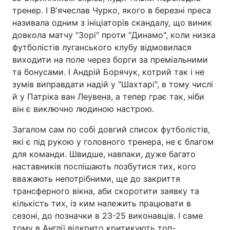
тренер. І В'ячеслав Чурко, якого в березні преса
називала одним з ініціаторів скандалу, що виник
довкола матчу "Зорі" проти "Динамо", коли низка
футболістів луганського клубу відмовилася
виходити на поле через борги за преміальними
та бонусами. І Андрій Борячук, котрий так і не
зумів виправдати надій у "Шахтарі", в тому числі
й у Патріка ван Леувена, а тепер грає так, ніби
він є виключно людиною настрою.
Загалом сам по собі довгий список футболістів,
які є під рукою у головного тренера, не є благом
для команди. Швидше, навпаки, дуже багато
наставників поспішають позбутися тих, кого
вважають непотрібними, ще до закриття
трансферного вікна, аби скоротити заявку та
кількість тих, із ким належить працювати в
сезоні, до позначки в 23-25 виконавців. І саме
тому в Англії відкрито критикують топ-