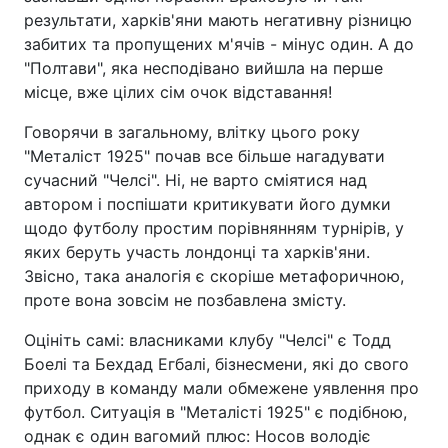
результати, харків'яни мають негативну різницю
забитих та пропущених м'ячів - мінус один. А до
"Полтави", яка несподівано вийшла на перше
місце, вже цілих сім очок відставання!
Говорячи в загальному, влітку цього року
"Металіст 1925" почав все більше нагадувати
сучасний "Челсі". Ні, не варто сміятися над
автором і поспішати критикувати його думки
щодо футболу простим порівнянням турнірів, у
яких беруть участь лондонці та харків'яни.
Звісно, така аналогія є скоріше метафоричною,
проте вона зовсім не позбавлена змісту.
Оцініть самі: власниками клубу "Челсі" є Тодд
Боелі та Бехдад Егбалі, бізнесмени, які до свого
приходу в команду мали обмежене уявлення про
футбол. Ситуація в "Металісті 1925" є подібною,
однак є один вагомий плюс: Носов володіє