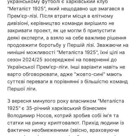
українському футболі є харківський клуб
"Металіст 1925", який нещодавно ще змагався в
Прем'єр-лізі. Після втрати місця в елітному
дивізіоні, керівництво команди вирішило не
закривати проект, як це могли б припустити
деякі експерти, а взяло на себе важливе рішення
продовжити боротьбу у Першій лізі. Зважаючи на
нинішні можливості "Металіста 1925", їхні цілі на
сезон 2024/25 зосереджені на поверненні до
Української Прем'єр-ліги. Інші варіанти навіть не
варто обговорювати, адже "жовто-сині" мають
суттєві переваги в порівнянні з більшістю команд
Першої ліги.
З вересня минулого року власником "Металіста
1925" є 35-річний харківський бізнесмен
Володимир Носов, котрий зробив собі ім'я та
статки на ринку криптовалют. Прихід людини із
фактично необмеженими (звісно, враховуючи