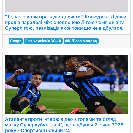
"Те, чого вони прагнули досягти". Конкурент Луніна
провів паралелі між оновленою Лігою чемпіонів та
Суперлігою, реалізація якої поки що не відбулася.
Спорт
Ліга чемпіонів УЄФА
ФК "Реал Мадрид
Аталанта проти Інтера: відео з голами та огляд
матчу Суперкубка Італії, що відбувся 2 січня 2025
року - Спортивні новини 24.