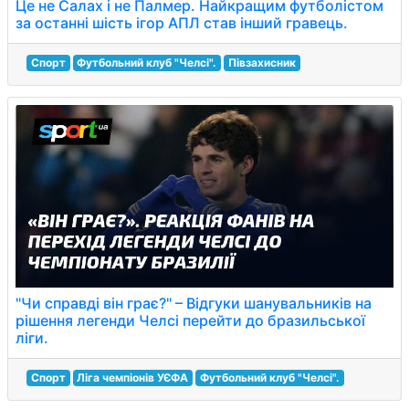
Це не Салах і не Палмер. Найкращим футболістом
за останні шість ігор АПЛ став інший гравець.
Спорт
Футбольний клуб "Челсі".
Півзахисник
"Чи справді він грає?" – Відгуки шанувальників на
рішення легенди Челсі перейти до бразильської
ліги.
Спорт
Ліга чемпіонів УЄФА
Футбольний клуб "Челсі".