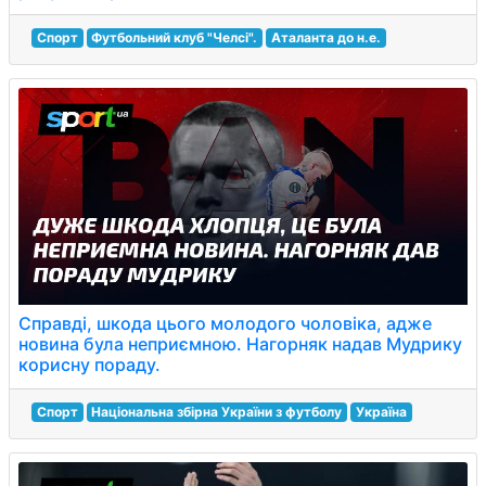
Спорт
Футбольний клуб "Челсі".
Аталанта до н.е.
Справді, шкода цього молодого чоловіка, адже
новина була неприємною. Нагорняк надав Мудрику
корисну пораду.
Спорт
Національна збірна України з футболу
Україна