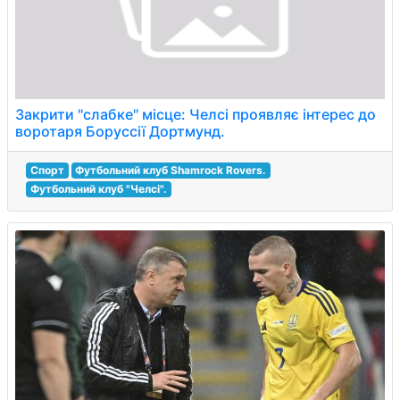
Закрити "слабке" місце: Челсі проявляє інтерес до
воротаря Боруссії Дортмунд.
Спорт
Футбольний клуб Shamrock Rovers.
Футбольний клуб "Челсі".