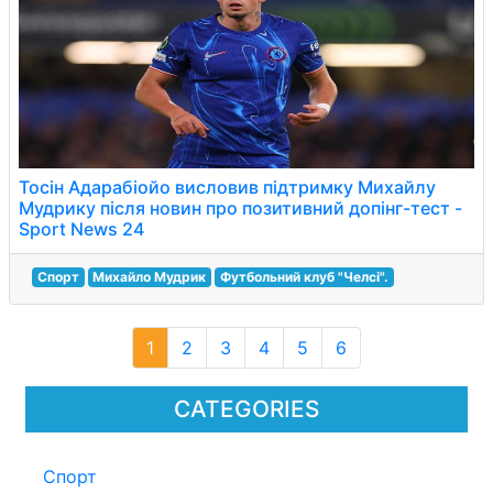
Тосін Адарабіойо висловив підтримку Михайлу
Мудрику після новин про позитивний допінг-тест -
Sport News 24
Спорт
Михайло Мудрик
Футбольний клуб "Челсі".
1
2
3
4
5
6
CATEGORIES
Спорт