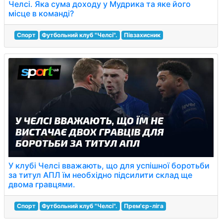
Челсі. Яка сума доходу у Мудрика та яке його
місце в команді?
Спорт
Футбольний клуб "Челсі".
Півзахисник
У клубі Челсі вважають, що для успішної боротьби
за титул АПЛ їм необхідно підсилити склад ще
двома гравцями.
Спорт
Футбольний клуб "Челсі".
Прем'єр-ліга