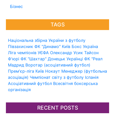
Бізнес
TAGS
Національна збірна України з футболу
Півзахисник
ФК "Динамо" Київ
Бокс
Україна
Ліга чемпіонів УЄФА
Олександр Усик
Тайсон
Ф'юрі
ФК "Шахтар" Донецьк
Українці
ФК "Реал
Мадрид
Воротар (асоціативний футбол)
Прем'єр-ліга
Київ
Нокаут
Менеджер (футбольна
асоціація)
Чемпіонат світу з футболу
Іспанія
Асоціативний футбол
Всесвітня боксерська
організація
RECENT POSTS