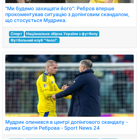
"Ми будемо захищати його": Ребров вперше
прокоментував ситуацію з допінговим скандалом,
що стосується Мудрика.
Спорт
Національна збірна України з футболу
Футбольний клуб "Челсі".
Мудрик опинився в центрі допінгового скандалу -
думка Сергія Реброва - Sport News 24