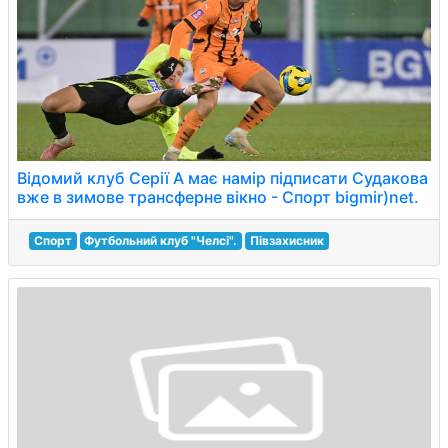
Відомий клуб Серії А має намір підписати Судакова
вже в зимове трансферне вікно - Спорт bigmir)net.
Спорт
Футбольний клуб "Челсі".
Півзахисник