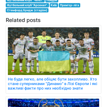
Футбольний клуб "Челсі".
Лондон
Футбольний клуб "Арсенал".
Київ
Прем'єр-ліга
Стемфорд Бридж (стадіон)
Related posts
Не буде легко, але обіцяє бути захопливо. Хто
стане суперниками "Динамо" в Лізі Європи і які
важливі факти про них необхідно знати