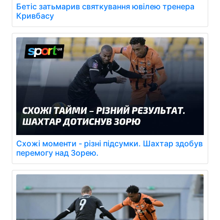
Бетіс затьмарив святкування ювілею тренера
Кривбасу
Схожі моменти - різні підсумки. Шахтар здобув
перемогу над Зорею.