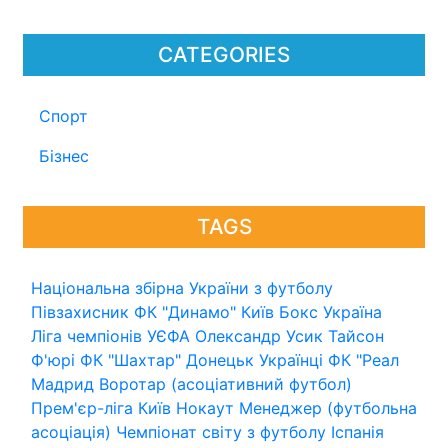
CATEGORIES
Спорт
Бізнес
TAGS
Національна збірна України з футболу
Півзахисник
ФК "Динамо" Київ
Бокс
Україна
Ліга чемпіонів УЄФА
Олександр Усик
Тайсон
Ф'юрі
ФК "Шахтар" Донецьк
Українці
ФК "Реал
Мадрид
Воротар (асоціативний футбол)
Прем'єр-ліга
Київ
Нокаут
Менеджер (футбольна
асоціація)
Чемпіонат світу з футболу
Іспанія