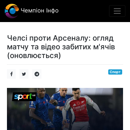
Чемпіон Інфо
Челсі проти Арсеналу: огляд
матчу та відео забитих м'ячів
(оновлюється)
Спорт